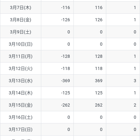
3月7日(木)
-116
116
1
AUD/USD
16円
44,990円
3.5円
3月8日(金)
-126
126
1
NZD/USD
41円
36,920円
11.1円
3月9日(土)
0
0
0
EUR/GBP
71円
74,270円
9.5円
EUR/AUD
103円
74,270円
13.8円
3月10日(日)
0
0
0
GBP/AUD
43円
86,230円
4.9円
3月11日(月)
-128
128
1
AUD/NZD
66円
44,990円
14.6円
3月12日(火)
-118
118
1
EUR/CHF
111円
74,270円
14.9円
3月13日(水)
-369
369
3
GBP/CHF
220円
86,230円
25.5円
3月14日(木)
-125
125
1
USD/CHF
160円
65,030円
24.6円
3月15日(金)
-262
262
2
※2026/6/30の当社のスワップポイントおよび、同日の為替レート
3月16日(土)
0
0
0
に基づいて算出。
※取引証拠金は同日の当社為替レート（ニューヨーククローズ・
3月17日(日)
0
0
0
MIDレート）に基づいて算出。
※ハンガリーフォリント/円と南アフリカランド/円とメキシコペ