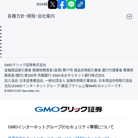
X
facebook
LINE
リンクをコピー
SHARE
各種方針・規程・会社案内
取引規程・約款
サイトマップ
その他のご案内
個人情報保護方針
最良執行方針
サイトのご利用について
ディスクレイマー
信託保全
リスク説明
会社案内
GMOクリック証券株式会社
金融商品取引業者 関東財務局長（金商）第77号 商品先物取引業者 銀行代理業者 関東財
務局長（銀代）第330号 所属銀行：GMOあおぞらネット銀行株式会社
加入協会：日本証券業協会、一般社団法人 金融先物取引業協会、日本商品先物取引協会
当社はGMOインターネットグループ（東証プライム上場9449）のメンバーです。
© GMO CLICK Securities, Inc.
GMOインターネットグループのセキュリティ事業について