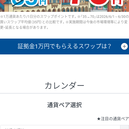
※1万通貨あたり/1日分のスワップポイントです。※「35→70」は2026/6/1～6/30の
買いスワップ平均値（35円）との比較です。※実施期間は今後の市場環境等により変
更・延長となる場合があります。
証拠金1万円で
もらえるスワップは？
証拠金1万円あたりのスワップポイントは、取引の資金効率を示した参
考値です。
CHF/JPY、EUR/USD、GBP/USD、NZD/USD、EUR/GBP、EUR/AUD、
GBP/AUDは売スワップの値です。
カレンダー
1万通貨
証拠金
あたりの
1日の
1万円あたりの
通貨ペア
取引証拠金
スワップ
ポイント
スワップ
ポイント
通貨ペア選択
▲
▼
昇順
降順
昇順
降順
昇順
降順
USD/JPY
154円
65,020円
23.6円
★
注目の通貨ペア
EUR/JPY
75円
74,270円
10円