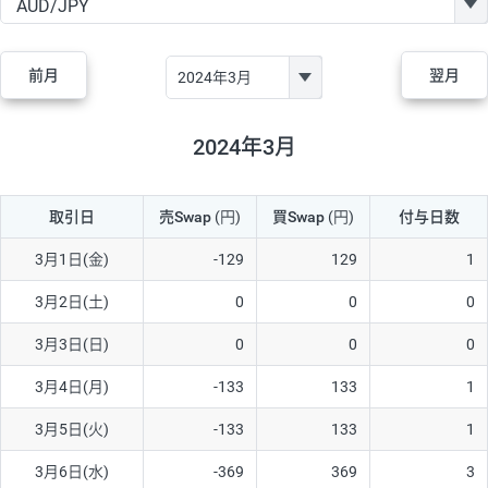
GBP/JPY
170円
86,230円
19.7円
AUD/JPY
106円
44,990円
23.5円
前月
翌月
NZD/JPY
28円
36,920円
7.5円
CAD/JPY
38円
45,810円
8.2円
2024年3月
CHF/JPY
34円
80,440円
4.2円
取引日
売Swap
(円)
買Swap
(円)
付与日数
TRY/JPY
26円
1,400円
185.7円
CZK/JPY
7円
3,060円
22.8円
3月1日(金)
-129
129
1
PLN/JPY
35円
17,280円
20.2円
3月2日(土)
0
0
0
HUF/JPY
16円
2,090円
76.5円
3月3日(日)
0
0
0
ZAR/JPY
130円
39,680円
32.7円
3月4日(月)
-133
133
1
MXN/JPY
140円
37,180円
37.6円
3月5日(火)
-133
133
1
EUR/USD
74円
74,270円
9.9円
3月6日(水)
-369
369
3
GBP/USD
4円
86,230円
0.4円