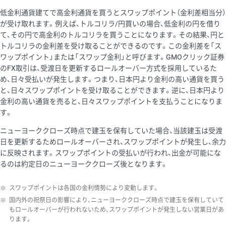
低金利通貨建てで高金利通貨を買うとスワップポイント（金利差相当分）
が受け取れます。例えば、トルコリラ/円買いの場合、低金利の円を借り
て、その円で高金利のトルコリラを買うことになります。その結果、円と
トルコリラの金利差を受け取ることができるのです。この金利差を「ス
ワップポイント」または「スワップ金利」と呼びます。GMOクリック証券
のFX取引は、受渡日を更新するロールオーバー方式を採用しているた
め、日々受払いが発生します。つまり、日本円より金利の高い通貨を買う
と、日々スワップポイントを受け取ることができます。逆に、日本円より
金利の高い通貨を売ると、日々スワップポイントを支払うことになりま
す。
ニューヨーククローズ時点で建玉を保有していた場合、当該建玉は受渡
日を更新するためロールオーバーされ、スワップポイントが発生し、余力
に反映されます。スワップポイントの受払いが行われ、出金が可能にな
るのは約定日のニューヨーククローズ後となります。
※
スワップポイントは各国の金利情勢により変動します。
※
国内外の祝祭日の影響により、ニューヨーククローズ時点で建玉を保有していて
もロールオーバーが行われないため、スワップポイントが発生しない営業日があ
ります。