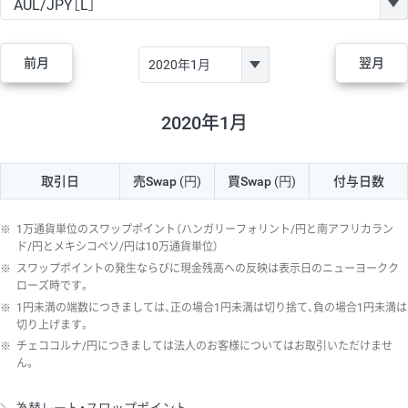
GBP/JPY
170円
86,230円
19.7円
AUD/JPY
106円
44,990円
23.5円
前月
翌月
NZD/JPY
28円
36,920円
7.5円
CAD/JPY
38円
45,810円
8.2円
2020年1月
CHF/JPY
34円
80,440円
4.2円
取引日
売Swap
(円)
買Swap
(円)
付与日数
TRY/JPY
26円
1,400円
185.7円
CZK/JPY
7円
3,060円
22.8円
※
1万通貨単位のスワップポイント（ハンガリーフォリント/円と南アフリカラン
PLN/JPY
35円
17,280円
20.2円
ド/円とメキシコペソ/円は10万通貨単位）
※
スワップポイントの発生ならびに現金残高への反映は表示日のニューヨークク
HUF/JPY
16円
2,090円
76.5円
ローズ時です。
※
1円未満の端数につきましては、正の場合1円未満は切り捨て、負の場合1円未満は
ZAR/JPY
130円
39,680円
32.7円
切り上げます。
MXN/JPY
140円
37,180円
37.6円
※
チェココルナ/円につきましては法人のお客様についてはお取引いただけませ
ん。
EUR/USD
74円
74,270円
9.9円
GBP/USD
4円
86,230円
0.4円