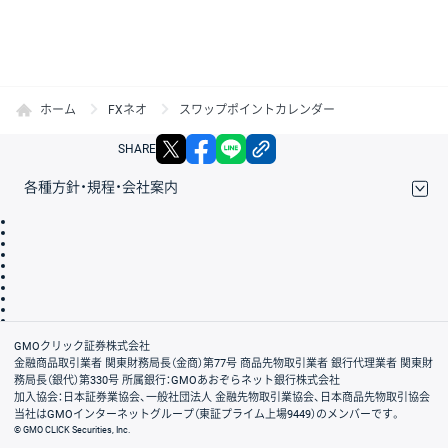
ホーム
FXネオ
スワップポイントカレンダー
X
facebook
LINE
リンクをコピー
SHARE
各種方針・規程・会社案内
取引規程・約款
サイトマップ
その他のご案内
個人情報保護方針
最良執行方針
サイトのご利用について
ディスクレイマー
信託保全
リスク説明
会社案内
GMOクリック証券株式会社
金融商品取引業者 関東財務局長（金商）第77号 商品先物取引業者 銀行代理業者 関東財
務局長（銀代）第330号 所属銀行：GMOあおぞらネット銀行株式会社
加入協会：日本証券業協会、一般社団法人 金融先物取引業協会、日本商品先物取引協会
当社はGMOインターネットグループ（東証プライム上場9449）のメンバーです。
© GMO CLICK Securities, Inc.