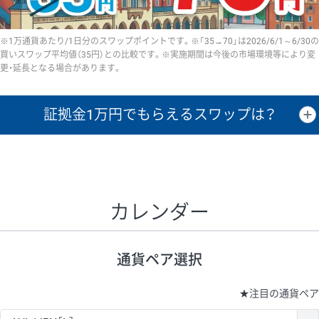
※1万通貨あたり/1日分のスワップポイントです。※「35→70」は2026/6/1～6/30の
買いスワップ平均値（35円）との比較です。※実施期間は今後の市場環境等により変
更・延長となる場合があります。
証拠金1万円で
もらえるスワップは？
証拠金1万円あたりのスワップポイントは、取引の資金効率を示した参
考値です。
CHF/JPY、EUR/USD、GBP/USD、NZD/USD、EUR/GBP、EUR/AUD、
GBP/AUDは売スワップの値です。
カレンダー
1万通貨
証拠金
あたりの
1日の
1万円あたりの
通貨ペア
取引証拠金
スワップ
ポイント
スワップ
ポイント
通貨ペア選択
▲
▼
昇順
降順
昇順
降順
昇順
降順
USD/JPY
154円
65,020円
23.6円
★
注目の通貨ペア
EUR/JPY
75円
74,270円
10円