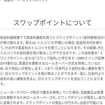
為替レート・スワップポイント
AUD/USD
16円
44,990円
3.5円
NZD/USD
41円
36,920円
11.1円
スワップポイントについて
EUR/GBP
71円
74,270円
9.5円
EUR/AUD
103円
74,270円
13.8円
低金利通貨建てで高金利通貨を買うとスワップポイント（金利差相当分）
GBP/AUD
43円
86,230円
4.9円
が受け取れます。例えば、トルコリラ/円買いの場合、低金利の円を借り
て、その円で高金利のトルコリラを買うことになります。その結果、円と
AUD/NZD
66円
44,990円
14.6円
トルコリラの金利差を受け取ることができるのです。この金利差を「ス
EUR/CHF
111円
74,270円
14.9円
ワップポイント」または「スワップ金利」と呼びます。GMOクリック証券
のFX取引は、受渡日を更新するロールオーバー方式を採用しているた
GBP/CHF
220円
86,230円
25.5円
め、日々受払いが発生します。つまり、日本円より金利の高い通貨を買う
USD/CHF
160円
65,030円
24.6円
と、日々スワップポイントを受け取ることができます。逆に、日本円より
金利の高い通貨を売ると、日々スワップポイントを支払うことになりま
す。
※取引証拠金は同日の当社為替レート（ニューヨーククローズ・
ニューヨーククローズ時点で建玉を保有していた場合、当該建玉は受渡
MIDレート）に基づいて算出。
日を更新するためロールオーバーされ、スワップポイントが発生し、余力
※ハンガリーフォリント/円と南アフリカランド/円とメキシコペ
に反映されます。スワップポイントの受払いが行われ、出金が可能にな
ソ/円は10万通貨単位。