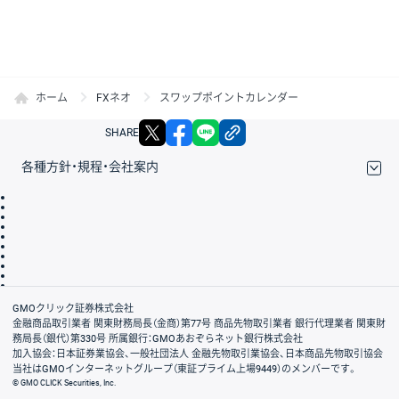
ホーム
FXネオ
スワップポイントカレンダー
X
facebook
LINE
リンクをコピー
SHARE
各種方針・規程・会社案内
取引規程・約款
サイトマップ
その他のご案内
個人情報保護方針
最良執行方針
サイトのご利用について
ディスクレイマー
信託保全
リスク説明
会社案内
GMOクリック証券株式会社
金融商品取引業者 関東財務局長（金商）第77号 商品先物取引業者 銀行代理業者 関東財
務局長（銀代）第330号 所属銀行：GMOあおぞらネット銀行株式会社
加入協会：日本証券業協会、一般社団法人 金融先物取引業協会、日本商品先物取引協会
当社はGMOインターネットグループ（東証プライム上場9449）のメンバーです。
© GMO CLICK Securities, Inc.