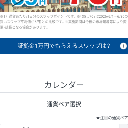
※1万通貨あたり/1日分のスワップポイントです。※「35→70」は2026/6/1～6/30の
買いスワップ平均値（35円）との比較です。※実施期間は今後の市場環境等により変
更・延長となる場合があります。
証拠金1万円で
もらえるスワップは？
証拠金1万円あたりのスワップポイントは、取引の資金効率を示した参
考値です。
CHF/JPY、EUR/USD、GBP/USD、NZD/USD、EUR/GBP、EUR/AUD、
GBP/AUDは売スワップの値です。
カレンダー
1万通貨
証拠金
あたりの
1日の
1万円あたりの
通貨ペア
取引証拠金
スワップ
ポイント
スワップ
ポイント
通貨ペア選択
▲
▼
昇順
降順
昇順
降順
昇順
降順
USD/JPY
154円
65,020円
23.6円
★
注目の通貨ペア
EUR/JPY
75円
74,270円
10円