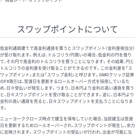
為替レート・スワップポイント
AUD/USD
16円
44,990円
3.5円
NZD/USD
41円
36,920円
11.1円
スワップポイントについて
EUR/GBP
71円
74,270円
9.5円
EUR/AUD
103円
74,270円
13.8円
低金利通貨建てで高金利通貨を買うとスワップポイント（金利差相当分）
GBP/AUD
43円
86,230円
4.9円
が受け取れます。例えば、トルコリラ/円買いの場合、低金利の円を借り
て、その円で高金利のトルコリラを買うことになります。その結果、円と
AUD/NZD
66円
44,990円
14.6円
トルコリラの金利差を受け取ることができるのです。この金利差を「ス
EUR/CHF
111円
74,270円
14.9円
ワップポイント」または「スワップ金利」と呼びます。GMOクリック証券
のFX取引は、受渡日を更新するロールオーバー方式を採用しているた
GBP/CHF
220円
86,230円
25.5円
め、日々受払いが発生します。つまり、日本円より金利の高い通貨を買う
USD/CHF
160円
65,030円
24.6円
と、日々スワップポイントを受け取ることができます。逆に、日本円より
金利の高い通貨を売ると、日々スワップポイントを支払うことになりま
す。
※取引証拠金は同日の当社為替レート（ニューヨーククローズ・
ニューヨーククローズ時点で建玉を保有していた場合、当該建玉は受渡
MIDレート）に基づいて算出。
日を更新するためロールオーバーされ、スワップポイントが発生し、余力
※ハンガリーフォリント/円と南アフリカランド/円とメキシコペ
に反映されます。スワップポイントの受払いが行われ、出金が可能にな
ソ/円は10万通貨単位。