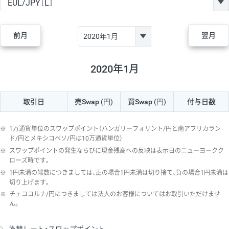
GBP/JPY
170円
86,230円
19.7円
AUD/JPY
106円
44,990円
23.5円
前月
翌月
NZD/JPY
28円
36,920円
7.5円
CAD/JPY
38円
45,810円
8.2円
2020年1月
CHF/JPY
34円
80,440円
4.2円
取引日
売Swap
(円)
買Swap
(円)
付与日数
TRY/JPY
26円
1,400円
185.7円
CZK/JPY
7円
3,060円
22.8円
※
1万通貨単位のスワップポイント（ハンガリーフォリント/円と南アフリカラン
PLN/JPY
35円
17,280円
20.2円
ド/円とメキシコペソ/円は10万通貨単位）
※
スワップポイントの発生ならびに現金残高への反映は表示日のニューヨークク
HUF/JPY
16円
2,090円
76.5円
ローズ時です。
※
1円未満の端数につきましては、正の場合1円未満は切り捨て、負の場合1円未満は
ZAR/JPY
130円
39,680円
32.7円
切り上げます。
MXN/JPY
140円
37,180円
37.6円
※
チェココルナ/円につきましては法人のお客様についてはお取引いただけませ
ん。
EUR/USD
74円
74,270円
9.9円
GBP/USD
4円
86,230円
0.4円