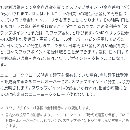
低金利通貨建てで高金利通貨を買うとスワップポイント（金利差相当分）
が受け取れます。例えば、トルコリラ/円買いの場合、低金利の円を借り
て、その円で高金利のトルコリラを買うことになります。その結果、円と
トルコリラの金利差を受け取ることができるのです。この金利差を「ス
ワップポイント」または「スワップ金利」と呼びます。GMOクリック証券
のFX取引は、受渡日を更新するロールオーバー方式を採用しているた
め、日々受払いが発生します。つまり、日本円より金利の高い通貨を買う
と、日々スワップポイントを受け取ることができます。逆に、日本円より
金利の高い通貨を売ると、日々スワップポイントを支払うことになりま
す。
ニューヨーククローズ時点で建玉を保有していた場合、当該建玉は受渡
日を更新するためロールオーバーされ、スワップポイントが発生し、余力
に反映されます。スワップポイントの受払いが行われ、出金が可能にな
るのは約定日のニューヨーククローズ後となります。
※
スワップポイントは各国の金利情勢により変動します。
※
国内外の祝祭日の影響により、ニューヨーククローズ時点で建玉を保有していて
もロールオーバーが行われないため、スワップポイントが発生しない営業日があ
ります。