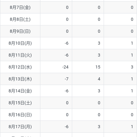
8月7日(金)
0
0
0
AUD/USD
16円
44,990円
3.5円
8月8日(土)
0
0
0
NZD/USD
41円
36,920円
11.1円
8月9日(日)
0
0
0
EUR/GBP
71円
74,270円
9.5円
EUR/AUD
103円
74,270円
13.8円
8月10日(月)
-6
3
1
GBP/AUD
43円
86,230円
4.9円
8月11日(火)
-6
3
1
AUD/NZD
66円
44,990円
14.6円
8月12日(水)
-24
15
3
EUR/CHF
111円
74,270円
14.9円
8月13日(木)
-7
4
1
GBP/CHF
220円
86,230円
25.5円
8月14日(金)
-6
3
1
USD/CHF
160円
65,030円
24.6円
8月15日(土)
0
0
0
8月16日(日)
0
0
0
※取引証拠金は同日の当社為替レート（ニューヨーククローズ・
MIDレート）に基づいて算出。
8月17日(月)
-6
3
1
※ハンガリーフォリント/円と南アフリカランド/円とメキシコペ
ソ/円は10万通貨単位。