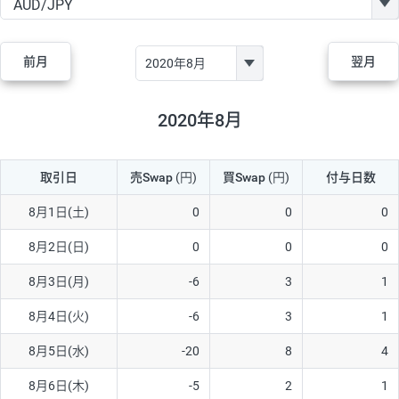
GBP/JPY
170円
86,230円
19.7円
AUD/JPY
106円
44,990円
23.5円
前月
翌月
NZD/JPY
28円
36,920円
7.5円
CAD/JPY
38円
45,810円
8.2円
2020年8月
CHF/JPY
34円
80,440円
4.2円
取引日
売Swap
(円)
買Swap
(円)
付与日数
TRY/JPY
26円
1,400円
185.7円
CZK/JPY
7円
3,060円
22.8円
8月1日(土)
0
0
0
PLN/JPY
35円
17,280円
20.2円
8月2日(日)
0
0
0
HUF/JPY
16円
2,090円
76.5円
8月3日(月)
-6
3
1
ZAR/JPY
130円
39,680円
32.7円
8月4日(火)
-6
3
1
MXN/JPY
140円
37,180円
37.6円
8月5日(水)
-20
8
4
EUR/USD
74円
74,270円
9.9円
8月6日(木)
-5
2
1
GBP/USD
4円
86,230円
0.4円