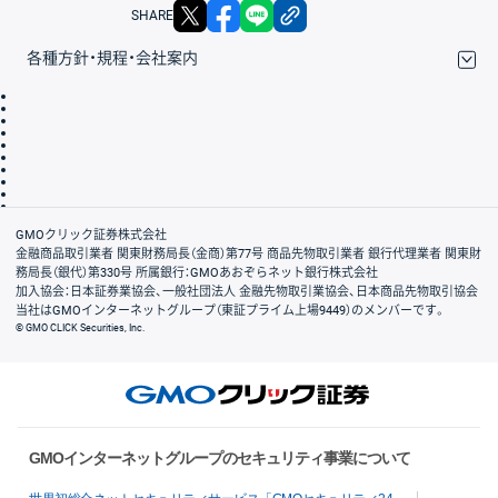
X
facebook
LINE
リンクをコピー
SHARE
各種方針・規程・会社案内
取引規程・約款
サイトマップ
その他のご案内
個人情報保護方針
最良執行方針
サイトのご利用について
ディスクレイマー
信託保全
リスク説明
会社案内
GMOクリック証券株式会社
金融商品取引業者 関東財務局長（金商）第77号 商品先物取引業者 銀行代理業者 関東財
務局長（銀代）第330号 所属銀行：GMOあおぞらネット銀行株式会社
加入協会：日本証券業協会、一般社団法人 金融先物取引業協会、日本商品先物取引協会
当社はGMOインターネットグループ（東証プライム上場9449）のメンバーです。
© GMO CLICK Securities, Inc.
GMOインターネットグループのセキュリティ事業について