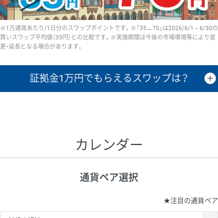
※1万通貨あたり/1日分のスワップポイントです。※「35→70」は2026/6/1～6/30の
買いスワップ平均値（35円）との比較です。※実施期間は今後の市場環境等により変
更・延長となる場合があります。
証拠金1万円で
もらえるスワップは？
証拠金1万円あたりのスワップポイントは、取引の資金効率を示した参
考値です。
CHF/JPY、EUR/USD、GBP/USD、NZD/USD、EUR/GBP、EUR/AUD、
GBP/AUDは売スワップの値です。
カレンダー
1万通貨
証拠金
あたりの
1日の
1万円あたりの
通貨ペア
取引証拠金
スワップ
ポイント
スワップ
ポイント
通貨ペア選択
▲
▼
昇順
降順
昇順
降順
昇順
降順
USD/JPY
154円
65,020円
23.6円
★
注目の通貨ペア
EUR/JPY
75円
74,270円
10円