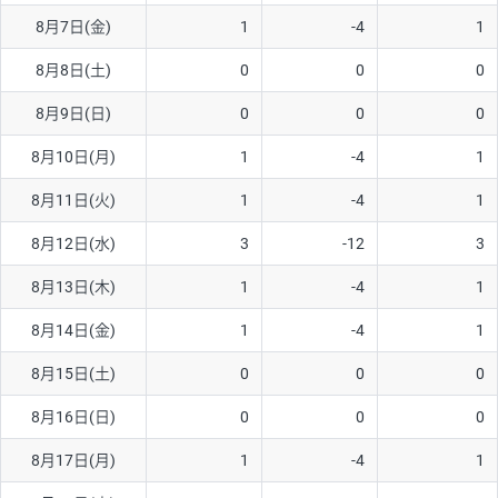
8月7日(金)
1
-4
1
AUD/USD
16円
44,990円
3.5円
8月8日(土)
0
0
0
NZD/USD
41円
36,920円
11.1円
8月9日(日)
0
0
0
EUR/GBP
71円
74,270円
9.5円
EUR/AUD
103円
74,270円
13.8円
8月10日(月)
1
-4
1
GBP/AUD
43円
86,230円
4.9円
8月11日(火)
1
-4
1
AUD/NZD
66円
44,990円
14.6円
8月12日(水)
3
-12
3
EUR/CHF
111円
74,270円
14.9円
8月13日(木)
1
-4
1
GBP/CHF
220円
86,230円
25.5円
8月14日(金)
1
-4
1
USD/CHF
160円
65,030円
24.6円
8月15日(土)
0
0
0
※2026/6/30の当社のスワップポイントおよび、同日の為替レート
8月16日(日)
0
0
0
に基づいて算出。
※取引証拠金は同日の当社為替レート（ニューヨーククローズ・
8月17日(月)
1
-4
1
MIDレート）に基づいて算出。
※ハンガリーフォリント/円と南アフリカランド/円とメキシコペ