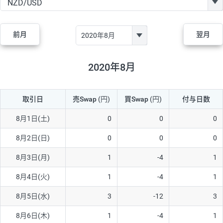
GBP/JPY
170円
86,230円
19.7円
AUD/JPY
106円
44,990円
23.5円
前月
翌月
NZD/JPY
28円
36,920円
7.5円
CAD/JPY
38円
45,810円
8.2円
2020年8月
CHF/JPY
34円
80,440円
4.2円
取引日
売Swap
(円)
買Swap
(円)
付与日数
TRY/JPY
26円
1,400円
185.7円
CZK/JPY
7円
3,060円
22.8円
8月1日(土)
0
0
0
PLN/JPY
35円
17,280円
20.2円
8月2日(日)
0
0
0
HUF/JPY
16円
2,090円
76.5円
8月3日(月)
1
-4
1
ZAR/JPY
130円
39,680円
32.7円
8月4日(火)
1
-4
1
MXN/JPY
140円
37,180円
37.6円
8月5日(水)
3
-12
3
EUR/USD
74円
74,270円
9.9円
8月6日(木)
1
-4
1
GBP/USD
4円
86,230円
0.4円