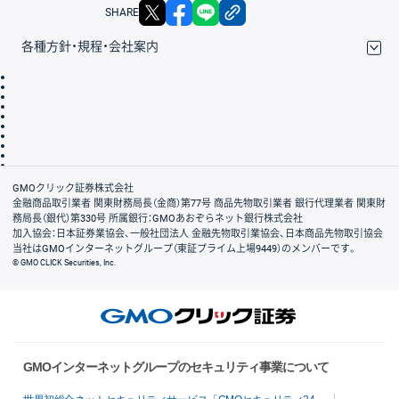
X
facebook
LINE
リンクをコピー
SHARE
各種方針・規程・会社案内
取引規程・約款
サイトマップ
その他のご案内
個人情報保護方針
最良執行方針
サイトのご利用について
ディスクレイマー
信託保全
リスク説明
会社案内
GMOクリック証券株式会社
金融商品取引業者 関東財務局長（金商）第77号 商品先物取引業者 銀行代理業者 関東財
務局長（銀代）第330号 所属銀行：GMOあおぞらネット銀行株式会社
加入協会：日本証券業協会、一般社団法人 金融先物取引業協会、日本商品先物取引協会
当社はGMOインターネットグループ（東証プライム上場9449）のメンバーです。
© GMO CLICK Securities, Inc.
GMOインターネットグループのセキュリティ事業について