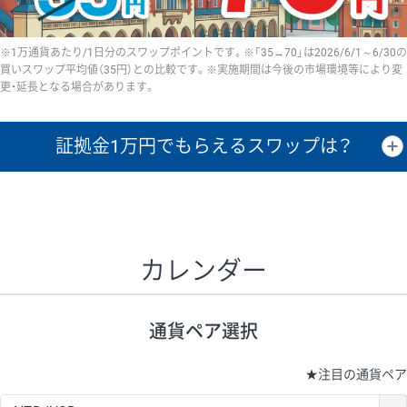
※1万通貨あたり/1日分のスワップポイントです。※「35→70」は2026/6/1～6/30の
買いスワップ平均値（35円）との比較です。※実施期間は今後の市場環境等により変
更・延長となる場合があります。
証拠金1万円で
もらえるスワップは？
証拠金1万円あたりのスワップポイントは、取引の資金効率を示した参
考値です。
CHF/JPY、EUR/USD、GBP/USD、NZD/USD、EUR/GBP、EUR/AUD、
GBP/AUDは売スワップの値です。
カレンダー
1万通貨
証拠金
あたりの
1日の
1万円あたりの
通貨ペア
取引証拠金
スワップ
ポイント
スワップ
ポイント
通貨ペア選択
▲
▼
昇順
降順
昇順
降順
昇順
降順
USD/JPY
154円
65,020円
23.6円
★
注目の通貨ペア
EUR/JPY
75円
74,270円
10円