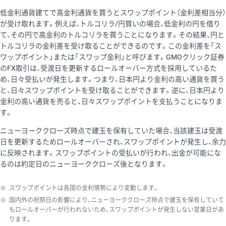
低金利通貨建てで高金利通貨を買うとスワップポイント（金利差相当分）
が受け取れます。例えば、トルコリラ/円買いの場合、低金利の円を借り
て、その円で高金利のトルコリラを買うことになります。その結果、円と
トルコリラの金利差を受け取ることができるのです。この金利差を「ス
ワップポイント」または「スワップ金利」と呼びます。GMOクリック証券
のFX取引は、受渡日を更新するロールオーバー方式を採用しているた
め、日々受払いが発生します。つまり、日本円より金利の高い通貨を買う
と、日々スワップポイントを受け取ることができます。逆に、日本円より
金利の高い通貨を売ると、日々スワップポイントを支払うことになりま
す。
ニューヨーククローズ時点で建玉を保有していた場合、当該建玉は受渡
日を更新するためロールオーバーされ、スワップポイントが発生し、余力
に反映されます。スワップポイントの受払いが行われ、出金が可能にな
るのは約定日のニューヨーククローズ後となります。
※
スワップポイントは各国の金利情勢により変動します。
※
国内外の祝祭日の影響により、ニューヨーククローズ時点で建玉を保有していて
もロールオーバーが行われないため、スワップポイントが発生しない営業日があ
ります。