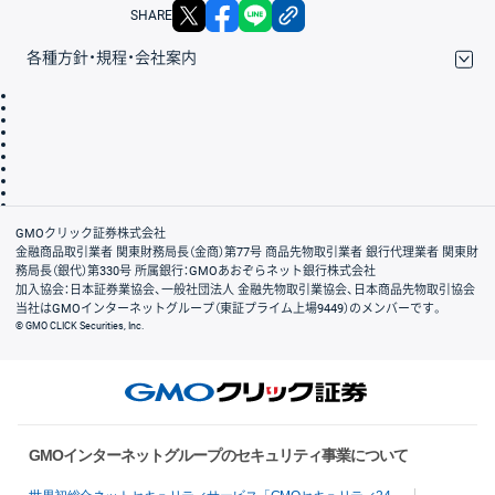
X
facebook
LINE
リンクをコピー
SHARE
各種方針・規程・会社案内
取引規程・約款
サイトマップ
その他のご案内
個人情報保護方針
最良執行方針
サイトのご利用について
ディスクレイマー
信託保全
リスク説明
会社案内
GMOクリック証券株式会社
金融商品取引業者 関東財務局長（金商）第77号 商品先物取引業者 銀行代理業者 関東財
務局長（銀代）第330号 所属銀行：GMOあおぞらネット銀行株式会社
加入協会：日本証券業協会、一般社団法人 金融先物取引業協会、日本商品先物取引協会
当社はGMOインターネットグループ（東証プライム上場9449）のメンバーです。
© GMO CLICK Securities, Inc.
GMOインターネットグループのセキュリティ事業について