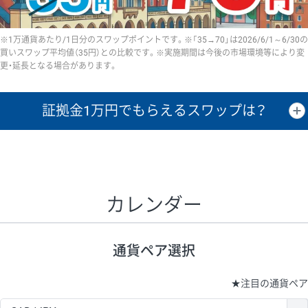
※1万通貨あたり/1日分のスワップポイントです。※「35→70」は2026/6/1～6/30の
買いスワップ平均値（35円）との比較です。※実施期間は今後の市場環境等により変
更・延長となる場合があります。
証拠金1万円で
もらえるスワップは？
証拠金1万円あたりのスワップポイントは、取引の資金効率を示した参
考値です。
CHF/JPY、EUR/USD、GBP/USD、NZD/USD、EUR/GBP、EUR/AUD、
GBP/AUDは売スワップの値です。
カレンダー
1万通貨
証拠金
あたりの
1日の
1万円あたりの
通貨ペア
取引証拠金
スワップ
ポイント
スワップ
ポイント
通貨ペア選択
▲
▼
昇順
降順
昇順
降順
昇順
降順
USD/JPY
154円
65,020円
23.6円
★
注目の通貨ペア
EUR/JPY
75円
74,270円
10円