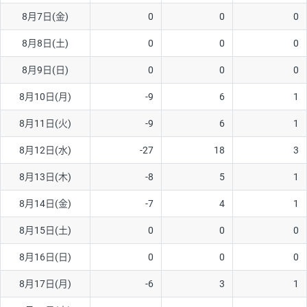
8月7日(金)
0
0
0
AUD/USD
16円
44,990円
3.5円
8月8日(土)
0
0
0
NZD/USD
41円
36,920円
11.1円
8月9日(日)
0
0
0
EUR/GBP
71円
74,270円
9.5円
EUR/AUD
103円
74,270円
13.8円
8月10日(月)
-9
6
1
GBP/AUD
43円
86,230円
4.9円
8月11日(火)
-9
6
1
AUD/NZD
66円
44,990円
14.6円
8月12日(水)
-27
18
3
EUR/CHF
111円
74,270円
14.9円
8月13日(木)
-8
5
1
GBP/CHF
220円
86,230円
25.5円
8月14日(金)
-7
4
1
USD/CHF
160円
65,030円
24.6円
8月15日(土)
0
0
0
8月16日(日)
0
0
0
※取引証拠金は同日の当社為替レート（ニューヨーククローズ・
MIDレート）に基づいて算出。
8月17日(月)
-6
3
1
※ハンガリーフォリント/円と南アフリカランド/円とメキシコペ
ソ/円は10万通貨単位。