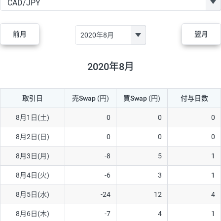
GBP/JPY
170円
86,230円
19.7円
AUD/JPY
106円
44,990円
23.5円
前月
翌月
NZD/JPY
28円
36,920円
7.5円
CAD/JPY
38円
45,810円
8.2円
2020年8月
CHF/JPY
34円
80,440円
4.2円
取引日
売Swap
(円)
買Swap
(円)
付与日数
TRY/JPY
26円
1,400円
185.7円
CZK/JPY
7円
3,060円
22.8円
8月1日(土)
0
0
0
PLN/JPY
35円
17,280円
20.2円
8月2日(日)
0
0
0
HUF/JPY
16円
2,090円
76.5円
8月3日(月)
-8
5
1
ZAR/JPY
130円
39,680円
32.7円
8月4日(火)
-6
3
1
MXN/JPY
140円
37,180円
37.6円
8月5日(水)
-24
12
4
EUR/USD
74円
74,270円
9.9円
8月6日(木)
-7
4
1
GBP/USD
4円
86,230円
0.4円