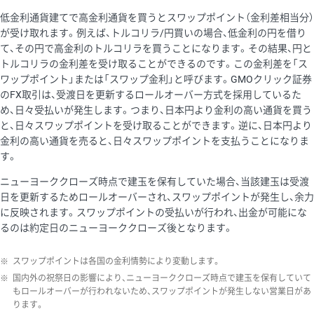
低金利通貨建てで高金利通貨を買うとスワップポイント（金利差相当分）
が受け取れます。例えば、トルコリラ/円買いの場合、低金利の円を借り
て、その円で高金利のトルコリラを買うことになります。その結果、円と
トルコリラの金利差を受け取ることができるのです。この金利差を「ス
ワップポイント」または「スワップ金利」と呼びます。GMOクリック証券
のFX取引は、受渡日を更新するロールオーバー方式を採用しているた
め、日々受払いが発生します。つまり、日本円より金利の高い通貨を買う
と、日々スワップポイントを受け取ることができます。逆に、日本円より
金利の高い通貨を売ると、日々スワップポイントを支払うことになりま
す。
ニューヨーククローズ時点で建玉を保有していた場合、当該建玉は受渡
日を更新するためロールオーバーされ、スワップポイントが発生し、余力
に反映されます。スワップポイントの受払いが行われ、出金が可能にな
るのは約定日のニューヨーククローズ後となります。
※
スワップポイントは各国の金利情勢により変動します。
※
国内外の祝祭日の影響により、ニューヨーククローズ時点で建玉を保有していて
もロールオーバーが行われないため、スワップポイントが発生しない営業日があ
ります。