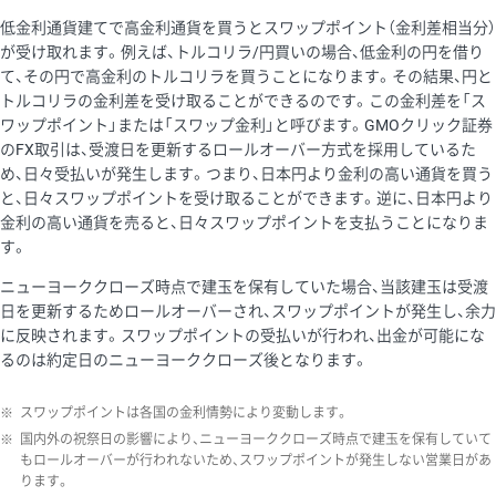
低金利通貨建てで高金利通貨を買うとスワップポイント（金利差相当分）
が受け取れます。例えば、トルコリラ/円買いの場合、低金利の円を借り
て、その円で高金利のトルコリラを買うことになります。その結果、円と
トルコリラの金利差を受け取ることができるのです。この金利差を「ス
ワップポイント」または「スワップ金利」と呼びます。GMOクリック証券
のFX取引は、受渡日を更新するロールオーバー方式を採用しているた
め、日々受払いが発生します。つまり、日本円より金利の高い通貨を買う
と、日々スワップポイントを受け取ることができます。逆に、日本円より
金利の高い通貨を売ると、日々スワップポイントを支払うことになりま
す。
ニューヨーククローズ時点で建玉を保有していた場合、当該建玉は受渡
日を更新するためロールオーバーされ、スワップポイントが発生し、余力
に反映されます。スワップポイントの受払いが行われ、出金が可能にな
るのは約定日のニューヨーククローズ後となります。
※
スワップポイントは各国の金利情勢により変動します。
※
国内外の祝祭日の影響により、ニューヨーククローズ時点で建玉を保有していて
もロールオーバーが行われないため、スワップポイントが発生しない営業日があ
ります。