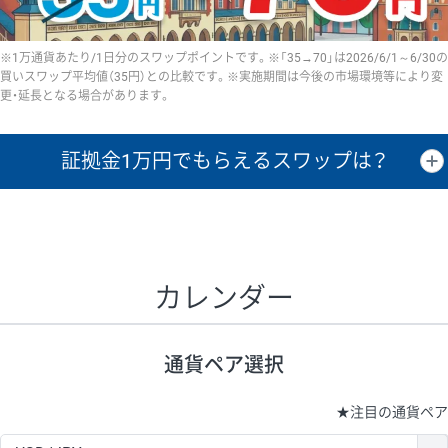
※1万通貨あたり/1日分のスワップポイントです。※「35→70」は2026/6/1～6/30の
買いスワップ平均値（35円）との比較です。※実施期間は今後の市場環境等により変
更・延長となる場合があります。
証拠金1万円で
もらえるスワップは？
証拠金1万円あたりのスワップポイントは、取引の資金効率を示した参
考値です。
CHF/JPY、EUR/USD、GBP/USD、NZD/USD、EUR/GBP、EUR/AUD、
GBP/AUDは売スワップの値です。
カレンダー
1万通貨
証拠金
あたりの
1日の
1万円あたりの
通貨ペア
取引証拠金
スワップ
ポイント
スワップ
ポイント
通貨ペア選択
▲
▼
昇順
降順
昇順
降順
昇順
降順
USD/JPY
154円
65,020円
23.6円
★
注目の通貨ペア
EUR/JPY
75円
74,270円
10円