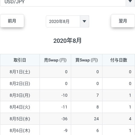
GBP/JPY
170円
86,230円
19.7円
AUD/JPY
106円
44,990円
23.5円
前月
翌月
NZD/JPY
28円
36,920円
7.5円
CAD/JPY
38円
45,810円
8.2円
2020年8月
CHF/JPY
34円
80,440円
4.2円
取引日
売Swap
(円)
買Swap
(円)
付与日数
TRY/JPY
26円
1,400円
185.7円
CZK/JPY
7円
3,060円
22.8円
8月1日(土)
0
0
0
PLN/JPY
35円
17,280円
20.2円
8月2日(日)
0
0
0
HUF/JPY
16円
2,090円
76.5円
8月3日(月)
-10
7
1
ZAR/JPY
130円
39,680円
32.7円
8月4日(火)
-11
8
1
MXN/JPY
140円
37,180円
37.6円
8月5日(水)
-36
24
4
EUR/USD
74円
74,270円
9.9円
8月6日(木)
-9
6
1
GBP/USD
4円
86,230円
0.4円