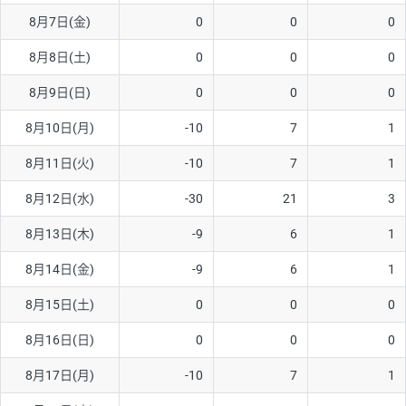
8月7日(金)
0
0
0
AUD/USD
16円
44,990円
3.5円
8月8日(土)
0
0
0
NZD/USD
41円
36,920円
11.1円
8月9日(日)
0
0
0
EUR/GBP
71円
74,270円
9.5円
EUR/AUD
103円
74,270円
13.8円
8月10日(月)
-10
7
1
GBP/AUD
43円
86,230円
4.9円
8月11日(火)
-10
7
1
AUD/NZD
66円
44,990円
14.6円
8月12日(水)
-30
21
3
EUR/CHF
111円
74,270円
14.9円
8月13日(木)
-9
6
1
GBP/CHF
220円
86,230円
25.5円
8月14日(金)
-9
6
1
USD/CHF
160円
65,030円
24.6円
8月15日(土)
0
0
0
8月16日(日)
0
0
0
※取引証拠金は同日の当社為替レート（ニューヨーククローズ・
MIDレート）に基づいて算出。
8月17日(月)
-10
7
1
※ハンガリーフォリント/円と南アフリカランド/円とメキシコペ
ソ/円は10万通貨単位。