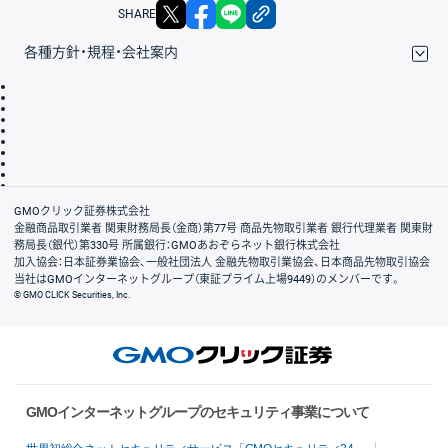
X
facebook
LINE
リンクをコピー
SHARE
各種方針・規程・会社案内
取引規程・約款
サイトマップ
その他のご案内
個人情報保護方針
最良執行方針
サイトのご利用について
ディスクレイマー
信託保全
リスク説明
会社案内
GMOクリック証券株式会社
金融商品取引業者 関東財務局長（金商）第77号 商品先物取引業者 銀行代理業者 関東財
務局長（銀代）第330号 所属銀行：GMOあおぞらネット銀行株式会社
加入協会：日本証券業協会、一般社団法人 金融先物取引業協会、日本商品先物取引協会
当社はGMOインターネットグループ（東証プライム上場9449）のメンバーです。
© GMO CLICK Securities, Inc.
GMOインターネットグループのセキュリティ事業について