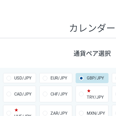
証拠金1万円あたりのスワップポイントは、取引の資金効率
CHF/JPY、EUR/USD、GBP/USD、NZD/USD、EUR/GBP、E
す。
カレンダー
1万通貨
あたりの
通貨ペア
1日の
スワップ
取引
ポイント
▲
▼
昇順
降順
通貨ペア選択
USD/JPY
154円
EUR/JPY
75円
USD/JPY
EUR/JPY
GBP/JPY
GBP/JPY
170円
★
AUD/JPY
106円
CAD/JPY
CHF/JPY
TRY/JPY
NZD/JPY
28円
★
ZAR/JPY
MXN/JPY