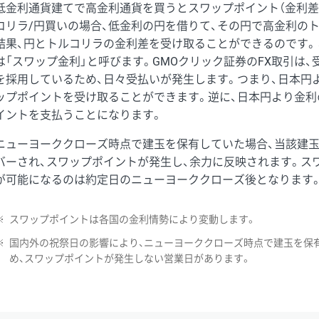
低金利通貨建てで高金利通貨を買うとスワップポイント（金利差
コリラ/円買いの場合、低金利の円を借りて、その円で高金利の
結果、円とトルコリラの金利差を受け取ることができるのです。
は「スワップ金利」と呼びます。GMOクリック証券のFX取引は
を採用しているため、日々受払いが発生します。つまり、日本円
ップポイントを受け取ることができます。逆に、日本円より金利
イントを支払うことになります。
ニューヨーククローズ時点で建玉を保有していた場合、当該建
バーされ、スワップポイントが発生し、余力に反映されます。ス
が可能になるのは約定日のニューヨーククローズ後となります
※
スワップポイントは各国の金利情勢により変動します。
※
国内外の祝祭日の影響により、ニューヨーククローズ時点で建玉を保
め、スワップポイントが発生しない営業日があります。