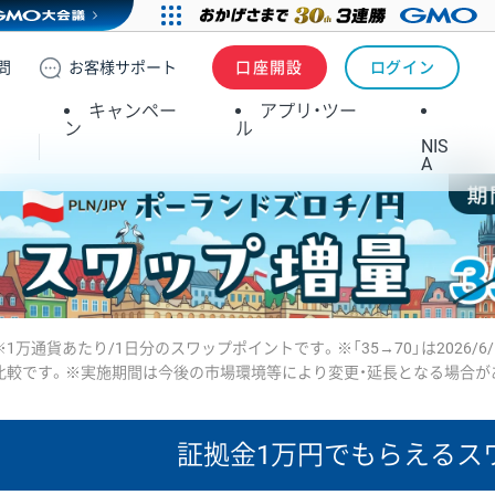
問
お客様
サポート
口座開設
ログイン
キャンペー
アプリ・ツー
ン
ル
NIS
A
※1万通貨あたり/1日分のスワップポイントです。※「35→70」は2026/6
比較です。※実施期間は今後の市場環境等により変更・延長となる場合が
証拠金1万円で
もらえるス