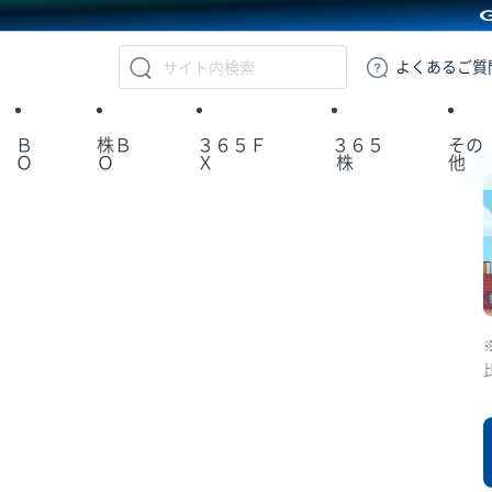
GMOクリック証券
よくある
ご質
Ｂ
株Ｂ
３６５Ｆ
３６５
その
Ｏ
Ｏ
Ｘ
株
他