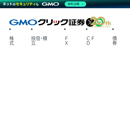
無料診断
X
LINE
株
投信・積
Ｆ
ＣＦ
債
式
立
Ｘ
Ｄ
券