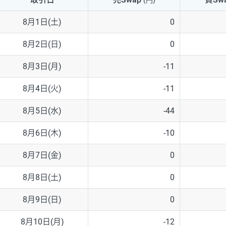
(円)
NZD/USD
41円
8月1日(土)
0
EUR/GBP
71円
8月2日(日)
0
EUR/AUD
103円
8月3日(月)
-11
GBP/AUD
43円
8月4日(火)
-11
AUD/NZD
66円
8月5日(水)
-44
EUR/CHF
111円
8月6日(木)
-10
GBP/CHF
220円
8月7日(金)
0
USD/CHF
160円
8月8日(土)
0
8月9日(日)
0
※2026/6/30の当社のスワップポイントおよび、同日の為替レート
※取引証拠金は同日の当社為替レート（ニューヨーククローズ・MIDレ
8月10日(月)
-12
※ハンガリーフォリント/円と南アフリカランド/円とメキシコペソ/円