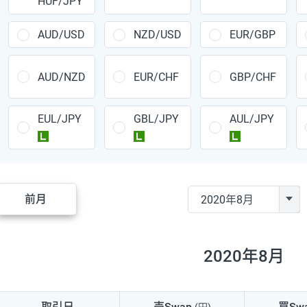
HUF/JPY
CAD/JPY
38円
CHF/JPY
34円
AUD/USD
NZD/USD
EUR/GBP
TRY/JPY
26円
AUD/NZD
EUR/CHF
GBP/CHF
CZK/JPY
7円
EUL/JPY
GBL/JPY
AUL/JPY
PLN/JPY
35円
ラージ
ラージ
ラージ
HUF/JPY
16円
ZAR/JPY
130円
前月
MXN/JPY
140円
EUR/USD
74円
2020年8月
GBP/USD
4円
AUD/USD
16円
取引日
売Swap
買Sw