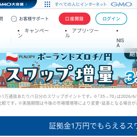
問
お客様
サポート
口座開設
ログイン
キャンペー
アプリ・ツー
ン
ル
NIS
A
※1万通貨あたり/1日分のスワップポイントです。※「35→70」は2026/6
比較です。※実施期間は今後の市場環境等により変更・延長となる場合が
証拠金1万円で
もらえるス