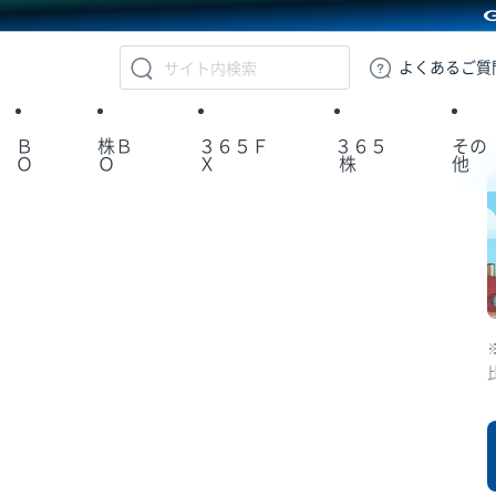
GMOクリック証券
よくある
ご質
Ｂ
株Ｂ
３６５Ｆ
３６５
その
Ｏ
Ｏ
Ｘ
株
他