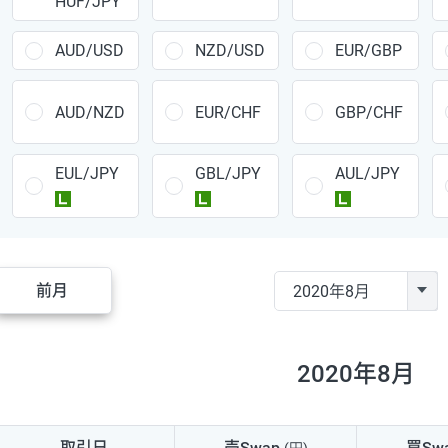
HUF/JPY
CAD/JPY
38円
CHF/JPY
34円
AUD/USD
NZD/USD
EUR/GBP
TRY/JPY
26円
AUD/NZD
EUR/CHF
GBP/CHF
CZK/JPY
7円
EUL/JPY
GBL/JPY
AUL/JPY
PLN/JPY
35円
ラージ
ラージ
ラージ
HUF/JPY
16円
ZAR/JPY
130円
前月
MXN/JPY
140円
EUR/USD
74円
2020年8月
GBP/USD
4円
AUD/USD
16円
取引日
売Swap
買Sw