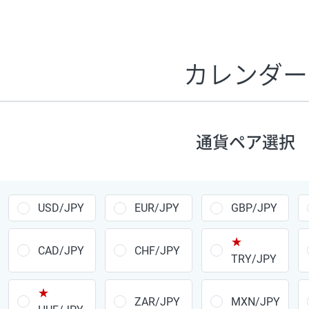
証拠金1万円あたりのスワップポイントは、取引の資金効率
CHF/JPY、EUR/USD、GBP/USD、NZD/USD、EUR/GBP、E
す。
カレンダー
1万通貨
あたりの
通貨ペア
1日の
スワップ
取引
ポイント
▲
▼
昇順
降順
通貨ペア選択
USD/JPY
154円
EUR/JPY
75円
USD/JPY
EUR/JPY
GBP/JPY
GBP/JPY
170円
★
AUD/JPY
106円
CAD/JPY
CHF/JPY
TRY/JPY
NZD/JPY
28円
★
ZAR/JPY
MXN/JPY