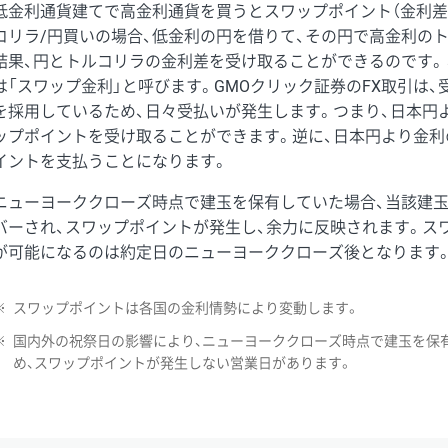
低金利通貨建てで高金利通貨を買うとスワップポイント（金利差
コリラ/円買いの場合、低金利の円を借りて、その円で高金利の
結果、円とトルコリラの金利差を受け取ることができるのです。
は「スワップ金利」と呼びます。GMOクリック証券のFX取引は
を採用しているため、日々受払いが発生します。つまり、日本円
ップポイントを受け取ることができます。逆に、日本円より金利
イントを支払うことになります。
ニューヨーククローズ時点で建玉を保有していた場合、当該建
バーされ、スワップポイントが発生し、余力に反映されます。ス
が可能になるのは約定日のニューヨーククローズ後となります
※
スワップポイントは各国の金利情勢により変動します。
※
国内外の祝祭日の影響により、ニューヨーククローズ時点で建玉を保
め、スワップポイントが発生しない営業日があります。