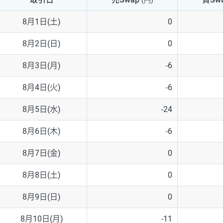
(円)
NZD/USD
41円
8月1日(土)
0
EUR/GBP
71円
8月2日(日)
0
EUR/AUD
103円
8月3日(月)
-6
GBP/AUD
43円
8月4日(火)
-6
AUD/NZD
66円
8月5日(水)
-24
EUR/CHF
111円
8月6日(木)
-6
GBP/CHF
220円
8月7日(金)
0
USD/CHF
160円
8月8日(土)
0
8月9日(日)
0
※2026/6/30の当社のスワップポイントおよび、同日の為替レート
※取引証拠金は同日の当社為替レート（ニューヨーククローズ・MIDレ
8月10日(月)
-11
※ハンガリーフォリント/円と南アフリカランド/円とメキシコペソ/円