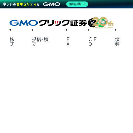
無料診断
X
LINE
株
投信・積
Ｆ
ＣＦ
債
式
立
Ｘ
Ｄ
券