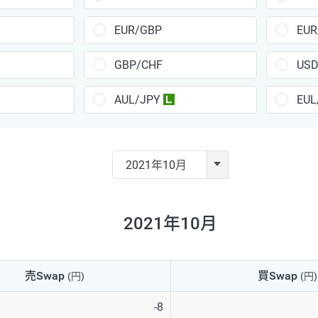
1,400円
185.7円
EUR/GBP
EUR
3,060円
22.8円
17,280円
20.2円
GBP/CHF
USD
2,090円
76.5円
39,680円
32.7円
AUL/JPY
EUL
ラージ
ラージ
37,180円
37.6円
74,270円
9.9円
86,230円
0.4円
44,990円
3.5円
36,920円
11.1円
74,270円
9.5円
2021年10月
74,270円
13.8円
86,230円
4.9円
売Swap
買Swap
(円)
(円)
44,990円
14.6円
74,270円
14.9円
-8