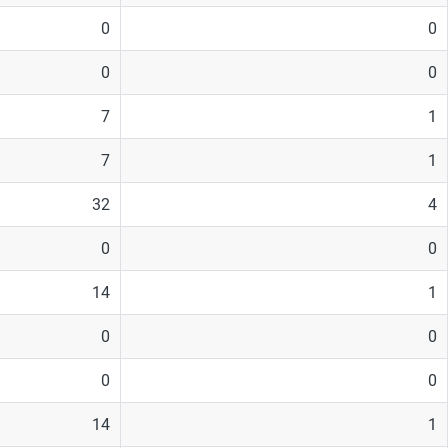
0
0
0
0
7
1
7
1
32
4
0
0
14
1
0
0
0
0
14
1