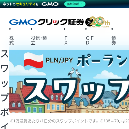
無料診断
X
LINE
株
投信・積
Ｆ
ＣＦ
債
式
立
Ｘ
Ｄ
券
ス
ワ
ッ
プ
ポ
※1万通貨あたり/1日分のスワップポイントです。※「35→70」は
イ