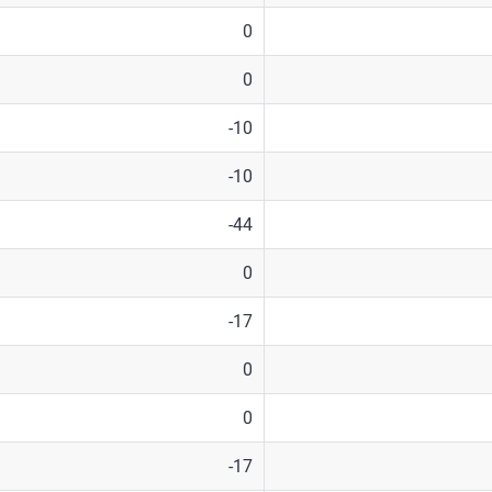
86,230円
25.5円
0
65,030円
24.6円
0
MIDレート）に基づいて算出。
-10
ペソ/円は10万通貨単位。
-10
-44
0
-17
0
0
-17