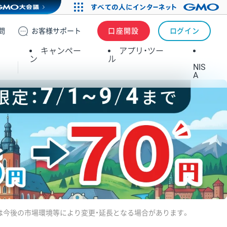
問
お客様
サポート
口座開設
ログイン
キャンペー
アプリ・ツー
ン
ル
NIS
A
施期間は今後の市場環境等により変更・延長となる場合があります。