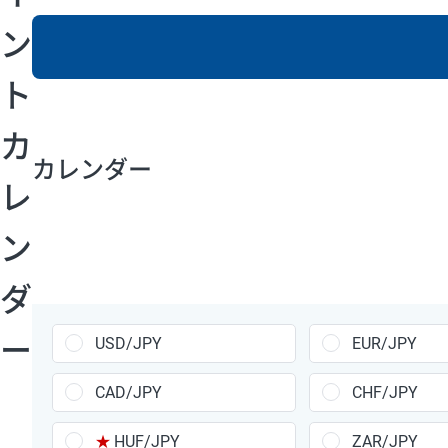
ン
ト
証拠金1万円あ
CHF/JPY、EU
カ
カレンダー
1万通貨
あたりの
通貨ペア
1日の
スワップ
ポイント
レ
▲
▼
昇順
降順
ン
USD/JPY
154円
ダ
EUR/JPY
75円
GBP/JPY
170円
ー
USD/JPY
EUR/JPY
AUD/JPY
106円
NZD/JPY
28円
CAD/JPY
CHF/JPY
CAD/JPY
38円
CHF/JPY
34円
★
HUF/JPY
ZAR/JPY