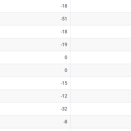
-18
-51
-18
-19
0
0
-15
-12
-32
-8