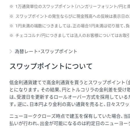
※
1万通貨単位のスワップポイント（ハンガリーフォリント/円と南
※
スワップポイントの発生ならびに現金残高への反映は表示日の
※
1円未満の端数につきましては、正の場合1円未満は切り捨て、
※
チェココルナ/円につきましては法人のお客様についてはお取
為替レート・スワップポイント
スワップポイントについて
低金利通貨建てで高金利通貨を買うとスワップポイント（
とになります。その結果、円とトルコリラの金利差を受け取
は、受渡日を更新するロールオーバー方式を採用している
す。逆に、日本円より金利の高い通貨を売ると、日々スワ
ニューヨーククローズ時点で建玉を保有していた場合、当
払いが行われ、出金が可能になるのは約定日のニューヨー