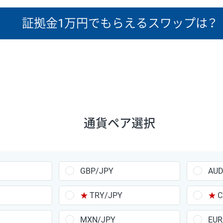
証拠金1万円で
もらえるスワップは？
たりのスワップポイントは、取引の資金効率を示した参考値です
R/USD、GBP/USD、NZD/USD、EUR/GBP、EUR/AUD、GBP/
証拠金
1万円あたりの
取引証拠金
スワップ
ポイント
昇順
降順
昇順
降順
通貨ペア選択
65,020円
23.6円
74,270円
10円
86,230円
19.7円
GBP/JPY
AUD
44,990円
23.5円
36,920円
7.5円
★
TRY/JPY
★
C
45,810円
8.2円
80,440円
4.2円
MXN/JPY
EUR