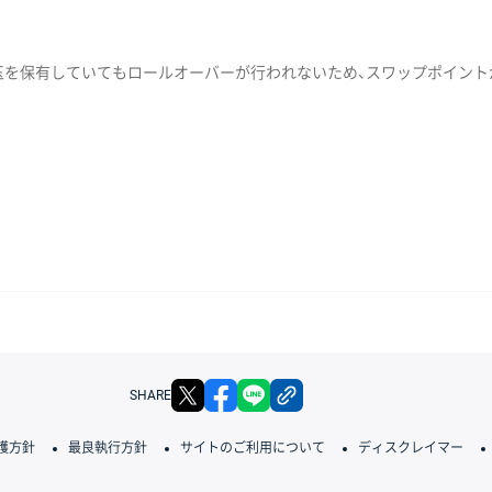
玉を保有していてもロールオーバーが行われないため、スワップポイント
X
facebook
LINE
リンクをコピー
SHARE
護方針
最良執行方針
サイトのご利用について
ディスクレイマー