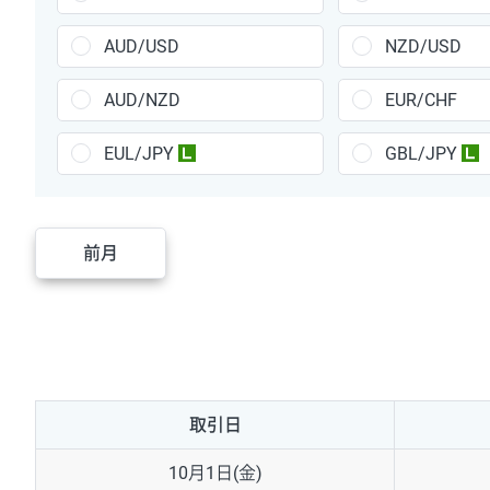
TRY/JPY
26円
AUD/USD
NZD/USD
CZK/JPY
7円
PLN/JPY
35円
AUD/NZD
EUR/CHF
HUF/JPY
16円
ZAR/JPY
130円
EUL/JPY
GBL/JPY
ラージ
MXN/JPY
140円
EUR/USD
74円
GBP/USD
4円
前月
AUD/USD
16円
NZD/USD
41円
EUR/GBP
71円
EUR/AUD
103円
GBP/AUD
43円
取引日
AUD/NZD
66円
EUR/CHF
111円
10月1日(金)