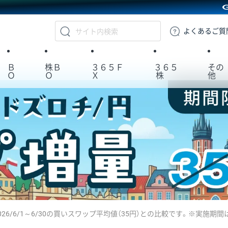
GMOクリック証券
よくある
ご質
Ｂ
株Ｂ
３６５Ｆ
３６５
その
Ｏ
Ｏ
Ｘ
株
他
2026/6/1～6/30の買いスワップ平均値（35円）との比較です。※実