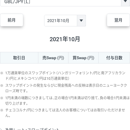
GBP/JPY
170円
86,230円
19.7円
AUD/JPY
106円
44,990円
23.5円
前月
翌月
NZD/JPY
28円
36,920円
7.5円
CAD/JPY
38円
45,810円
8.2円
2021年10月
CHF/JPY
34円
80,440円
4.2円
取引日
売Swap
(円)
買Swap
(円)
付与日数
TRY/JPY
26円
1,400円
185.7円
CZK/JPY
7円
3,060円
22.8円
※
1万通貨単位のスワップポイント（ハンガリーフォリント/円と南アフリカラン
PLN/JPY
35円
17,280円
20.2円
ド/円とメキシコペソ/円は10万通貨単位）
※
スワップポイントの発生ならびに現金残高への反映は表示日のニューヨークク
HUF/JPY
16円
2,090円
76.5円
ローズ時です。
※
1円未満の端数につきましては、正の場合1円未満は切り捨て、負の場合1円未満は
ZAR/JPY
130円
39,680円
32.7円
切り上げます。
MXN/JPY
140円
37,180円
37.6円
※
チェココルナ/円につきましては法人のお客様についてはお取引いただけませ
ん。
EUR/USD
74円
74,270円
9.9円
GBP/USD
4円
86,230円
0.4円