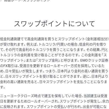
為替レート・スワップポイント
AUD/USD
16円
44,990円
3.5円
NZD/USD
41円
36,920円
11.1円
スワップポイントについて
EUR/GBP
71円
74,270円
9.5円
EUR/AUD
103円
74,270円
13.8円
低金利通貨建てで高金利通貨を買うとスワップポイント（金利差相当分）
GBP/AUD
43円
86,230円
4.9円
が受け取れます。例えば、トルコリラ/円買いの場合、低金利の円を借り
て、その円で高金利のトルコリラを買うことになります。その結果、円と
AUD/NZD
66円
44,990円
14.6円
トルコリラの金利差を受け取ることができるのです。この金利差を「ス
EUR/CHF
111円
74,270円
14.9円
ワップポイント」または「スワップ金利」と呼びます。GMOクリック証券
のFX取引は、受渡日を更新するロールオーバー方式を採用しているた
GBP/CHF
220円
86,230円
25.5円
め、日々受払いが発生します。つまり、日本円より金利の高い通貨を買う
USD/CHF
160円
65,030円
24.6円
と、日々スワップポイントを受け取ることができます。逆に、日本円より
金利の高い通貨を売ると、日々スワップポイントを支払うことになりま
す。
※取引証拠金は同日の当社為替レート（ニューヨーククローズ・
ニューヨーククローズ時点で建玉を保有していた場合、当該建玉は受渡
MIDレート）に基づいて算出。
日を更新するためロールオーバーされ、スワップポイントが発生し、余力
※ハンガリーフォリント/円と南アフリカランド/円とメキシコペ
に反映されます。スワップポイントの受払いが行われ、出金が可能にな
ソ/円は10万通貨単位。