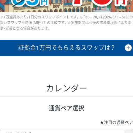
※1万通貨あたり/1日分のスワップポイントです。※「35→70」は2026/6/1～6/30の
買いスワップ平均値（35円）との比較です。※実施期間は今後の市場環境等により変
更・延長となる場合があります。
証拠金1万円で
もらえるスワップは？
証拠金1万円あたりのスワップポイントは、取引の資金効率を示した参
考値です。
CHF/JPY、EUR/USD、GBP/USD、NZD/USD、EUR/GBP、EUR/AUD、
GBP/AUDは売スワップの値です。
カレンダー
1万通貨
証拠金
あたりの
1日の
1万円あたりの
通貨ペア
取引証拠金
スワップ
ポイント
スワップ
ポイント
通貨ペア選択
▲
▼
昇順
降順
昇順
降順
昇順
降順
USD/JPY
154円
65,020円
23.6円
★
注目の通貨ペア
EUR/JPY
75円
74,270円
10円