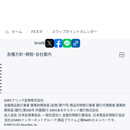
ホーム
FXネオ
スワップポイントカレンダー
X
facebook
LINE
リンクをコピー
SHARE
各種方針・規程・会社案内
取引規程・約款
サイトマップ
その他のご案内
個人情報保護方針
最良執行方針
サイトのご利用について
ディスクレイマー
信託保全
リスク説明
会社案内
GMOクリック証券株式会社
金融商品取引業者 関東財務局長（金商）第77号 商品先物取引業者 銀行代理業者 関東財
務局長（銀代）第330号 所属銀行：GMOあおぞらネット銀行株式会社
加入協会：日本証券業協会、一般社団法人 金融先物取引業協会、日本商品先物取引協会
当社はGMOインターネットグループ（東証プライム上場9449）のメンバーです。
© GMO CLICK Securities, Inc.