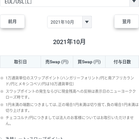
GBP/JPY
170円
86,230円
19.7円
AUD/JPY
106円
44,990円
23.5円
前月
翌月
NZD/JPY
28円
36,920円
7.5円
CAD/JPY
38円
45,810円
8.2円
2021年10月
CHF/JPY
34円
80,440円
4.2円
取引日
売Swap
(円)
買Swap
(円)
付与日数
TRY/JPY
26円
1,400円
185.7円
CZK/JPY
7円
3,060円
22.8円
※
1万通貨単位のスワップポイント（ハンガリーフォリント/円と南アフリカラン
PLN/JPY
35円
17,280円
20.2円
ド/円とメキシコペソ/円は10万通貨単位）
※
スワップポイントの発生ならびに現金残高への反映は表示日のニューヨークク
HUF/JPY
16円
2,090円
76.5円
ローズ時です。
※
1円未満の端数につきましては、正の場合1円未満は切り捨て、負の場合1円未満は
ZAR/JPY
130円
39,680円
32.7円
切り上げます。
MXN/JPY
140円
37,180円
37.6円
※
チェココルナ/円につきましては法人のお客様についてはお取引いただけませ
ん。
EUR/USD
74円
74,270円
9.9円
GBP/USD
4円
86,230円
0.4円