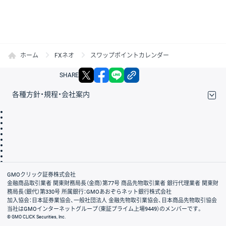
ホーム
FXネオ
スワップポイントカレンダー
X
facebook
LINE
リンクをコピー
SHARE
各種方針・規程・会社案内
取引規程・約款
サイトマップ
その他のご案内
個人情報保護方針
最良執行方針
サイトのご利用について
ディスクレイマー
信託保全
リスク説明
会社案内
GMOクリック証券株式会社
金融商品取引業者 関東財務局長（金商）第77号 商品先物取引業者 銀行代理業者 関東財
務局長（銀代）第330号 所属銀行：GMOあおぞらネット銀行株式会社
加入協会：日本証券業協会、一般社団法人 金融先物取引業協会、日本商品先物取引協会
当社はGMOインターネットグループ（東証プライム上場9449）のメンバーです。
© GMO CLICK Securities, Inc.