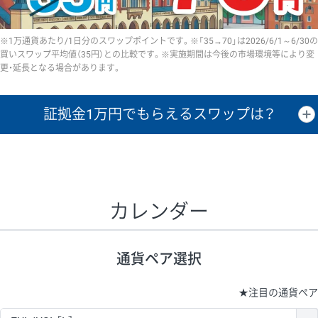
※1万通貨あたり/1日分のスワップポイントです。※「35→70」は2026/6/1～6/30の
買いスワップ平均値（35円）との比較です。※実施期間は今後の市場環境等により変
更・延長となる場合があります。
証拠金1万円で
もらえるスワップは？
証拠金1万円あたりのスワップポイントは、取引の資金効率を示した参
考値です。
CHF/JPY、EUR/USD、GBP/USD、NZD/USD、EUR/GBP、EUR/AUD、
GBP/AUDは売スワップの値です。
カレンダー
1万通貨
証拠金
あたりの
1日の
1万円あたりの
通貨ペア
取引証拠金
スワップ
ポイント
スワップ
ポイント
通貨ペア選択
▲
▼
昇順
降順
昇順
降順
昇順
降順
USD/JPY
154円
65,020円
23.6円
★
注目の通貨ペア
EUR/JPY
75円
74,270円
10円