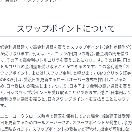
為替レート・スワップポイント
AUD/USD
16円
44,990円
3.5円
NZD/USD
41円
36,920円
11.1円
スワップポイントについて
EUR/GBP
71円
74,270円
9.5円
EUR/AUD
103円
74,270円
13.8円
低金利通貨建てで高金利通貨を買うとスワップポイント（金利差相当分）
GBP/AUD
43円
86,230円
4.9円
が受け取れます。例えば、トルコリラ/円買いの場合、低金利の円を借り
て、その円で高金利のトルコリラを買うことになります。その結果、円と
AUD/NZD
66円
44,990円
14.6円
トルコリラの金利差を受け取ることができるのです。この金利差を「ス
EUR/CHF
111円
74,270円
14.9円
ワップポイント」または「スワップ金利」と呼びます。GMOクリック証券
のFX取引は、受渡日を更新するロールオーバー方式を採用しているた
GBP/CHF
220円
86,230円
25.5円
め、日々受払いが発生します。つまり、日本円より金利の高い通貨を買う
USD/CHF
160円
65,030円
24.6円
と、日々スワップポイントを受け取ることができます。逆に、日本円より
金利の高い通貨を売ると、日々スワップポイントを支払うことになりま
す。
※取引証拠金は同日の当社為替レート（ニューヨーククローズ・
ニューヨーククローズ時点で建玉を保有していた場合、当該建玉は受渡
MIDレート）に基づいて算出。
日を更新するためロールオーバーされ、スワップポイントが発生し、余力
※ハンガリーフォリント/円と南アフリカランド/円とメキシコペ
に反映されます。スワップポイントの受払いが行われ、出金が可能にな
ソ/円は10万通貨単位。