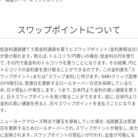
為替レート・スワップポイント
AUD/USD
16円
44,990円
3.5円
NZD/USD
41円
36,920円
11.1円
スワップポイントについて
EUR/GBP
71円
74,270円
9.5円
EUR/AUD
103円
74,270円
13.8円
低金利通貨建てで高金利通貨を買うとスワップポイント（金利差相当分）
GBP/AUD
43円
86,230円
4.9円
が受け取れます。例えば、トルコリラ/円買いの場合、低金利の円を借り
て、その円で高金利のトルコリラを買うことになります。その結果、円と
AUD/NZD
66円
44,990円
14.6円
トルコリラの金利差を受け取ることができるのです。この金利差を「ス
EUR/CHF
111円
74,270円
14.9円
ワップポイント」または「スワップ金利」と呼びます。GMOクリック証券
のFX取引は、受渡日を更新するロールオーバー方式を採用しているた
GBP/CHF
220円
86,230円
25.5円
め、日々受払いが発生します。つまり、日本円より金利の高い通貨を買う
USD/CHF
160円
65,030円
24.6円
と、日々スワップポイントを受け取ることができます。逆に、日本円より
金利の高い通貨を売ると、日々スワップポイントを支払うことになりま
す。
※取引証拠金は同日の当社為替レート（ニューヨーククローズ・
ニューヨーククローズ時点で建玉を保有していた場合、当該建玉は受渡
MIDレート）に基づいて算出。
日を更新するためロールオーバーされ、スワップポイントが発生し、余力
※ハンガリーフォリント/円と南アフリカランド/円とメキシコペ
に反映されます。スワップポイントの受払いが行われ、出金が可能にな
ソ/円は10万通貨単位。