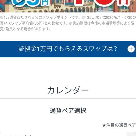
※1万通貨あたり/1日分のスワップポイントです。※「35→70」は2026/6/1～6/30の
買いスワップ平均値（35円）との比較です。※実施期間は今後の市場環境等により変
更・延長となる場合があります。
証拠金1万円で
もらえるスワップは？
証拠金1万円あたりのスワップポイントは、取引の資金効率を示した参
考値です。
CHF/JPY、EUR/USD、GBP/USD、NZD/USD、EUR/GBP、EUR/AUD、
GBP/AUDは売スワップの値です。
カレンダー
1万通貨
証拠金
あたりの
1日の
1万円あたりの
通貨ペア
取引証拠金
スワップ
ポイント
スワップ
ポイント
通貨ペア選択
▲
▼
昇順
降順
昇順
降順
昇順
降順
USD/JPY
154円
65,020円
23.6円
★
注目の通貨ペア
EUR/JPY
75円
74,270円
10円