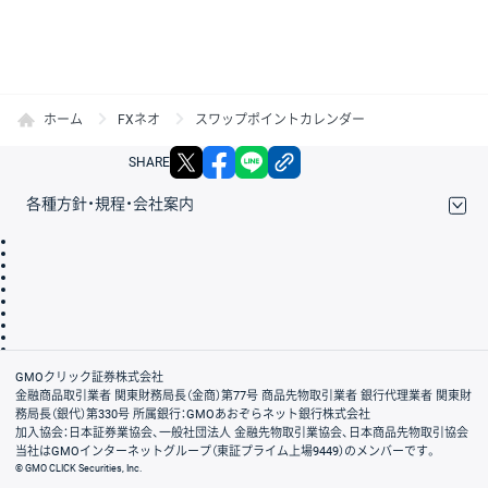
ホーム
FXネオ
スワップポイントカレンダー
X
facebook
LINE
リンクをコピー
SHARE
各種方針・規程・会社案内
取引規程・約款
サイトマップ
その他のご案内
個人情報保護方針
最良執行方針
サイトのご利用について
ディスクレイマー
信託保全
リスク説明
会社案内
GMOクリック証券株式会社
金融商品取引業者 関東財務局長（金商）第77号 商品先物取引業者 銀行代理業者 関東財
務局長（銀代）第330号 所属銀行：GMOあおぞらネット銀行株式会社
加入協会：日本証券業協会、一般社団法人 金融先物取引業協会、日本商品先物取引協会
当社はGMOインターネットグループ（東証プライム上場9449）のメンバーです。
© GMO CLICK Securities, Inc.