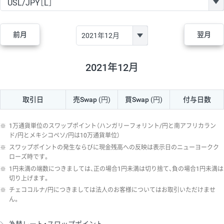
GBP/JPY
170円
86,230円
19.7円
AUD/JPY
106円
44,990円
23.5円
前月
翌月
NZD/JPY
28円
36,920円
7.5円
CAD/JPY
38円
45,810円
8.2円
2021年12月
CHF/JPY
34円
80,440円
4.2円
取引日
売Swap
(円)
買Swap
(円)
付与日数
TRY/JPY
26円
1,400円
185.7円
CZK/JPY
7円
3,060円
22.8円
※
1万通貨単位のスワップポイント（ハンガリーフォリント/円と南アフリカラン
PLN/JPY
35円
17,280円
20.2円
ド/円とメキシコペソ/円は10万通貨単位）
※
スワップポイントの発生ならびに現金残高への反映は表示日のニューヨークク
HUF/JPY
16円
2,090円
76.5円
ローズ時です。
※
1円未満の端数につきましては、正の場合1円未満は切り捨て、負の場合1円未満は
ZAR/JPY
130円
39,680円
32.7円
切り上げます。
MXN/JPY
140円
37,180円
37.6円
※
チェココルナ/円につきましては法人のお客様についてはお取引いただけませ
ん。
EUR/USD
74円
74,270円
9.9円
GBP/USD
4円
86,230円
0.4円