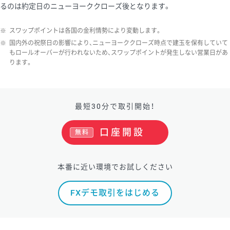
るのは約定日のニューヨーククローズ後となります。
ソ/円は10万通貨単位。
※
スワップポイントは各国の金利情勢により変動します。
※
国内外の祝祭日の影響により、ニューヨーククローズ時点で建玉を保有していて
もロールオーバーが行われないため、スワップポイントが発生しない営業日があ
ります。
最短30分で取引開始！
口座開設
無料
本番に近い環境でお試しください
FXデモ取引をはじめる