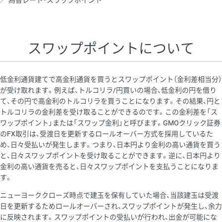
為替レート・スワップポイント
AUD/USD
12円
44,260円
2.7円
NZD/USD
27円
37,070円
7.2円
スワップポイントについて
EUR/GBP
74円
72,660円
10.1円
EUR/AUD
102円
72,650円
14円
低金利通貨建てで高金利通貨を買うとスワップポイント（金利差相当分）
GBP/AUD
32円
84,960円
3.7円
が受け取れます。例えば、トルコリラ/円買いの場合、低金利の円を借り
て、その円で高金利のトルコリラを買うことになります。その結果、円と
AUD/NZD
55円
44,260円
12.4円
トルコリラの金利差を受け取ることができるのです。この金利差を「ス
EUR/CHF
98円
72,680円
13.4円
ワップポイント」または「スワップ金利」と呼びます。GMOクリック証券
のFX取引は、受渡日を更新するロールオーバー方式を採用しているた
GBP/CHF
210円
84,990円
24.7円
め、日々受払いが発生します。つまり、日本円より金利の高い通貨を買う
USD/CHF
148円
63,050円
23.4円
と、日々スワップポイントを受け取ることができます。逆に、日本円より
金利の高い通貨を売ると、日々スワップポイントを支払うことになりま
※2026/7/31の当社のスワップポイントおよび、同日の為替レート
す。
に基づいて算出。
ニューヨーククローズ時点で建玉を保有していた場合、当該建玉は受渡
※取引証拠金は同日の当社為替レート（ニューヨーククローズ・
日を更新するためロールオーバーされ、スワップポイントが発生し、余力
MIDレート）に基づいて算出。
に反映されます。スワップポイントの受払いが行われ、出金が可能にな
※ハンガリーフォリント/円と南アフリカランド/円とメキシコペ