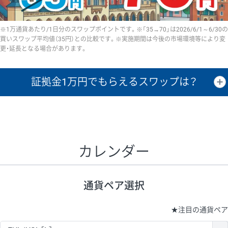
※1万通貨あたり/1日分のスワップポイントです。※「35→70」は2026/6/1～6/30の
買いスワップ平均値（35円）との比較です。※実施期間は今後の市場環境等により変
更・延長となる場合があります。
証拠金1万円で
もらえるスワップは？
証拠金1万円あたりのスワップポイントは、取引の資金効率を示した参
考値です。
CHF/JPY、EUR/USD、GBP/USD、NZD/USD、EUR/GBP、EUR/AUD、
GBP/AUDは売スワップの値です。
カレンダー
1万通貨
証拠金
あたりの
1日の
1万円あたりの
通貨ペア
取引証拠金
スワップ
ポイント
スワップ
ポイント
通貨ペア選択
▲
▼
昇順
降順
昇順
降順
昇順
降順
USD/JPY
161円
63,050円
25.5円
★
注目の通貨ペア
EUR/JPY
80円
72,570円
11円