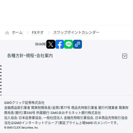
ホーム
FXネオ
スワップポイントカレンダー
X
facebook
LINE
リンクをコピー
SHARE
各種方針・規程・会社案内
取引規程・約款
サイトマップ
その他のご案内
個人情報保護方針
最良執行方針
サイトのご利用について
ディスクレイマー
信託保全
リスク説明
会社案内
GMOクリック証券株式会社
金融商品取引業者 関東財務局長（金商）第77号 商品先物取引業者 銀行代理業者 関東財
務局長（銀代）第330号 所属銀行：GMOあおぞらネット銀行株式会社
加入協会：日本証券業協会、一般社団法人 金融先物取引業協会、日本商品先物取引協会
当社はGMOインターネットグループ（東証プライム上場9449）のメンバーです。
© GMO CLICK Securities, Inc.