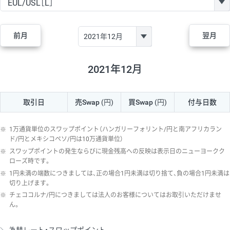
GBP/JPY
182円
84,970円
21.4円
AUD/JPY
111円
44,250円
25円
前月
翌月
NZD/JPY
48円
37,070円
12.9円
CAD/JPY
40円
44,970円
8.8円
2021年12月
CHF/JPY
28円
78,060円
3.5円
取引日
売Swap
(円)
買Swap
(円)
付与日数
TRY/JPY
25円
1,330円
187.9円
CZK/JPY
5円
3,000円
16.6円
※
1万通貨単位のスワップポイント（ハンガリーフォリント/円と南アフリカラン
PLN/JPY
70円
16,870円
41.4円
ド/円とメキシコペソ/円は10万通貨単位）
※
スワップポイントの発生ならびに現金残高への反映は表示日のニューヨークク
HUF/JPY
12円
2,000円
60円
ローズ時です。
※
1円未満の端数につきましては、正の場合1円未満は切り捨て、負の場合1円未満は
ZAR/JPY
130円
38,040円
34.1円
切り上げます。
MXN/JPY
140円
36,350円
38.5円
※
チェココルナ/円につきましては法人のお客様についてはお取引いただけませ
ん。
EUR/USD
60円
72,670円
8.2円
GBP/USD
1円
84,980円
0.1円