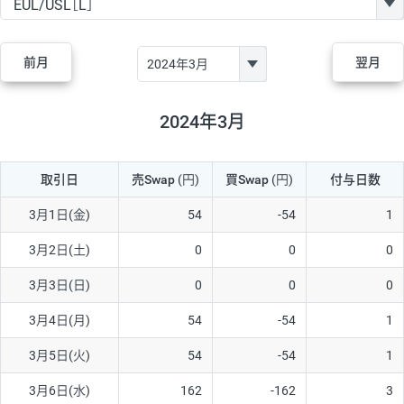
GBP/JPY
170円
86,230円
19.7円
AUD/JPY
106円
44,990円
23.5円
前月
翌月
NZD/JPY
28円
36,920円
7.5円
CAD/JPY
38円
45,810円
8.2円
2024年3月
CHF/JPY
34円
80,440円
4.2円
取引日
売Swap
(円)
買Swap
(円)
付与日数
TRY/JPY
26円
1,400円
185.7円
CZK/JPY
7円
3,060円
22.8円
3月1日(金)
54
-54
1
PLN/JPY
35円
17,280円
20.2円
3月2日(土)
0
0
0
HUF/JPY
16円
2,090円
76.5円
3月3日(日)
0
0
0
ZAR/JPY
130円
39,680円
32.7円
3月4日(月)
54
-54
1
MXN/JPY
140円
37,180円
37.6円
3月5日(火)
54
-54
1
EUR/USD
74円
74,270円
9.9円
3月6日(水)
162
-162
3
GBP/USD
4円
86,230円
0.4円