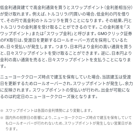
低金利通貨建てで高金利通貨を買うとスワップポイント（金利差相当分）
が受け取れます。例えば、トルコリラ/円買いの場合、低金利の円を借り
て、その円で高金利のトルコリラを買うことになります。その結果、円と
トルコリラの金利差を受け取ることができるのです。この金利差を「ス
ワップポイント」または「スワップ金利」と呼びます。GMOクリック証券
のFX取引は、受渡日を更新するロールオーバー方式を採用しているた
め、日々受払いが発生します。つまり、日本円より金利の高い通貨を買う
と、日々スワップポイントを受け取ることができます。逆に、日本円より
金利の高い通貨を売ると、日々スワップポイントを支払うことになりま
す。
ニューヨーククローズ時点で建玉を保有していた場合、当該建玉は受渡
日を更新するためロールオーバーされ、スワップポイントが発生し、余力
に反映されます。スワップポイントの受払いが行われ、出金が可能にな
るのは約定日のニューヨーククローズ後となります。
※
スワップポイントは各国の金利情勢により変動します。
※
国内外の祝祭日の影響により、ニューヨーククローズ時点で建玉を保有していて
もロールオーバーが行われないため、スワップポイントが発生しない営業日があ
ります。