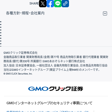
X
facebook
LINE
リンクをコピー
SHARE
各種方針・規程・会社案内
取引規程・約款
サイトマップ
その他のご案内
個人情報保護方針
最良執行方針
サイトのご利用について
ディスクレイマー
信託保全
リスク説明
会社案内
GMOクリック証券株式会社
金融商品取引業者 関東財務局長（金商）第77号 商品先物取引業者 銀行代理業者 関東財
務局長（銀代）第330号 所属銀行：GMOあおぞらネット銀行株式会社
加入協会：日本証券業協会、一般社団法人 金融先物取引業協会、日本商品先物取引協会
当社はGMOインターネットグループ（東証プライム上場9449）のメンバーです。
© GMO CLICK Securities, Inc.
GMOインターネットグループのセキュリティ事業について