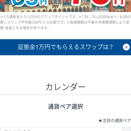
※1万通貨あたり/1日分のスワップポイントです。※「35→70」は2026/6/1～6/30の
買いスワップ平均値（35円）との比較です。※実施期間は今後の市場環境等により変
更・延長となる場合があります。
証拠金1万円で
もらえるスワップは？
証拠金1万円あたりのスワップポイントは、取引の資金効率を示した参
考値です。
CHF/JPY、EUR/USD、GBP/USD、NZD/USD、EUR/GBP、EUR/AUD、
GBP/AUDは売スワップの値です。
カレンダー
1万通貨
証拠金
あたりの
1日の
1万円あたりの
通貨ペア
取引証拠金
スワップ
ポイント
スワップ
ポイント
通貨ペア選択
▲
▼
昇順
降順
昇順
降順
昇順
降順
USD/JPY
154円
65,020円
23.6円
★
注目の通貨ペア
EUR/JPY
75円
74,270円
10円