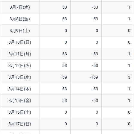
3月7日(木)
53
-53
1
AUD/USD
16円
44,990円
3.5円
3月8日(金)
53
-53
1
NZD/USD
41円
36,920円
11.1円
3月9日(土)
0
0
0
EUR/GBP
71円
74,270円
9.5円
EUR/AUD
103円
74,270円
13.8円
3月10日(日)
0
0
0
GBP/AUD
43円
86,230円
4.9円
3月11日(月)
53
-53
1
AUD/NZD
66円
44,990円
14.6円
3月12日(火)
53
-53
1
EUR/CHF
111円
74,270円
14.9円
3月13日(水)
159
-159
3
GBP/CHF
220円
86,230円
25.5円
3月14日(木)
53
-53
1
USD/CHF
160円
65,030円
24.6円
3月15日(金)
53
-53
1
※2026/6/30の当社のスワップポイントおよび、同日の為替レート
3月16日(土)
0
0
0
に基づいて算出。
※取引証拠金は同日の当社為替レート（ニューヨーククローズ・
3月17日(日)
0
0
0
MIDレート）に基づいて算出。
※ハンガリーフォリント/円と南アフリカランド/円とメキシコペ