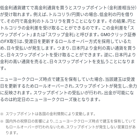
低金利通貨建てで高金利通貨を買うとスワップポイント（金利差相当分）
が受け取れます。例えば、トルコリラ/円買いの場合、低金利の円を借り
て、その円で高金利のトルコリラを買うことになります。その結果、円と
トルコリラの金利差を受け取ることができるのです。この金利差を「ス
ワップポイント」または「スワップ金利」と呼びます。GMOクリック証券
のFX取引は、受渡日を更新するロールオーバー方式を採用しているた
め、日々受払いが発生します。つまり、日本円より金利の高い通貨を買う
と、日々スワップポイントを受け取ることができます。逆に、日本円より
金利の高い通貨を売ると、日々スワップポイントを支払うことになりま
す。
ニューヨーククローズ時点で建玉を保有していた場合、当該建玉は受渡
日を更新するためロールオーバーされ、スワップポイントが発生し、余力
に反映されます。スワップポイントの受払いが行われ、出金が可能にな
るのは約定日のニューヨーククローズ後となります。
※
スワップポイントは各国の金利情勢により変動します。
※
国内外の祝祭日の影響により、ニューヨーククローズ時点で建玉を保有していて
もロールオーバーが行われないため、スワップポイントが発生しない営業日があ
ります。