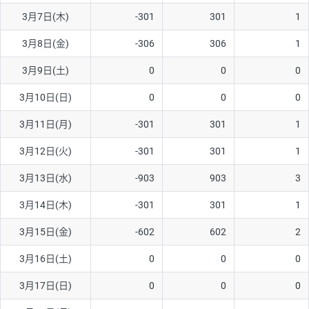
3月7日(木)
-301
301
1
AUD/USD
16円
44,990円
3.5円
3月8日(金)
-306
306
1
NZD/USD
41円
36,920円
11.1円
3月9日(土)
0
0
0
EUR/GBP
71円
74,270円
9.5円
EUR/AUD
103円
74,270円
13.8円
3月10日(日)
0
0
0
GBP/AUD
43円
86,230円
4.9円
3月11日(月)
-301
301
1
AUD/NZD
66円
44,990円
14.6円
3月12日(火)
-301
301
1
EUR/CHF
111円
74,270円
14.9円
3月13日(水)
-903
903
3
GBP/CHF
220円
86,230円
25.5円
3月14日(木)
-301
301
1
USD/CHF
160円
65,030円
24.6円
3月15日(金)
-602
602
2
3月16日(土)
0
0
0
※取引証拠金は同日の当社為替レート（ニューヨーククローズ・
MIDレート）に基づいて算出。
3月17日(日)
0
0
0
※ハンガリーフォリント/円と南アフリカランド/円とメキシコペ
ソ/円は10万通貨単位。