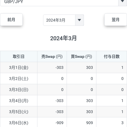
GBP/JPY
170円
86,230円
19.7円
AUD/JPY
106円
44,990円
23.5円
前月
翌月
NZD/JPY
28円
36,920円
7.5円
CAD/JPY
38円
45,810円
8.2円
2024年3月
CHF/JPY
34円
80,440円
4.2円
取引日
売Swap
(円)
買Swap
(円)
付与日数
TRY/JPY
26円
1,400円
185.7円
CZK/JPY
7円
3,060円
22.8円
3月1日(金)
-303
303
1
PLN/JPY
35円
17,280円
20.2円
3月2日(土)
0
0
0
HUF/JPY
16円
2,090円
76.5円
3月3日(日)
0
0
0
ZAR/JPY
130円
39,680円
32.7円
3月4日(月)
-303
303
1
MXN/JPY
140円
37,180円
37.6円
3月5日(火)
-303
303
1
EUR/USD
74円
74,270円
9.9円
3月6日(水)
-909
909
3
GBP/USD
4円
86,230円
0.4円