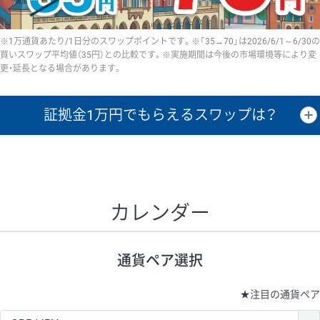
※1万通貨あたり/1日分のスワップポイントです。※「35→70」は2026/6/1～6/30の
買いスワップ平均値（35円）との比較です。※実施期間は今後の市場環境等により変
更・延長となる場合があります。
証拠金1万円で
もらえるスワップは？
証拠金1万円あたりのスワップポイントは、取引の資金効率を示した参
考値です。
CHF/JPY、EUR/USD、GBP/USD、NZD/USD、EUR/GBP、EUR/AUD、
GBP/AUDは売スワップの値です。
カレンダー
1万通貨
証拠金
あたりの
1日の
1万円あたりの
通貨ペア
取引証拠金
スワップ
ポイント
スワップ
ポイント
通貨ペア選択
▲
▼
昇順
降順
昇順
降順
昇順
降順
USD/JPY
154円
65,020円
23.6円
★
注目の通貨ペア
EUR/JPY
75円
74,270円
10円