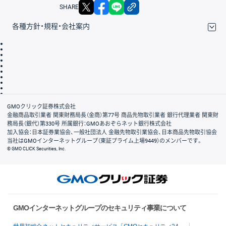
X
facebook
LINE
リンクをコピー
SHARE
各種方針・規程・会社案内
取引規程・約款
サイトマップ
その他のご案内
個人情報保護方針
最良執行方針
サイトのご利用について
ディスクレイマー
信託保全
リスク説明
会社案内
GMOクリック証券株式会社
金融商品取引業者 関東財務局長（金商）第77号 商品先物取引業者 銀行代理業者 関東財
務局長（銀代）第330号 所属銀行：GMOあおぞらネット銀行株式会社
加入協会：日本証券業協会、一般社団法人 金融先物取引業協会、日本商品先物取引協会
当社はGMOインターネットグループ（東証プライム上場9449）のメンバーです。
© GMO CLICK Securities, Inc.
GMOインターネットグループのセキュリティ事業について