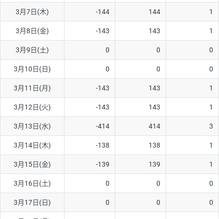
3月7日(木)
-144
144
1
AUD/USD
16円
44,990円
3.5円
3月8日(金)
-143
143
1
NZD/USD
41円
36,920円
11.1円
3月9日(土)
0
0
0
EUR/GBP
71円
74,270円
9.5円
EUR/AUD
103円
74,270円
13.8円
3月10日(日)
0
0
0
GBP/AUD
43円
86,230円
4.9円
3月11日(月)
-143
143
1
AUD/NZD
66円
44,990円
14.6円
3月12日(火)
-143
143
1
EUR/CHF
111円
74,270円
14.9円
3月13日(水)
-414
414
3
GBP/CHF
220円
86,230円
25.5円
3月14日(木)
-138
138
1
USD/CHF
160円
65,030円
24.6円
3月15日(金)
-139
139
1
※2026/6/30の当社のスワップポイントおよび、同日の為替レート
3月16日(土)
0
0
0
に基づいて算出。
※取引証拠金は同日の当社為替レート（ニューヨーククローズ・
3月17日(日)
0
0
0
MIDレート）に基づいて算出。
※ハンガリーフォリント/円と南アフリカランド/円とメキシコペ