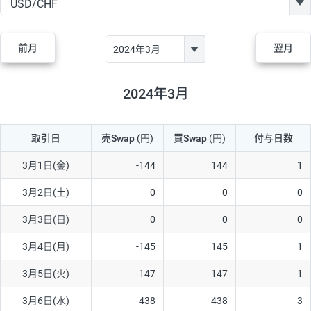
GBP/JPY
170円
86,230円
19.7円
AUD/JPY
106円
44,990円
23.5円
前月
翌月
NZD/JPY
28円
36,920円
7.5円
CAD/JPY
38円
45,810円
8.2円
2024年3月
CHF/JPY
34円
80,440円
4.2円
取引日
売Swap
(円)
買Swap
(円)
付与日数
TRY/JPY
26円
1,400円
185.7円
CZK/JPY
7円
3,060円
22.8円
3月1日(金)
-144
144
1
PLN/JPY
35円
17,280円
20.2円
3月2日(土)
0
0
0
HUF/JPY
16円
2,090円
76.5円
3月3日(日)
0
0
0
ZAR/JPY
130円
39,680円
32.7円
3月4日(月)
-145
145
1
MXN/JPY
140円
37,180円
37.6円
3月5日(火)
-147
147
1
EUR/USD
74円
74,270円
9.9円
3月6日(水)
-438
438
3
GBP/USD
4円
86,230円
0.4円