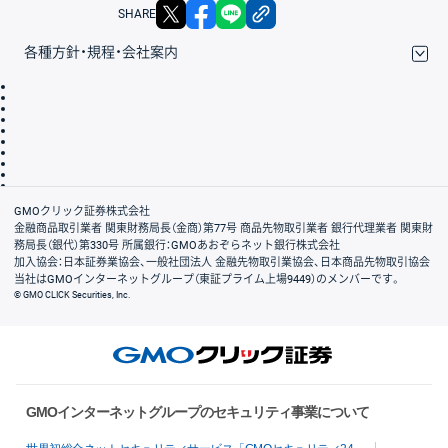
X
facebook
LINE
リンクをコピー
SHARE
各種方針・規程・会社案内
取引規程・約款
サイトマップ
その他のご案内
個人情報保護方針
最良執行方針
サイトのご利用について
ディスクレイマー
信託保全
リスク説明
会社案内
GMOクリック証券株式会社
金融商品取引業者 関東財務局長（金商）第77号 商品先物取引業者 銀行代理業者 関東財
務局長（銀代）第330号 所属銀行：GMOあおぞらネット銀行株式会社
加入協会：日本証券業協会、一般社団法人 金融先物取引業協会、日本商品先物取引協会
当社はGMOインターネットグループ（東証プライム上場9449）のメンバーです。
© GMO CLICK Securities, Inc.
GMOインターネットグループのセキュリティ事業について