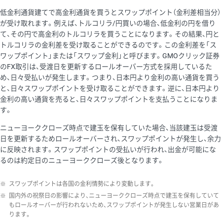
低金利通貨建てで高金利通貨を買うとスワップポイント（金利差相当分）
が受け取れます。例えば、トルコリラ/円買いの場合、低金利の円を借り
て、その円で高金利のトルコリラを買うことになります。その結果、円と
トルコリラの金利差を受け取ることができるのです。この金利差を「ス
ワップポイント」または「スワップ金利」と呼びます。GMOクリック証券
のFX取引は、受渡日を更新するロールオーバー方式を採用しているた
め、日々受払いが発生します。つまり、日本円より金利の高い通貨を買う
と、日々スワップポイントを受け取ることができます。逆に、日本円より
金利の高い通貨を売ると、日々スワップポイントを支払うことになりま
す。
ニューヨーククローズ時点で建玉を保有していた場合、当該建玉は受渡
日を更新するためロールオーバーされ、スワップポイントが発生し、余力
に反映されます。スワップポイントの受払いが行われ、出金が可能にな
るのは約定日のニューヨーククローズ後となります。
※
スワップポイントは各国の金利情勢により変動します。
※
国内外の祝祭日の影響により、ニューヨーククローズ時点で建玉を保有していて
もロールオーバーが行われないため、スワップポイントが発生しない営業日があ
ります。