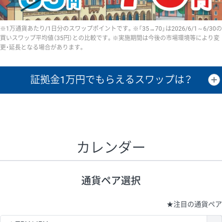
※1万通貨あたり/1日分のスワップポイントです。※「35→70」は2026/6/1～6/30の
買いスワップ平均値（35円）との比較です。※実施期間は今後の市場環境等により変
更・延長となる場合があります。
証拠金1万円で
もらえるスワップは？
証拠金1万円あたりのスワップポイントは、取引の資金効率を示した参
考値です。
CHF/JPY、EUR/USD、GBP/USD、NZD/USD、EUR/GBP、EUR/AUD、
GBP/AUDは売スワップの値です。
カレンダー
1万通貨
証拠金
あたりの
1日の
1万円あたりの
通貨ペア
取引証拠金
スワップ
ポイント
スワップ
ポイント
通貨ペア選択
▲
▼
昇順
降順
昇順
降順
昇順
降順
USD/JPY
154円
65,020円
23.6円
★
注目の通貨ペア
EUR/JPY
75円
74,270円
10円