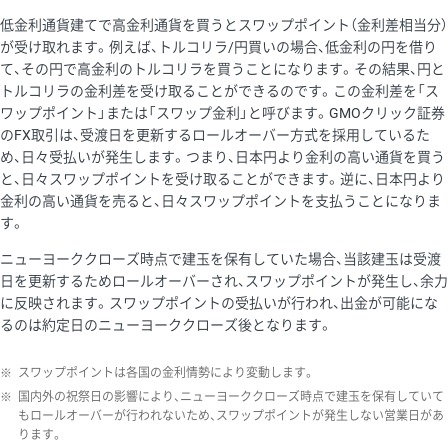
低金利通貨建てで高金利通貨を買うとスワップポイント（金利差相当分）
が受け取れます。例えば、トルコリラ/円買いの場合、低金利の円を借り
て、その円で高金利のトルコリラを買うことになります。その結果、円と
トルコリラの金利差を受け取ることができるのです。この金利差を「ス
ワップポイント」または「スワップ金利」と呼びます。GMOクリック証券
のFX取引は、受渡日を更新するロールオーバー方式を採用しているた
め、日々受払いが発生します。つまり、日本円より金利の高い通貨を買う
と、日々スワップポイントを受け取ることができます。逆に、日本円より
金利の高い通貨を売ると、日々スワップポイントを支払うことになりま
す。
ニューヨーククローズ時点で建玉を保有していた場合、当該建玉は受渡
日を更新するためロールオーバーされ、スワップポイントが発生し、余力
に反映されます。スワップポイントの受払いが行われ、出金が可能にな
るのは約定日のニューヨーククローズ後となります。
※
スワップポイントは各国の金利情勢により変動します。
※
国内外の祝祭日の影響により、ニューヨーククローズ時点で建玉を保有していて
もロールオーバーが行われないため、スワップポイントが発生しない営業日があ
ります。