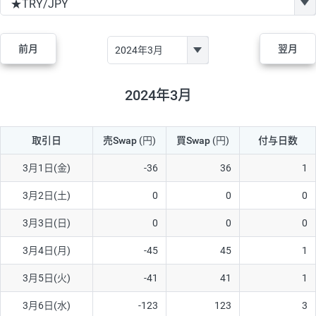
GBP/JPY
170円
86,230円
19.7円
AUD/JPY
106円
44,990円
23.5円
前月
翌月
NZD/JPY
28円
36,920円
7.5円
CAD/JPY
38円
45,810円
8.2円
2024年3月
CHF/JPY
34円
80,440円
4.2円
取引日
売Swap
(円)
買Swap
(円)
付与日数
TRY/JPY
26円
1,400円
185.7円
CZK/JPY
7円
3,060円
22.8円
3月1日(金)
-36
36
1
PLN/JPY
35円
17,280円
20.2円
3月2日(土)
0
0
0
HUF/JPY
16円
2,090円
76.5円
3月3日(日)
0
0
0
ZAR/JPY
130円
39,680円
32.7円
3月4日(月)
-45
45
1
MXN/JPY
140円
37,180円
37.6円
3月5日(火)
-41
41
1
EUR/USD
74円
74,270円
9.9円
3月6日(水)
-123
123
3
GBP/USD
4円
86,230円
0.4円