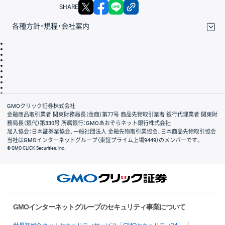
X
facebook
LINE
リンクをコピー
SHARE
各種方針・規程・会社案内
取引規程・約款
サイトマップ
その他のご案内
個人情報保護方針
最良執行方針
サイトのご利用について
ディスクレイマー
信託保全
リスク説明
会社案内
GMOクリック証券株式会社
金融商品取引業者 関東財務局長（金商）第77号 商品先物取引業者 銀行代理業者 関東財
務局長（銀代）第330号 所属銀行：GMOあおぞらネット銀行株式会社
加入協会：日本証券業協会、一般社団法人 金融先物取引業協会、日本商品先物取引協会
当社はGMOインターネットグループ（東証プライム上場9449）のメンバーです。
© GMO CLICK Securities, Inc.
GMOインターネットグループのセキュリティ事業について