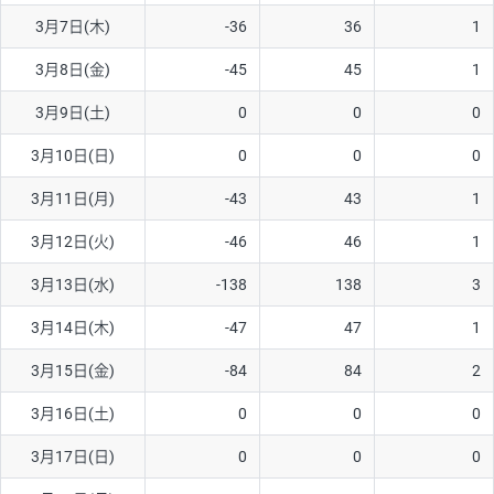
3月7日(木)
-36
36
1
AUD/USD
16円
44,990円
3.5円
3月8日(金)
-45
45
1
NZD/USD
41円
36,920円
11.1円
3月9日(土)
0
0
0
EUR/GBP
71円
74,270円
9.5円
EUR/AUD
103円
74,270円
13.8円
3月10日(日)
0
0
0
GBP/AUD
43円
86,230円
4.9円
3月11日(月)
-43
43
1
AUD/NZD
66円
44,990円
14.6円
3月12日(火)
-46
46
1
EUR/CHF
111円
74,270円
14.9円
3月13日(水)
-138
138
3
GBP/CHF
220円
86,230円
25.5円
3月14日(木)
-47
47
1
USD/CHF
160円
65,030円
24.6円
3月15日(金)
-84
84
2
3月16日(土)
0
0
0
※取引証拠金は同日の当社為替レート（ニューヨーククローズ・
MIDレート）に基づいて算出。
3月17日(日)
0
0
0
※ハンガリーフォリント/円と南アフリカランド/円とメキシコペ
ソ/円は10万通貨単位。