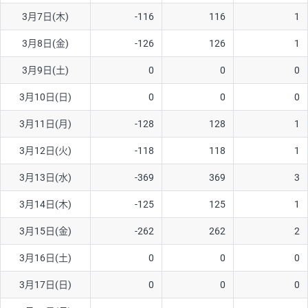
3月7日(木)
-116
116
1
AUD/USD
16円
44,990円
3.5円
3月8日(金)
-126
126
1
NZD/USD
41円
36,920円
11.1円
3月9日(土)
0
0
0
EUR/GBP
71円
74,270円
9.5円
EUR/AUD
103円
74,270円
13.8円
3月10日(日)
0
0
0
GBP/AUD
43円
86,230円
4.9円
3月11日(月)
-128
128
1
AUD/NZD
66円
44,990円
14.6円
3月12日(火)
-118
118
1
EUR/CHF
111円
74,270円
14.9円
3月13日(水)
-369
369
3
GBP/CHF
220円
86,230円
25.5円
3月14日(木)
-125
125
1
USD/CHF
160円
65,030円
24.6円
3月15日(金)
-262
262
2
※2026/6/30の当社のスワップポイントおよび、同日の為替レート
3月16日(土)
0
0
0
に基づいて算出。
※取引証拠金は同日の当社為替レート（ニューヨーククローズ・
3月17日(日)
0
0
0
MIDレート）に基づいて算出。
※ハンガリーフォリント/円と南アフリカランド/円とメキシコペ