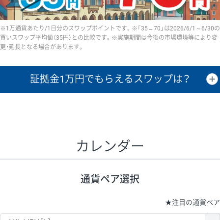
※1万通貨あたり/1日分のスワップポイントです。※「35→70」は2026/6/1～6/30の
買いスワップ平均値（35円）との比較です。※実施期間は今後の市場環境等により変
更・延長となる場合があります。
証拠金1万円で
もらえるスワップは？
証拠金1万円あたりのスワップポイントは、取引の資金効率を示した参
考値です。
CHF/JPY、EUR/USD、GBP/USD、NZD/USD、EUR/GBP、EUR/AUD、
GBP/AUDは売スワップの値です。
カレンダー
1万通貨
証拠金
あたりの
1日の
1万円あたりの
通貨ペア
取引証拠金
スワップ
ポイント
スワップ
ポイント
通貨ペア選択
▲
▼
昇順
降順
昇順
降順
昇順
降順
USD/JPY
154円
65,020円
23.6円
★
注目の通貨ペア
EUR/JPY
75円
74,270円
10円