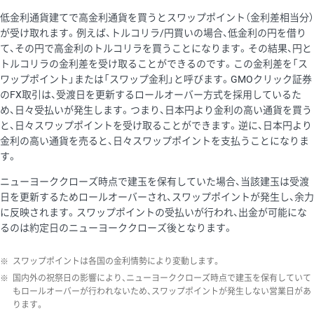
低金利通貨建てで高金利通貨を買うとスワップポイント（金利差相当分）
が受け取れます。例えば、トルコリラ/円買いの場合、低金利の円を借り
て、その円で高金利のトルコリラを買うことになります。その結果、円と
トルコリラの金利差を受け取ることができるのです。この金利差を「ス
ワップポイント」または「スワップ金利」と呼びます。GMOクリック証券
のFX取引は、受渡日を更新するロールオーバー方式を採用しているた
め、日々受払いが発生します。つまり、日本円より金利の高い通貨を買う
と、日々スワップポイントを受け取ることができます。逆に、日本円より
金利の高い通貨を売ると、日々スワップポイントを支払うことになりま
す。
ニューヨーククローズ時点で建玉を保有していた場合、当該建玉は受渡
日を更新するためロールオーバーされ、スワップポイントが発生し、余力
に反映されます。スワップポイントの受払いが行われ、出金が可能にな
るのは約定日のニューヨーククローズ後となります。
※
スワップポイントは各国の金利情勢により変動します。
※
国内外の祝祭日の影響により、ニューヨーククローズ時点で建玉を保有していて
もロールオーバーが行われないため、スワップポイントが発生しない営業日があ
ります。