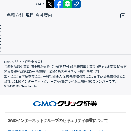
X
facebook
LINE
リンクをコピー
SHARE
各種方針・規程・会社案内
取引規程・約款
サイトマップ
その他のご案内
個人情報保護方針
最良執行方針
サイトのご利用について
ディスクレイマー
信託保全
リスク説明
会社案内
GMOクリック証券株式会社
金融商品取引業者 関東財務局長（金商）第77号 商品先物取引業者 銀行代理業者 関東財
務局長（銀代）第330号 所属銀行：GMOあおぞらネット銀行株式会社
加入協会：日本証券業協会、一般社団法人 金融先物取引業協会、日本商品先物取引協会
当社はGMOインターネットグループ（東証プライム上場9449）のメンバーです。
© GMO CLICK Securities, Inc.
GMOインターネットグループのセキュリティ事業について