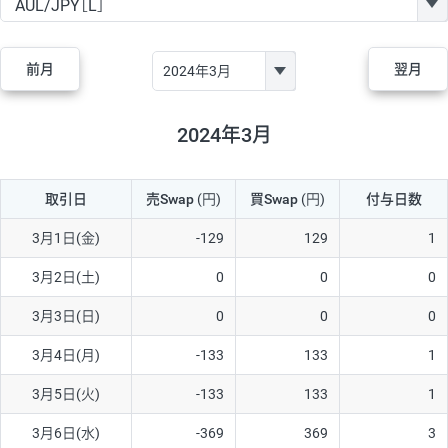
GBP/JPY
170円
86,230円
19.7円
AUD/JPY
106円
44,990円
23.5円
前月
翌月
NZD/JPY
28円
36,920円
7.5円
CAD/JPY
38円
45,810円
8.2円
2024年3月
CHF/JPY
34円
80,440円
4.2円
取引日
売Swap
(円)
買Swap
(円)
付与日数
TRY/JPY
26円
1,400円
185.7円
CZK/JPY
7円
3,060円
22.8円
3月1日(金)
-129
129
1
PLN/JPY
35円
17,280円
20.2円
3月2日(土)
0
0
0
HUF/JPY
16円
2,090円
76.5円
3月3日(日)
0
0
0
ZAR/JPY
130円
39,680円
32.7円
3月4日(月)
-133
133
1
MXN/JPY
140円
37,180円
37.6円
3月5日(火)
-133
133
1
EUR/USD
74円
74,270円
9.9円
3月6日(水)
-369
369
3
GBP/USD
4円
86,230円
0.4円