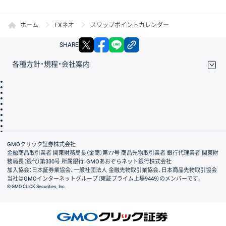
ホーム
FXネオ
スワップポイントカレンダー
X
facebook
LINE
リンクをコピー
SHARE
各種方針・規程・会社案内
取引規程・約款
サイトマップ
その他のご案内
個人情報保護方針
最良執行方針
サイトのご利用について
ディスクレイマー
信託保全
リスク説明
会社案内
GMOクリック証券株式会社
金融商品取引業者 関東財務局長（金商）第77号 商品先物取引業者 銀行代理業者 関東財
務局長（銀代）第330号 所属銀行：GMOあおぞらネット銀行株式会社
加入協会：日本証券業協会、一般社団法人 金融先物取引業協会、日本商品先物取引協会
当社はGMOインターネットグループ（東証プライム上場9449）のメンバーです。
© GMO CLICK Securities, Inc.