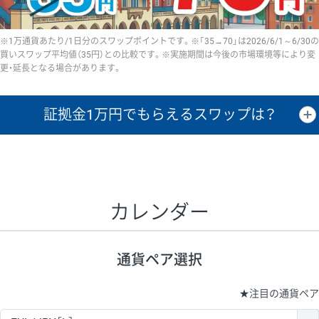
※1万通貨あたり/1日分のスワップポイントです。※「35→70」は2026/6/1～6/30の
買いスワップ平均値（35円）との比較です。※実施期間は今後の市場環境等により変
更・延長となる場合があります。
証拠金1万円で
もらえるスワップは？
証拠金1万円あたりのスワップポイントは、取引の資金効率を示した参
考値です。
CHF/JPY、EUR/USD、GBP/USD、NZD/USD、EUR/GBP、EUR/AUD、
GBP/AUDは売スワップの値です。
カレンダー
1万通貨
証拠金
あたりの
1日の
1万円あたりの
通貨ペア
取引証拠金
スワップ
ポイント
スワップ
ポイント
通貨ペア選択
▲
▼
昇順
降順
昇順
降順
昇順
降順
USD/JPY
154円
65,020円
23.6円
★
注目の通貨ペア
EUR/JPY
75円
74,270円
10円