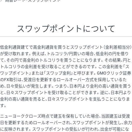
為替レート・スワップポイント
AUD/USD
16円
44,990円
3.5円
NZD/USD
41円
36,920円
11.1円
スワップポイントについて
EUR/GBP
71円
74,270円
9.5円
EUR/AUD
103円
74,270円
13.8円
低金利通貨建てで高金利通貨を買うとスワップポイント（金利差相当分）
GBP/AUD
43円
86,230円
4.9円
が受け取れます。例えば、トルコリラ/円買いの場合、低金利の円を借り
て、その円で高金利のトルコリラを買うことになります。その結果、円と
AUD/NZD
66円
44,990円
14.6円
トルコリラの金利差を受け取ることができるのです。この金利差を「ス
EUR/CHF
111円
74,270円
14.9円
ワップポイント」または「スワップ金利」と呼びます。GMOクリック証券
のFX取引は、受渡日を更新するロールオーバー方式を採用しているた
GBP/CHF
220円
86,230円
25.5円
め、日々受払いが発生します。つまり、日本円より金利の高い通貨を買う
USD/CHF
160円
65,030円
24.6円
と、日々スワップポイントを受け取ることができます。逆に、日本円より
金利の高い通貨を売ると、日々スワップポイントを支払うことになりま
す。
※取引証拠金は同日の当社為替レート（ニューヨーククローズ・
ニューヨーククローズ時点で建玉を保有していた場合、当該建玉は受渡
MIDレート）に基づいて算出。
日を更新するためロールオーバーされ、スワップポイントが発生し、余力
※ハンガリーフォリント/円と南アフリカランド/円とメキシコペ
に反映されます。スワップポイントの受払いが行われ、出金が可能にな
ソ/円は10万通貨単位。