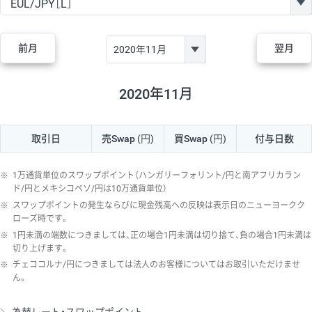
GBP/JPY
170円
86,230円
19.7円
AUD/JPY
106円
44,990円
23.5円
前月
翌月
NZD/JPY
28円
36,920円
7.5円
CAD/JPY
38円
45,810円
8.2円
2020年11月
CHF/JPY
34円
80,440円
4.2円
取引日
売Swap
(円)
買Swap
(円)
付与日数
TRY/JPY
26円
1,400円
185.7円
CZK/JPY
7円
3,060円
22.8円
※
1万通貨単位のスワップポイント（ハンガリーフォリント/円と南アフリカラン
PLN/JPY
35円
17,280円
20.2円
ド/円とメキシコペソ/円は10万通貨単位）
※
スワップポイントの発生ならびに現金残高への反映は表示日のニューヨークク
HUF/JPY
16円
2,090円
76.5円
ローズ時です。
※
1円未満の端数につきましては、正の場合1円未満は切り捨て、負の場合1円未満は
ZAR/JPY
130円
39,680円
32.7円
切り上げます。
MXN/JPY
140円
37,180円
37.6円
※
チェココルナ/円につきましては法人のお客様についてはお取引いただけませ
ん。
EUR/USD
74円
74,270円
9.9円
GBP/USD
4円
86,230円
0.4円