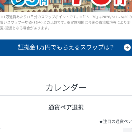
※1万通貨あたり/1日分のスワップポイントです。※「35→70」は2026/6/1～6/30の
買いスワップ平均値（35円）との比較です。※実施期間は今後の市場環境等により変
更・延長となる場合があります。
証拠金1万円で
もらえるスワップは？
証拠金1万円あたりのスワップポイントは、取引の資金効率を示した参
考値です。
CHF/JPY、EUR/USD、GBP/USD、NZD/USD、EUR/GBP、EUR/AUD、
GBP/AUDは売スワップの値です。
カレンダー
1万通貨
証拠金
あたりの
1日の
1万円あたりの
通貨ペア
取引証拠金
スワップ
ポイント
スワップ
ポイント
通貨ペア選択
▲
▼
昇順
降順
昇順
降順
昇順
降順
USD/JPY
154円
65,020円
23.6円
★
注目の通貨ペア
EUR/JPY
75円
74,270円
10円