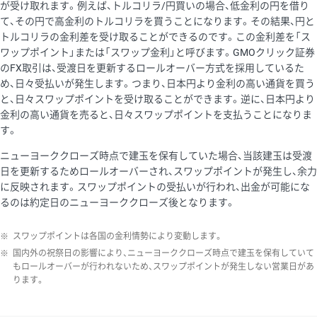
が受け取れます。例えば、トルコリラ/円買いの場合、低金利の円を借り
て、その円で高金利のトルコリラを買うことになります。その結果、円と
トルコリラの金利差を受け取ることができるのです。この金利差を「ス
ワップポイント」または「スワップ金利」と呼びます。GMOクリック証券
のFX取引は、受渡日を更新するロールオーバー方式を採用しているた
め、日々受払いが発生します。つまり、日本円より金利の高い通貨を買う
と、日々スワップポイントを受け取ることができます。逆に、日本円より
金利の高い通貨を売ると、日々スワップポイントを支払うことになりま
す。
ニューヨーククローズ時点で建玉を保有していた場合、当該建玉は受渡
日を更新するためロールオーバーされ、スワップポイントが発生し、余力
に反映されます。スワップポイントの受払いが行われ、出金が可能にな
るのは約定日のニューヨーククローズ後となります。
※
スワップポイントは各国の金利情勢により変動します。
※
国内外の祝祭日の影響により、ニューヨーククローズ時点で建玉を保有していて
もロールオーバーが行われないため、スワップポイントが発生しない営業日があ
ります。