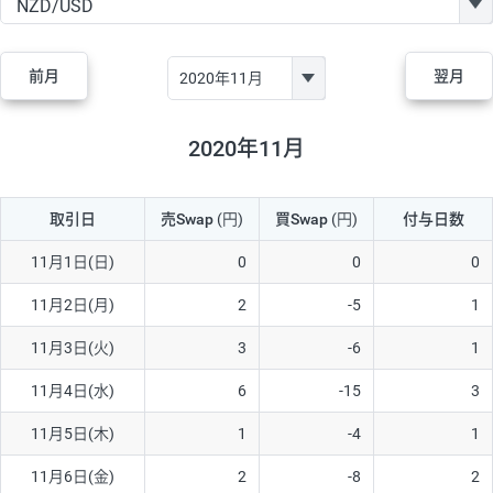
GBP/JPY
170円
86,230円
19.7円
AUD/JPY
106円
44,990円
23.5円
前月
翌月
NZD/JPY
28円
36,920円
7.5円
CAD/JPY
38円
45,810円
8.2円
2020年11月
CHF/JPY
34円
80,440円
4.2円
取引日
売Swap
(円)
買Swap
(円)
付与日数
TRY/JPY
26円
1,400円
185.7円
CZK/JPY
7円
3,060円
22.8円
11月1日(日)
0
0
0
PLN/JPY
35円
17,280円
20.2円
11月2日(月)
2
-5
1
HUF/JPY
16円
2,090円
76.5円
11月3日(火)
3
-6
1
ZAR/JPY
130円
39,680円
32.7円
11月4日(水)
6
-15
3
MXN/JPY
140円
37,180円
37.6円
11月5日(木)
1
-4
1
EUR/USD
74円
74,270円
9.9円
11月6日(金)
2
-8
2
GBP/USD
4円
86,230円
0.4円