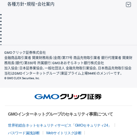
各種方針・規程・会社案内
取引規程・約款
サイトマップ
その他のご案内
個人情報保護方針
最良執行方針
サイトのご利用について
ディスクレイマー
信託保全
リスク説明
会社案内
GMOクリック証券株式会社
金融商品取引業者 関東財務局長（金商）第77号 商品先物取引業者 銀行代理業者 関東財
務局長（銀代）第330号 所属銀行：GMOあおぞらネット銀行株式会社
加入協会：日本証券業協会、一般社団法人 金融先物取引業協会、日本商品先物取引協会
当社はGMOインターネットグループ（東証プライム上場9449）のメンバーです。
© GMO CLICK Securities, Inc.
GMOインターネットグループのセキュリティ事業について
世界初総合ネットセキュリティサービス「GMOセキュリティ24」
パスワード漏洩診断
Webサイトリスク診断