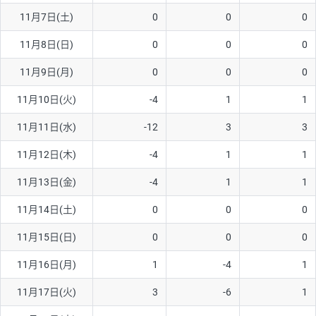
11月7日(土)
0
0
0
AUD/USD
16円
44,990円
3.5円
11月8日(日)
0
0
0
NZD/USD
41円
36,920円
11.1円
11月9日(月)
0
0
0
EUR/GBP
71円
74,270円
9.5円
EUR/AUD
103円
74,270円
13.8円
11月10日(火)
-4
1
1
GBP/AUD
43円
86,230円
4.9円
11月11日(水)
-12
3
3
AUD/NZD
66円
44,990円
14.6円
11月12日(木)
-4
1
1
EUR/CHF
111円
74,270円
14.9円
11月13日(金)
-4
1
1
GBP/CHF
220円
86,230円
25.5円
11月14日(土)
0
0
0
USD/CHF
160円
65,030円
24.6円
11月15日(日)
0
0
0
11月16日(月)
1
-4
1
※取引証拠金は同日の当社為替レート（ニューヨーククローズ・
MIDレート）に基づいて算出。
11月17日(火)
3
-6
1
※ハンガリーフォリント/円と南アフリカランド/円とメキシコペ
ソ/円は10万通貨単位。