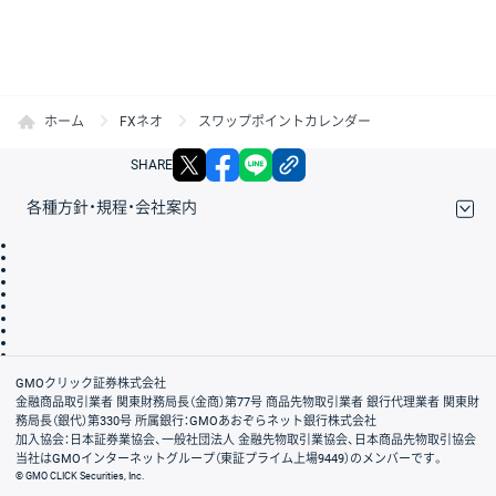
ホーム
FXネオ
スワップポイントカレンダー
X
facebook
LINE
リンクをコピー
SHARE
各種方針・規程・会社案内
取引規程・約款
サイトマップ
その他のご案内
個人情報保護方針
最良執行方針
サイトのご利用について
ディスクレイマー
信託保全
リスク説明
会社案内
GMOクリック証券株式会社
金融商品取引業者 関東財務局長（金商）第77号 商品先物取引業者 銀行代理業者 関東財
務局長（銀代）第330号 所属銀行：GMOあおぞらネット銀行株式会社
加入協会：日本証券業協会、一般社団法人 金融先物取引業協会、日本商品先物取引協会
当社はGMOインターネットグループ（東証プライム上場9449）のメンバーです。
© GMO CLICK Securities, Inc.