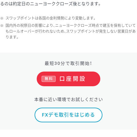
るのは約定日のニューヨーククローズ後となります。
ソ/円は10万通貨単位。
※
スワップポイントは各国の金利情勢により変動します。
※
国内外の祝祭日の影響により、ニューヨーククローズ時点で建玉を保有していて
もロールオーバーが行われないため、スワップポイントが発生しない営業日があ
ります。
最短30分で取引開始！
口座開設
無料
本番に近い環境でお試しください
FXデモ取引をはじめる