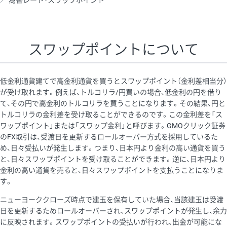
為替レート・スワップポイント
AUD/USD
16円
44,990円
3.5円
NZD/USD
41円
36,920円
11.1円
スワップポイントについて
EUR/GBP
71円
74,270円
9.5円
EUR/AUD
103円
74,270円
13.8円
低金利通貨建てで高金利通貨を買うとスワップポイント（金利差相当分）
GBP/AUD
43円
86,230円
4.9円
が受け取れます。例えば、トルコリラ/円買いの場合、低金利の円を借り
て、その円で高金利のトルコリラを買うことになります。その結果、円と
AUD/NZD
66円
44,990円
14.6円
トルコリラの金利差を受け取ることができるのです。この金利差を「ス
EUR/CHF
111円
74,270円
14.9円
ワップポイント」または「スワップ金利」と呼びます。GMOクリック証券
のFX取引は、受渡日を更新するロールオーバー方式を採用しているた
GBP/CHF
220円
86,230円
25.5円
め、日々受払いが発生します。つまり、日本円より金利の高い通貨を買う
USD/CHF
160円
65,030円
24.6円
と、日々スワップポイントを受け取ることができます。逆に、日本円より
金利の高い通貨を売ると、日々スワップポイントを支払うことになりま
※2026/6/30の当社のスワップポイントおよび、同日の為替レート
す。
に基づいて算出。
ニューヨーククローズ時点で建玉を保有していた場合、当該建玉は受渡
※取引証拠金は同日の当社為替レート（ニューヨーククローズ・
日を更新するためロールオーバーされ、スワップポイントが発生し、余力
MIDレート）に基づいて算出。
に反映されます。スワップポイントの受払いが行われ、出金が可能にな
※ハンガリーフォリント/円と南アフリカランド/円とメキシコペ