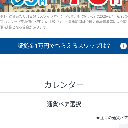
※1万通貨あたり/1日分のスワップポイントです。※「35→70」は2026/6/1～6/30の
買いスワップ平均値（35円）との比較です。※実施期間は今後の市場環境等により変
更・延長となる場合があります。
証拠金1万円で
もらえるスワップは？
証拠金1万円あたりのスワップポイントは、取引の資金効率を示した参
考値です。
CHF/JPY、EUR/USD、GBP/USD、NZD/USD、EUR/GBP、EUR/AUD、
GBP/AUDは売スワップの値です。
カレンダー
1万通貨
証拠金
あたりの
1日の
1万円あたりの
通貨ペア
取引証拠金
スワップ
ポイント
スワップ
ポイント
通貨ペア選択
▲
▼
昇順
降順
昇順
降順
昇順
降順
USD/JPY
154円
65,020円
23.6円
★
注目の通貨ペア
EUR/JPY
75円
74,270円
10円