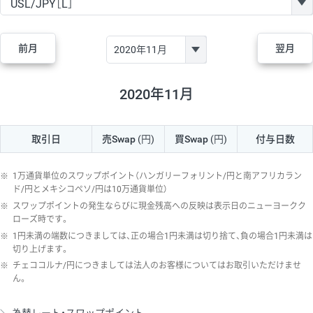
GBP/JPY
170円
86,230円
19.7円
AUD/JPY
106円
44,990円
23.5円
前月
翌月
NZD/JPY
28円
36,920円
7.5円
CAD/JPY
38円
45,810円
8.2円
2020年11月
CHF/JPY
34円
80,440円
4.2円
取引日
売Swap
(円)
買Swap
(円)
付与日数
TRY/JPY
26円
1,400円
185.7円
CZK/JPY
7円
3,060円
22.8円
※
1万通貨単位のスワップポイント（ハンガリーフォリント/円と南アフリカラン
PLN/JPY
35円
17,280円
20.2円
ド/円とメキシコペソ/円は10万通貨単位）
※
スワップポイントの発生ならびに現金残高への反映は表示日のニューヨークク
HUF/JPY
16円
2,090円
76.5円
ローズ時です。
※
1円未満の端数につきましては、正の場合1円未満は切り捨て、負の場合1円未満は
ZAR/JPY
130円
39,680円
32.7円
切り上げます。
MXN/JPY
140円
37,180円
37.6円
※
チェココルナ/円につきましては法人のお客様についてはお取引いただけませ
ん。
EUR/USD
74円
74,270円
9.9円
GBP/USD
4円
86,230円
0.4円