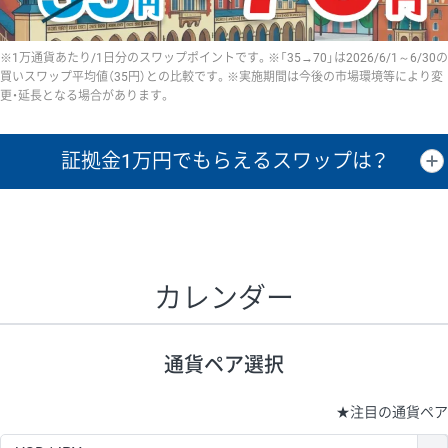
※1万通貨あたり/1日分のスワップポイントです。※「35→70」は2026/6/1～6/30の
買いスワップ平均値（35円）との比較です。※実施期間は今後の市場環境等により変
更・延長となる場合があります。
証拠金1万円で
もらえるスワップは？
証拠金1万円あたりのスワップポイントは、取引の資金効率を示した参
考値です。
CHF/JPY、EUR/USD、GBP/USD、NZD/USD、EUR/GBP、EUR/AUD、
GBP/AUDは売スワップの値です。
カレンダー
1万通貨
証拠金
あたりの
1日の
1万円あたりの
通貨ペア
取引証拠金
スワップ
ポイント
スワップ
ポイント
通貨ペア選択
▲
▼
昇順
降順
昇順
降順
昇順
降順
USD/JPY
154円
65,020円
23.6円
★
注目の通貨ペア
EUR/JPY
75円
74,270円
10円