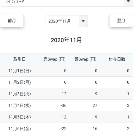
GBP/JPY
170円
86,230円
19.7円
AUD/JPY
106円
44,990円
23.5円
前月
翌月
NZD/JPY
28円
36,920円
7.5円
CAD/JPY
38円
45,810円
8.2円
2020年11月
CHF/JPY
34円
80,440円
4.2円
取引日
売Swap
(円)
買Swap
(円)
付与日数
TRY/JPY
26円
1,400円
185.7円
CZK/JPY
7円
3,060円
22.8円
11月1日(日)
0
0
0
PLN/JPY
35円
17,280円
20.2円
11月2日(月)
0
0
0
HUF/JPY
16円
2,090円
76.5円
11月3日(火)
-12
9
1
ZAR/JPY
130円
39,680円
32.7円
11月4日(水)
-36
27
3
MXN/JPY
140円
37,180円
37.6円
11月5日(木)
-12
9
1
EUR/USD
74円
74,270円
9.9円
11月6日(金)
-22
16
2
GBP/USD
4円
86,230円
0.4円