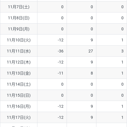
11月7日(土)
0
0
0
AUD/USD
16円
44,990円
3.5円
11月8日(日)
0
0
0
NZD/USD
41円
36,920円
11.1円
11月9日(月)
0
0
0
EUR/GBP
71円
74,270円
9.5円
EUR/AUD
103円
74,270円
13.8円
11月10日(火)
-12
9
1
GBP/AUD
43円
86,230円
4.9円
11月11日(水)
-36
27
3
AUD/NZD
66円
44,990円
14.6円
11月12日(木)
-12
9
1
EUR/CHF
111円
74,270円
14.9円
11月13日(金)
-11
8
1
GBP/CHF
220円
86,230円
25.5円
11月14日(土)
0
0
0
USD/CHF
160円
65,030円
24.6円
11月15日(日)
0
0
0
※2026/6/30の当社のスワップポイントおよび、同日の為替レート
11月16日(月)
-12
9
1
に基づいて算出。
※取引証拠金は同日の当社為替レート（ニューヨーククローズ・
11月17日(火)
-12
9
1
MIDレート）に基づいて算出。
※ハンガリーフォリント/円と南アフリカランド/円とメキシコペ