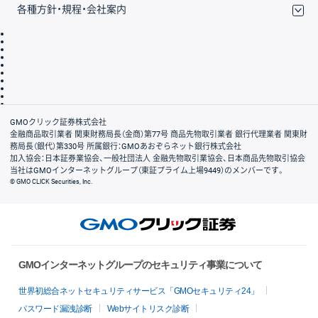
各種方針・規程・会社案内
取引規程・約款
サイトマップ
その他のご案内
個人情報保護方針
最良執行方針
サイトのご利用について
ディスクレイマー
信託保全
リスク説明
会社案内
GMOクリック証券株式会社
金融商品取引業者 関東財務局長（金商）第77号 商品先物取引業者 銀行代理業者 関東財
務局長（銀代）第330号 所属銀行：GMOあおぞらネット銀行株式会社
加入協会：日本証券業協会、一般社団法人 金融先物取引業協会、日本商品先物取引協会
当社はGMOインターネットグループ（東証プライム上場9449）のメンバーです。
© GMO CLICK Securities, Inc.
GMOインターネットグループのセキュリティ事業について
世界初総合ネットセキュリティサービス「GMOセキュリティ24」
パスワード漏洩診断
Webサイトリスク診断