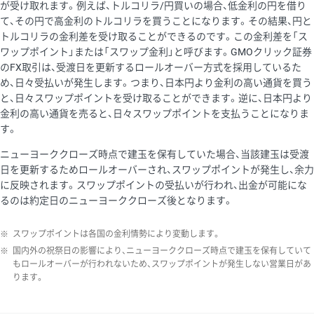
が受け取れます。例えば、トルコリラ/円買いの場合、低金利の円を借り
て、その円で高金利のトルコリラを買うことになります。その結果、円と
トルコリラの金利差を受け取ることができるのです。この金利差を「ス
ワップポイント」または「スワップ金利」と呼びます。GMOクリック証券
のFX取引は、受渡日を更新するロールオーバー方式を採用しているた
め、日々受払いが発生します。つまり、日本円より金利の高い通貨を買う
と、日々スワップポイントを受け取ることができます。逆に、日本円より
金利の高い通貨を売ると、日々スワップポイントを支払うことになりま
す。
ニューヨーククローズ時点で建玉を保有していた場合、当該建玉は受渡
日を更新するためロールオーバーされ、スワップポイントが発生し、余力
に反映されます。スワップポイントの受払いが行われ、出金が可能にな
るのは約定日のニューヨーククローズ後となります。
※
スワップポイントは各国の金利情勢により変動します。
※
国内外の祝祭日の影響により、ニューヨーククローズ時点で建玉を保有していて
もロールオーバーが行われないため、スワップポイントが発生しない営業日があ
ります。