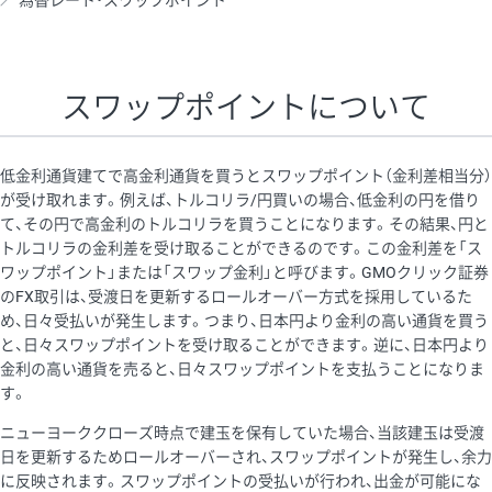
為替レート・スワップポイント
AUD/USD
16円
44,990円
3.5円
NZD/USD
41円
36,920円
11.1円
スワップポイントについて
EUR/GBP
71円
74,270円
9.5円
EUR/AUD
103円
74,270円
13.8円
低金利通貨建てで高金利通貨を買うとスワップポイント（金利差相当分）
GBP/AUD
43円
86,230円
4.9円
が受け取れます。例えば、トルコリラ/円買いの場合、低金利の円を借り
て、その円で高金利のトルコリラを買うことになります。その結果、円と
AUD/NZD
66円
44,990円
14.6円
トルコリラの金利差を受け取ることができるのです。この金利差を「ス
EUR/CHF
111円
74,270円
14.9円
ワップポイント」または「スワップ金利」と呼びます。GMOクリック証券
のFX取引は、受渡日を更新するロールオーバー方式を採用しているた
GBP/CHF
220円
86,230円
25.5円
め、日々受払いが発生します。つまり、日本円より金利の高い通貨を買う
USD/CHF
160円
65,030円
24.6円
と、日々スワップポイントを受け取ることができます。逆に、日本円より
金利の高い通貨を売ると、日々スワップポイントを支払うことになりま
※2026/6/30の当社のスワップポイントおよび、同日の為替レート
す。
に基づいて算出。
ニューヨーククローズ時点で建玉を保有していた場合、当該建玉は受渡
※取引証拠金は同日の当社為替レート（ニューヨーククローズ・
日を更新するためロールオーバーされ、スワップポイントが発生し、余力
MIDレート）に基づいて算出。
に反映されます。スワップポイントの受払いが行われ、出金が可能にな
※ハンガリーフォリント/円と南アフリカランド/円とメキシコペ