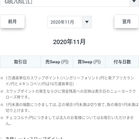
GBP/JPY
170円
86,230円
19.7円
AUD/JPY
106円
44,990円
23.5円
前月
翌月
NZD/JPY
28円
36,920円
7.5円
CAD/JPY
38円
45,810円
8.2円
2020年11月
CHF/JPY
34円
80,440円
4.2円
取引日
売Swap
(円)
買Swap
(円)
付与日数
TRY/JPY
26円
1,400円
185.7円
CZK/JPY
7円
3,060円
22.8円
※
1万通貨単位のスワップポイント（ハンガリーフォリント/円と南アフリカラン
PLN/JPY
35円
17,280円
20.2円
ド/円とメキシコペソ/円は10万通貨単位）
※
スワップポイントの発生ならびに現金残高への反映は表示日のニューヨークク
HUF/JPY
16円
2,090円
76.5円
ローズ時です。
※
1円未満の端数につきましては、正の場合1円未満は切り捨て、負の場合1円未満は
ZAR/JPY
130円
39,680円
32.7円
切り上げます。
MXN/JPY
140円
37,180円
37.6円
※
チェココルナ/円につきましては法人のお客様についてはお取引いただけませ
ん。
EUR/USD
74円
74,270円
9.9円
GBP/USD
4円
86,230円
0.4円