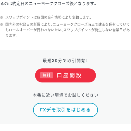
るのは約定日のニューヨーククローズ後となります。
ソ/円は10万通貨単位。
※
スワップポイントは各国の金利情勢により変動します。
※
国内外の祝祭日の影響により、ニューヨーククローズ時点で建玉を保有していて
もロールオーバーが行われないため、スワップポイントが発生しない営業日があ
ります。
最短30分で取引開始！
口座開設
無料
本番に近い環境でお試しください
FXデモ取引をはじめる