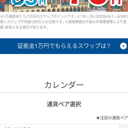
※1万通貨あたり/1日分のスワップポイントです。※「35→70」は2026/6/1～6/30の
買いスワップ平均値（35円）との比較です。※実施期間は今後の市場環境等により変
更・延長となる場合があります。
証拠金1万円で
もらえるスワップは？
証拠金1万円あたりのスワップポイントは、取引の資金効率を示した参
考値です。
CHF/JPY、EUR/USD、GBP/USD、NZD/USD、EUR/GBP、EUR/AUD、
GBP/AUDは売スワップの値です。
カレンダー
1万通貨
証拠金
あたりの
1日の
1万円あたりの
通貨ペア
取引証拠金
スワップ
ポイント
スワップ
ポイント
通貨ペア選択
▲
▼
昇順
降順
昇順
降順
昇順
降順
USD/JPY
154円
65,020円
23.6円
★
注目の通貨ペア
EUR/JPY
75円
74,270円
10円