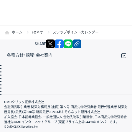
ホーム
FXネオ
スワップポイントカレンダー
X
facebook
LINE
リンクをコピー
SHARE
各種方針・規程・会社案内
取引規程・約款
サイトマップ
その他のご案内
個人情報保護方針
最良執行方針
サイトのご利用について
ディスクレイマー
信託保全
リスク説明
会社案内
GMOクリック証券株式会社
金融商品取引業者 関東財務局長（金商）第77号 商品先物取引業者 銀行代理業者 関東財
務局長（銀代）第330号 所属銀行：GMOあおぞらネット銀行株式会社
加入協会：日本証券業協会、一般社団法人 金融先物取引業協会、日本商品先物取引協会
当社はGMOインターネットグループ（東証プライム上場9449）のメンバーです。
© GMO CLICK Securities, Inc.