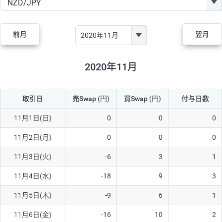
GBP/JPY
170円
86,230円
19.7円
AUD/JPY
106円
44,990円
23.5円
前月
翌月
NZD/JPY
28円
36,920円
7.5円
CAD/JPY
38円
45,810円
8.2円
2020年11月
CHF/JPY
34円
80,440円
4.2円
取引日
売Swap
(円)
買Swap
(円)
付与日数
TRY/JPY
26円
1,400円
185.7円
CZK/JPY
7円
3,060円
22.8円
11月1日(日)
0
0
0
PLN/JPY
35円
17,280円
20.2円
11月2日(月)
0
0
0
HUF/JPY
16円
2,090円
76.5円
11月3日(火)
-6
3
1
ZAR/JPY
130円
39,680円
32.7円
11月4日(水)
-18
9
3
MXN/JPY
140円
37,180円
37.6円
11月5日(木)
-9
6
1
EUR/USD
74円
74,270円
9.9円
11月6日(金)
-16
10
2
GBP/USD
4円
86,230円
0.4円