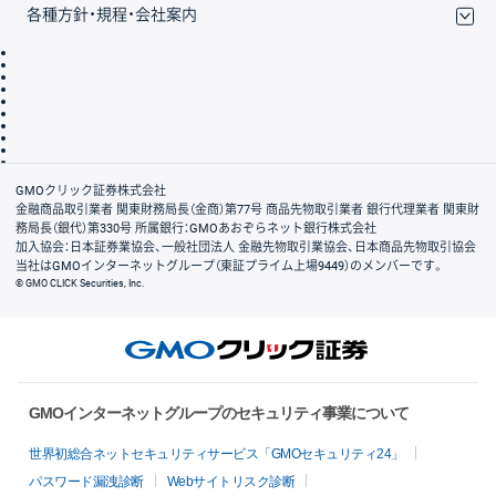
各種方針・規程・会社案内
取引規程・約款
サイトマップ
その他のご案内
個人情報保護方針
最良執行方針
サイトのご利用について
ディスクレイマー
信託保全
リスク説明
会社案内
GMOクリック証券株式会社
金融商品取引業者 関東財務局長（金商）第77号 商品先物取引業者 銀行代理業者 関東財
務局長（銀代）第330号 所属銀行：GMOあおぞらネット銀行株式会社
加入協会：日本証券業協会、一般社団法人 金融先物取引業協会、日本商品先物取引協会
当社はGMOインターネットグループ（東証プライム上場9449）のメンバーです。
© GMO CLICK Securities, Inc.
GMOインターネットグループのセキュリティ事業について
世界初総合ネットセキュリティサービス「GMOセキュリティ24」
パスワード漏洩診断
Webサイトリスク診断