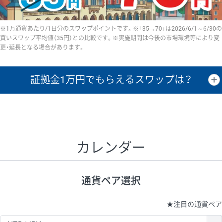
※1万通貨あたり/1日分のスワップポイントです。※「35→70」は2026/6/1～6/30の
買いスワップ平均値（35円）との比較です。※実施期間は今後の市場環境等により変
更・延長となる場合があります。
証拠金1万円で
もらえるスワップは？
証拠金1万円あたりのスワップポイントは、取引の資金効率を示した参
考値です。
CHF/JPY、EUR/USD、GBP/USD、NZD/USD、EUR/GBP、EUR/AUD、
GBP/AUDは売スワップの値です。
カレンダー
1万通貨
証拠金
あたりの
1日の
1万円あたりの
通貨ペア
取引証拠金
スワップ
ポイント
スワップ
ポイント
通貨ペア選択
▲
▼
昇順
降順
昇順
降順
昇順
降順
USD/JPY
154円
65,020円
23.6円
★
注目の通貨ペア
EUR/JPY
75円
74,270円
10円