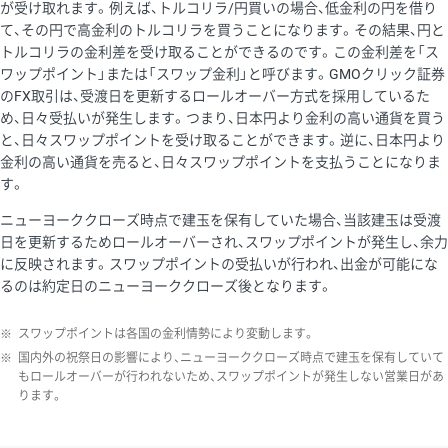
が受け取れます。例えば、トルコリラ/円買いの場合、低金利の円を借り
て、その円で高金利のトルコリラを買うことになります。その結果、円と
トルコリラの金利差を受け取ることができるのです。この金利差を「ス
ワップポイント」または「スワップ金利」と呼びます。GMOクリック証券
のFX取引は、受渡日を更新するロールオーバー方式を採用しているた
め、日々受払いが発生します。つまり、日本円より金利の高い通貨を買う
と、日々スワップポイントを受け取ることができます。逆に、日本円より
金利の高い通貨を売ると、日々スワップポイントを支払うことになりま
す。
ニューヨーククローズ時点で建玉を保有していた場合、当該建玉は受渡
日を更新するためロールオーバーされ、スワップポイントが発生し、余力
に反映されます。スワップポイントの受払いが行われ、出金が可能にな
るのは約定日のニューヨーククローズ後となります。
※
スワップポイントは各国の金利情勢により変動します。
※
国内外の祝祭日の影響により、ニューヨーククローズ時点で建玉を保有していて
もロールオーバーが行われないため、スワップポイントが発生しない営業日があ
ります。