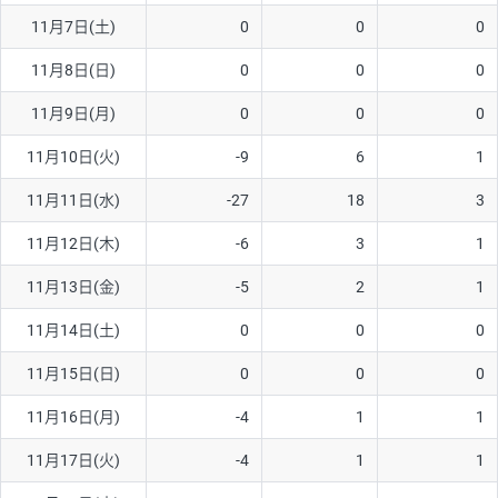
11月7日(土)
0
0
0
AUD/USD
16円
44,990円
3.5円
11月8日(日)
0
0
0
NZD/USD
41円
36,920円
11.1円
11月9日(月)
0
0
0
EUR/GBP
71円
74,270円
9.5円
EUR/AUD
103円
74,270円
13.8円
11月10日(火)
-9
6
1
GBP/AUD
43円
86,230円
4.9円
11月11日(水)
-27
18
3
AUD/NZD
66円
44,990円
14.6円
11月12日(木)
-6
3
1
EUR/CHF
111円
74,270円
14.9円
11月13日(金)
-5
2
1
GBP/CHF
220円
86,230円
25.5円
11月14日(土)
0
0
0
USD/CHF
160円
65,030円
24.6円
11月15日(日)
0
0
0
11月16日(月)
-4
1
1
※取引証拠金は同日の当社為替レート（ニューヨーククローズ・
MIDレート）に基づいて算出。
11月17日(火)
-4
1
1
※ハンガリーフォリント/円と南アフリカランド/円とメキシコペ
ソ/円は10万通貨単位。