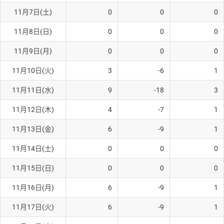
11月7日(土)
0
0
0
AUD/USD
16円
44,990円
3.5円
11月8日(日)
0
0
0
NZD/USD
41円
36,920円
11.1円
11月9日(月)
0
0
0
EUR/GBP
71円
74,270円
9.5円
EUR/AUD
103円
74,270円
13.8円
11月10日(火)
3
-6
1
GBP/AUD
43円
86,230円
4.9円
11月11日(水)
9
-18
3
AUD/NZD
66円
44,990円
14.6円
11月12日(木)
4
-7
1
EUR/CHF
111円
74,270円
14.9円
11月13日(金)
6
-9
1
GBP/CHF
220円
86,230円
25.5円
11月14日(土)
0
0
0
USD/CHF
160円
65,030円
24.6円
11月15日(日)
0
0
0
※2026/6/30の当社のスワップポイントおよび、同日の為替レート
11月16日(月)
6
-9
1
に基づいて算出。
※取引証拠金は同日の当社為替レート（ニューヨーククローズ・
11月17日(火)
6
-9
1
MIDレート）に基づいて算出。
※ハンガリーフォリント/円と南アフリカランド/円とメキシコペ