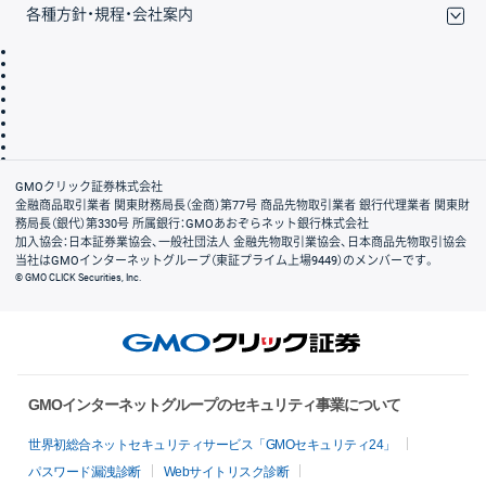
各種方針・規程・会社案内
取引規程・約款
サイトマップ
その他のご案内
個人情報保護方針
最良執行方針
サイトのご利用について
ディスクレイマー
信託保全
リスク説明
会社案内
GMOクリック証券株式会社
金融商品取引業者 関東財務局長（金商）第77号 商品先物取引業者 銀行代理業者 関東財
務局長（銀代）第330号 所属銀行：GMOあおぞらネット銀行株式会社
加入協会：日本証券業協会、一般社団法人 金融先物取引業協会、日本商品先物取引協会
当社はGMOインターネットグループ（東証プライム上場9449）のメンバーです。
© GMO CLICK Securities, Inc.
GMOインターネットグループのセキュリティ事業について
世界初総合ネットセキュリティサービス「GMOセキュリティ24」
パスワード漏洩診断
Webサイトリスク診断