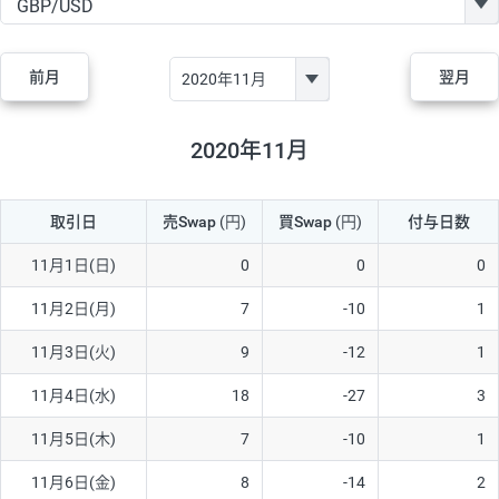
GBP/JPY
170円
86,230円
19.7円
AUD/JPY
106円
44,990円
23.5円
前月
翌月
NZD/JPY
28円
36,920円
7.5円
CAD/JPY
38円
45,810円
8.2円
2020年11月
CHF/JPY
34円
80,440円
4.2円
取引日
売Swap
(円)
買Swap
(円)
付与日数
TRY/JPY
26円
1,400円
185.7円
CZK/JPY
7円
3,060円
22.8円
11月1日(日)
0
0
0
PLN/JPY
35円
17,280円
20.2円
11月2日(月)
7
-10
1
HUF/JPY
16円
2,090円
76.5円
11月3日(火)
9
-12
1
ZAR/JPY
130円
39,680円
32.7円
11月4日(水)
18
-27
3
MXN/JPY
140円
37,180円
37.6円
11月5日(木)
7
-10
1
EUR/USD
74円
74,270円
9.9円
11月6日(金)
8
-14
2
GBP/USD
4円
86,230円
0.4円