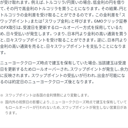
が受け取れます。例えば、トルコリラ/円買いの場合、低金利の円を借り
て、その円で高金利のトルコリラを買うことになります。その結果、円と
トルコリラの金利差を受け取ることができるのです。この金利差を「ス
ワップポイント」または「スワップ金利」と呼びます。GMOクリック証券
のFX取引は、受渡日を更新するロールオーバー方式を採用しているた
め、日々受払いが発生します。つまり、日本円より金利の高い通貨を買う
と、日々スワップポイントを受け取ることができます。逆に、日本円より
金利の高い通貨を売ると、日々スワップポイントを支払うことになりま
す。
ニューヨーククローズ時点で建玉を保有していた場合、当該建玉は受渡
日を更新するためロールオーバーされ、スワップポイントが発生し、余力
に反映されます。スワップポイントの受払いが行われ、出金が可能にな
るのは約定日のニューヨーククローズ後となります。
※
スワップポイントは各国の金利情勢により変動します。
※
国内外の祝祭日の影響により、ニューヨーククローズ時点で建玉を保有していて
もロールオーバーが行われないため、スワップポイントが発生しない営業日があ
ります。