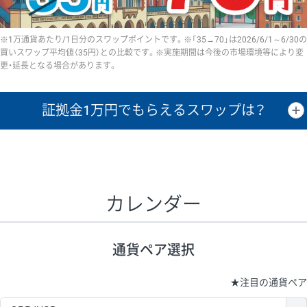
※1万通貨あたり/1日分のスワップポイントです。※「35→70」は2026/6/1～6/30の
買いスワップ平均値（35円）との比較です。※実施期間は今後の市場環境等により変
更・延長となる場合があります。
証拠金1万円で
もらえるスワップは？
証拠金1万円あたりのスワップポイントは、取引の資金効率を示した参
考値です。
CHF/JPY、EUR/USD、GBP/USD、NZD/USD、EUR/GBP、EUR/AUD、
GBP/AUDは売スワップの値です。
カレンダー
1万通貨
証拠金
あたりの
1日の
1万円あたりの
通貨ペア
取引証拠金
スワップ
ポイント
スワップ
ポイント
通貨ペア選択
▲
▼
昇順
降順
昇順
降順
昇順
降順
USD/JPY
154円
65,020円
23.6円
★
注目の通貨ペア
EUR/JPY
75円
74,270円
10円