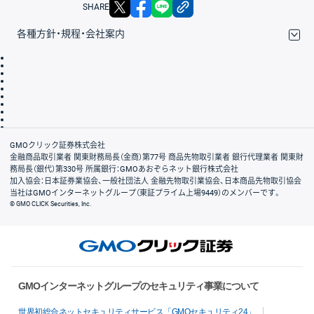
X
facebook
LINE
リンクをコピー
SHARE
各種方針・規程・会社案内
取引規程・約款
サイトマップ
その他のご案内
個人情報保護方針
最良執行方針
サイトのご利用について
ディスクレイマー
信託保全
リスク説明
会社案内
GMOクリック証券株式会社
金融商品取引業者 関東財務局長（金商）第77号 商品先物取引業者 銀行代理業者 関東財
務局長（銀代）第330号 所属銀行：GMOあおぞらネット銀行株式会社
加入協会：日本証券業協会、一般社団法人 金融先物取引業協会、日本商品先物取引協会
当社はGMOインターネットグループ（東証プライム上場9449）のメンバーです。
© GMO CLICK Securities, Inc.
GMOインターネットグループのセキュリティ事業について
世界初総合ネットセキュリティサービス「GMOセキュリティ24」