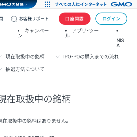
問
お客様
サポート
口座開設
ログイン
キャンペー
アプリ・ツー
ン
ル
NIS
A
現在取扱中の銘柄
IPO・POの購入までの流れ
抽選方法について
現在取扱中の銘柄
現在取扱中の銘柄はありません。