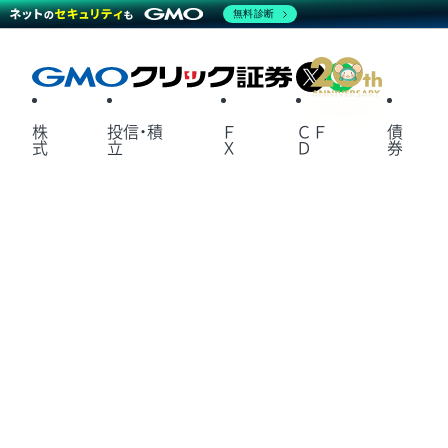
無料診断
X
LINE
株
投信・積
Ｆ
ＣＦ
債
式
立
Ｘ
Ｄ
券