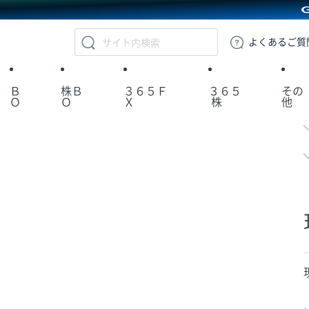
GMOクリック証券
よくある
ご質
Ｂ
株Ｂ
３６５Ｆ
３６５
その
Ｏ
Ｏ
Ｘ
株
他