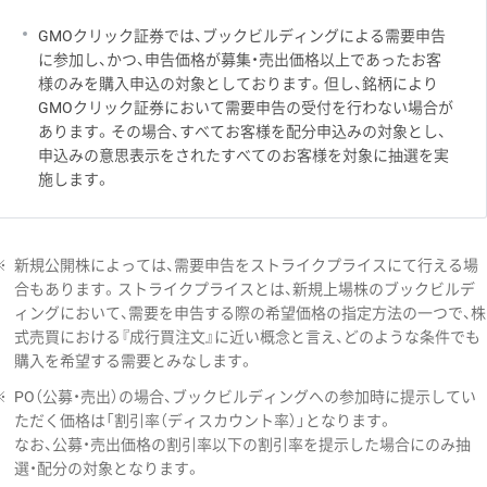
GMOクリック証券では、ブックビルディングによる需要申告
に参加し、かつ、申告価格が募集・売出価格以上であったお客
様のみを購入申込の対象としております。但し、銘柄により
GMOクリック証券において需要申告の受付を行わない場合が
あります。その場合、すべてお客様を配分申込みの対象とし、
申込みの意思表示をされたすべてのお客様を対象に抽選を実
施します。
※
新規公開株によっては、需要申告をストライクプライスにて行える場
合もあります。ストライクプライスとは、新規上場株のブックビルデ
ィングにおいて、需要を申告する際の希望価格の指定方法の一つで、株
式売買における『成行買注文』に近い概念と言え、どのような条件でも
購入を希望する需要とみなします。
※
PO（公募・売出）の場合、ブックビルディングへの参加時に提示してい
ただく価格は「割引率（ディスカウント率）」となります。
なお、公募・売出価格の割引率以下の割引率を提示した場合にのみ抽
選・配分の対象となります。