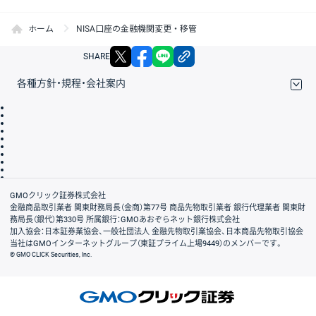
ホーム
NISA口座の金融機関変更・移管
X
facebook
LINE
リンクをコピー
SHARE
各種方針・規程・会社案内
取引規程・約款
サイトマップ
その他のご案内
個人情報保護方針
最良執行方針
サイトのご利用について
ディスクレイマー
信託保全
リスク説明
会社案内
GMOクリック証券株式会社
金融商品取引業者 関東財務局長（金商）第77号 商品先物取引業者 銀行代理業者 関東財
務局長（銀代）第330号 所属銀行：GMOあおぞらネット銀行株式会社
加入協会：日本証券業協会、一般社団法人 金融先物取引業協会、日本商品先物取引協会
当社はGMOインターネットグループ（東証プライム上場9449）のメンバーです。
© GMO CLICK Securities, Inc.