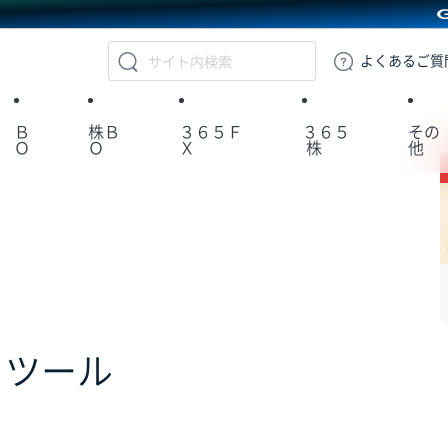
GMOクリック証券
よくある
ご質
Ｂ
株Ｂ
３６５Ｆ
３６５
その
Ｏ
Ｏ
Ｘ
株
他
・ツール