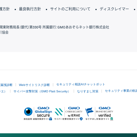
護方針
最良執行方針
サイトのご利用について
ディスクレイマー
関東財務局長（銀代）第330号 所属銀行：GMOあおぞらネット銀行株式会社
引協会
GMOクリック証券
セキュリティ相談AIチャットボット
ド漏洩診断
Webサイトリスク診断
セキュリティ事業の軌
ラエ）
サイバー攻撃対策（GMO Flatt Security）
なりすまし対策