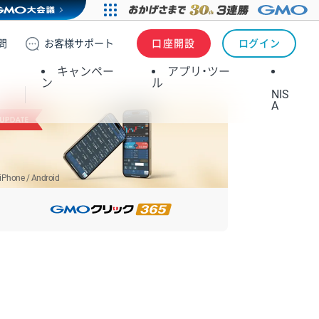
問
お客様
サポート
口座開設
ログイン
キャンペー
アプリ・ツー
ン
ル
NIS
A
iPhone / Android