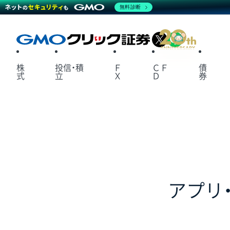
無料診断
X
LINE
株
投信・積
Ｆ
ＣＦ
債
式
立
Ｘ
Ｄ
券
アプリ