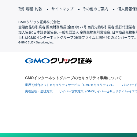
取引規程・約款
サイトマップ
その他のご案内
個人情報保
GMOクリック証券株式会社
金融商品取引業者 関東財務局長（金商）第77号 商品先物取引業者 銀行代理業者 
加入協会：日本証券業協会、一般社団法人 金融先物取引業協会、日本商品先物取
当社はGMOインターネットグループ（東証プライム上場9449）のメンバーです。
© GMO CLICK Securities, Inc.
GMOインターネットグループのセキュリティ事業について
世界初総合ネットセキュリティサービス「GMOセキュリティ24」
パスワー
実在証明・盗聴対策
サイバー攻撃対策（GMOサイバーセキュリティ byイエ