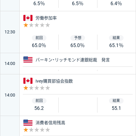
6.5％
6.5％
6.4％
カナダ
労働参加率
重要度 1
12:30
65.0％
65.0％
65.1％
アメリカ
バーキン・リッチモンド連銀総裁 発言
14:00
カナダ
Ivey購買部協会指数
重要度 1
14:00
56.2
55.1
アメリカ
消費者信用残高
重要度 1