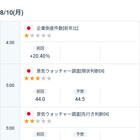
8/10(月)
日本
企業倒産件数[前年比]
重要度 1
4:30
+20.40％
日本
景気ウォッチャー調査[現状判断DI]
重要度 3
5:00
44.0
44.5
日本
景気ウォッチャー調査[先行き判断DI]
重要度 2
5:00