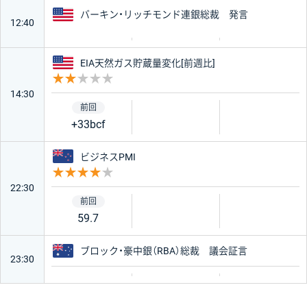
アメリカ
バーキン・リッチモンド連銀総裁 発言
12:40
アメリカ
EIA天然ガス貯蔵量変化[前週比]
重要度 2
14:30
+33bcf
ニュージーランド
ビジネスPMI
重要度 4
22:30
59.7
オーストラリア
ブロック・豪中銀（RBA）総裁 議会証言
23:30