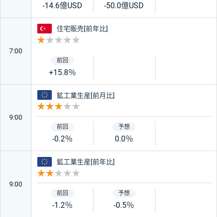
-14.6億USD
-50.0億USD
トルコ
住宅販売[前年比]
重要度 1
7:00
+15.8％
ユーロ
鉱工業生産[前月比]
重要度 3
9:00
-0.2％
0.0％
ユーロ
鉱工業生産[前年比]
重要度 2
9:00
-1.2％
-0.5％