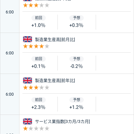
重要度 3
6:00
+1.0％
+0.3％
イギリス
製造業生産高[前月比]
重要度 4
6:00
+0.1％
-0.2％
イギリス
製造業生産高[前年比]
重要度 3
6:00
+2.3％
+1.2％
イギリス
サービス業指数[3カ月/3カ月]
重要度 1