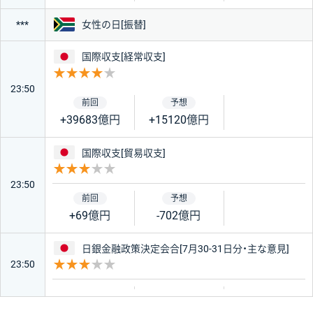
南アフリカ
女性の日[振替]
***
日本
国際収支[経常収支]
重要度 4
23:50
+39683億円
+15120億円
日本
国際収支[貿易収支]
重要度 3
23:50
+69億円
-702億円
日本
日銀金融政策決定会合[7月30-31日分・主な意見]
23:50
重要度 3