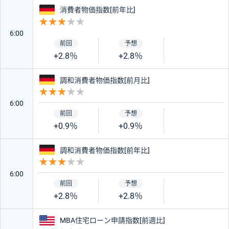
ドイツ
消費者物価指数[前年比]
重要度 3
6:00
+2.8％
+2.8％
ドイツ
調和消費者物価指数[前月比]
重要度 3
6:00
+0.9％
+0.9％
ドイツ
調和消費者物価指数[前年比]
重要度 3
6:00
+2.8％
+2.8％
アメリカ
MBA住宅ローン申請指数[前週比]