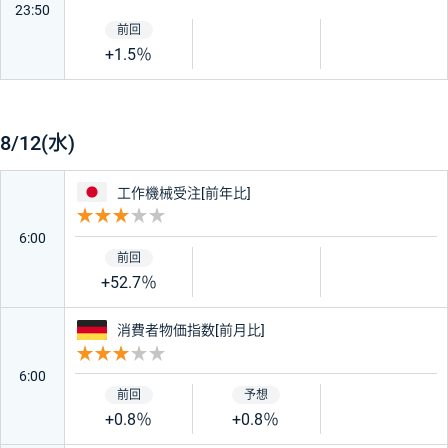
23:50
+1.5％
8/12(水)
日本
工作機械受注[前年比]
重要度 3
6:00
+52.7％
ドイツ
消費者物価指数[前月比]
重要度 3
6:00
+0.8％
+0.8％