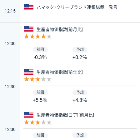
アメリカ
ハマック・クリーブランド連銀総裁 発言
12:15
アメリカ
生産者物価指数[前月比]
重要度 4
12:30
-0.3％
+0.2％
アメリカ
生産者物価指数[前年比]
重要度 3
12:30
+5.5％
+4.8％
アメリカ
生産者物価指数[コア][前月比]
重要度 3
12:30