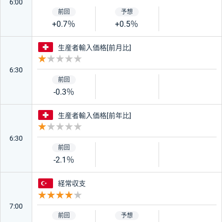
6:00
+0.7％
+0.5％
スイス
生産者輸入価格[前月比]
重要度 1
6:30
-0.3％
スイス
生産者輸入価格[前年比]
重要度 1
6:30
-2.1％
トルコ
経常収支
重要度 4
7:00