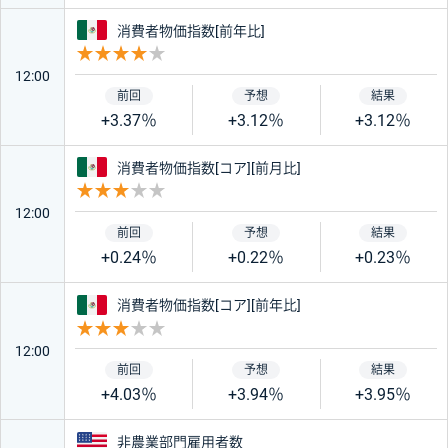
メキシコ
消費者物価指数[前年比]
重要度 4
12:00
+3.37％
+3.12％
+3.12％
メキシコ
消費者物価指数[コア][前月比]
重要度 3
12:00
+0.24％
+0.22％
+0.23％
メキシコ
消費者物価指数[コア][前年比]
重要度 3
12:00
+4.03％
+3.94％
+3.95％
アメリカ
非農業部門雇用者数