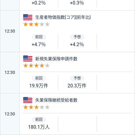
+0.2％
+0.3％
アメリカ
生産者物価指数[コア][前年比]
重要度 3
12:30
+4.7％
+4.2％
アメリカ
新規失業保険申請件数
重要度 4
12:30
19.9万件
20.3万件
アメリカ
失業保険継続受給者数
重要度 3
12:30
180.1万人