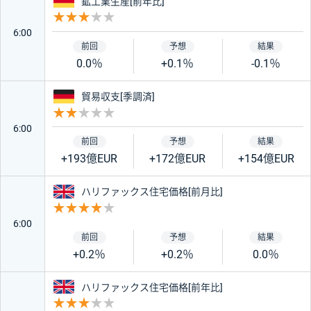
ドイツ
鉱工業生産[前年比]
重要度 3
絞り込み条件をリセット
6:00
0.0％
+0.1％
-0.1％
ドイツ
貿易収支[季調済]
重要度 2
6:00
+193億EUR
+172億EUR
+154億EUR
イギリス
ハリファックス住宅価格[前月比]
重要度 4
6:00
+0.2％
+0.2％
0.0％
イギリス
ハリファックス住宅価格[前年比]
重要度 3