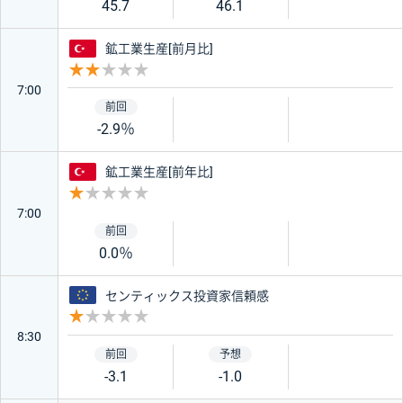
45.7
46.1
トルコ
鉱工業生産[前月比]
重要度 2
7:00
-2.9％
トルコ
鉱工業生産[前年比]
重要度 1
7:00
0.0％
ユーロ
センティックス投資家信頼感
重要度 1
8:30
-3.1
-1.0