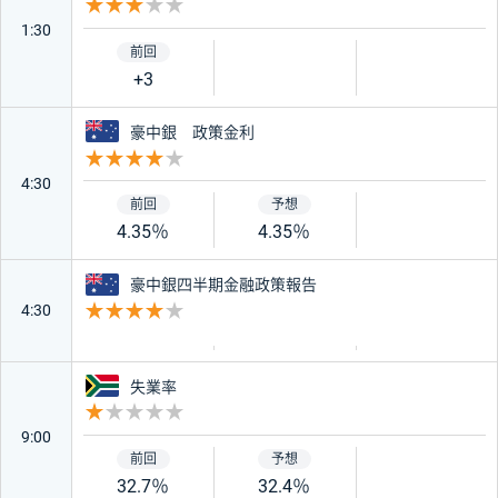
重要度 3
1:30
+3
オーストラリア
豪中銀 政策金利
重要度 4
4:30
4.35％
4.35％
オーストラリア
豪中銀四半期金融政策報告
4:30
重要度 4
南アフリカ
失業率
重要度 1
9:00
32.7％
32.4％