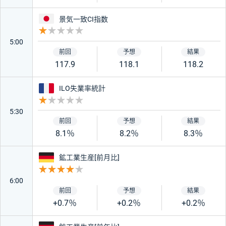
日本
景気一致CI指数
オーストラリア
中国
重要度 1
5:00
ニュージーランド
カナダ
117.9
118.1
118.2
フランス
ILO失業率統計
スイス
南アフリカ
重要度 1
5:30
香港
インド
8.1％
8.2％
8.3％
ドイツ
鉱工業生産[前月比]
トルコ
メキシコ
重要度 4
6:00
チェコ
ポーランド
+0.7％
+0.2％
+0.2％
ハンガリー