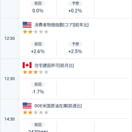
0.0％
+0.2％
アメリカ
消費者物価指数[コア][前年比]
重要度 2
12:30
+2.6％
+2.5％
カナダ
住宅建設許可[前月比]
重要度 3
12:30
-1.7％
アメリカ
DOE米国原油在庫[前週比]
重要度 2
14:30