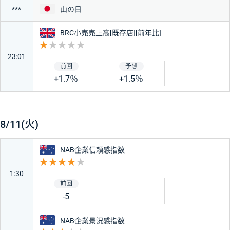
日本
山の日
***
イギリス
BRC小売売上高[既存店][前年比]
重要度 1
23:01
+1.7％
+1.5％
8/11(火)
オーストラリア
NAB企業信頼感指数
重要度 4
1:30
-5
オーストラリア
NAB企業景況感指数