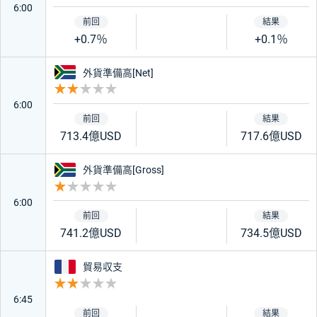
6:00
+0.7％
+0.1％
南アフリカ
外貨準備高[Net]
重要度 2
6:00
713.4億USD
717.6億USD
南アフリカ
外貨準備高[Gross]
重要度 1
6:00
741.2億USD
734.5億USD
フランス
貿易収支
重要度 2
6:45