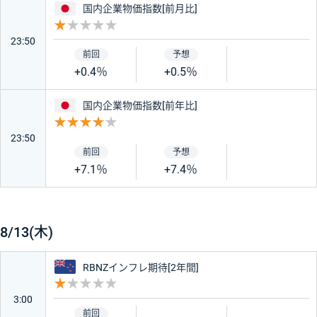
日本
国内企業物価指数[前月比]
重要度 1
23:50
+0.4％
+0.5％
日本
国内企業物価指数[前年比]
重要度 4
23:50
+7.1％
+7.4％
8/13(木)
ニュージーランド
RBNZインフレ期待[2年間]
重要度 1
3:00