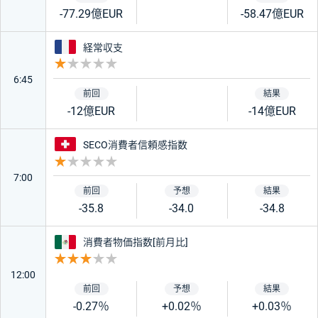
-77.29億EUR
-58.47億EUR
フランス
経常収支
重要度 1
6:45
-12億EUR
-14億EUR
スイス
SECO消費者信頼感指数
重要度 1
7:00
-35.8
-34.0
-34.8
メキシコ
消費者物価指数[前月比]
重要度 3
12:00
-0.27％
+0.02％
+0.03％