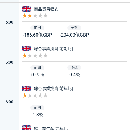
イギリス
商品貿易収支
重要度 2
6:00
-186.60億GBP
-204.00億GBP
イギリス
総合事業投資[前期比]
重要度 1
6:00
+0.9％
-0.4％
イギリス
総合事業投資[前年比]
重要度 1
6:00
-1.3％
イギリス
鉱工業生産[前年比]