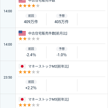
中古住宅販売件数
重要度 4
14:00
409万件
405万件
アメリカ
中古住宅販売件数[前月比]
重要度 2
14:00
-2.4％
-1.0％
日本
マネーストックM2[前年比]
重要度 3
23:50
+2.2％
日本
マネーストックM3[前年比]
重要度 3