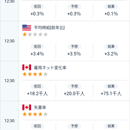
12:30
+0.3％
+0.3％
+0.1％
アメリカ
平均時給[前年比]
重要度 1
12:30
+3.4％
+3.5％
+3.2％
カナダ
雇用ネット変化率
重要度 4
12:30
+18.2千人
+20.0千人
+75.1千人
カナダ
失業率
重要度 4
12:30