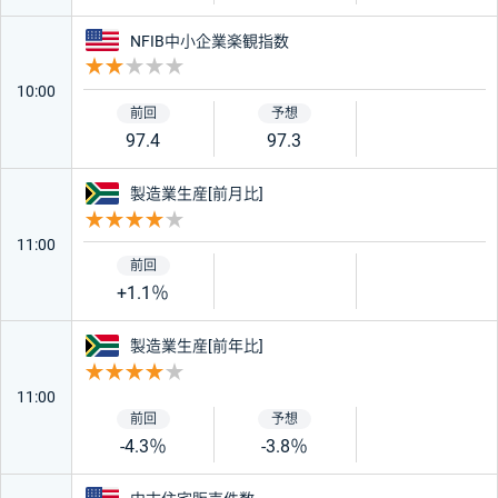
アメリカ
NFIB中小企業楽観指数
重要度 2
10:00
97.4
97.3
南アフリカ
製造業生産[前月比]
重要度 4
11:00
+1.1％
南アフリカ
製造業生産[前年比]
重要度 4
11:00
-4.3％
-3.8％
アメリカ