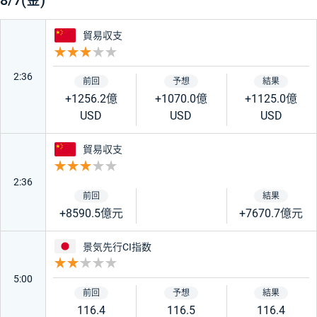
8/7(金)
★★★★★
中国
貿易収支
重要度 3
2:36
★★★
+1256.2億
+1070.0億
+1125.0億
USD
USD
USD
★
中国
貿易収支
重要度 3
国・地域
2:36
+8590.5億元
+7670.7億元
アメリカ
日本
日本
景気先行CI指数
重要度 2
ユーロ
ドイツ
5:00
116.4
116.5
116.4
フランス
イギリス