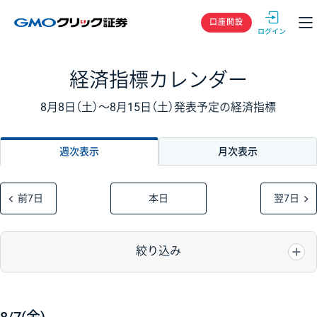
GMOクリック
口座開設
経済指標カレンダー
8月8日（土）〜8月15日（土）発表予定の経済指標
週次表示
月次表示
前7日
本日
翌7日
絞り込み
時刻
経済指標・イベント
重要度
前回
予想
結果
重要度