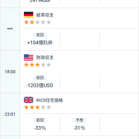
2479kbbl
ドイツ
経常収支
重要度 2
***
+104億EUR
アメリカ
財政収支
重要度 3
18:00
-1203億USD
イギリス
RICS住宅価格
重要度 3
23:01
-33％
-31％