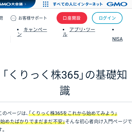
問
お客様
サポート
口座開設
ログイン
キャンペー
アプリ・ツー
ン
ル
NISA
「くりっく株365」の
基礎知
識
このページは、
「くりっく株365をこれから始めてみよう」
「始めたばかりでまだまだ不安」
そんな初心者向け入門ページ
す。