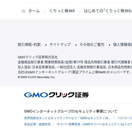
ホーム
くりっく株365
はじめての「くりっく株365
取引規程・約款
サイトマップ
その他のご案内
個人情報保
GMOクリック証券株式会社
金融商品取引業者 関東財務局長（金商）第77号 商品先物取引業者 銀行代理業者 
加入協会：日本証券業協会、一般社団法人 金融先物取引業協会、日本商品先物取
当社はGMOインターネットグループ（東証プライム上場9449）のメンバーです。
© GMO CLICK Securities, Inc.
GMOインターネットグループのセキュリティ事業について
世界初総合ネットセキュリティサービス「GMOセキュリティ24」
パスワー
実在証明・盗聴対策
サイバー攻撃対策（GMOサイバーセキュリティ byイエ