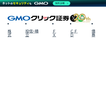
無料診断
X
LINE
株
投信・積
Ｆ
ＣＦ
債
式
立
Ｘ
Ｄ
券