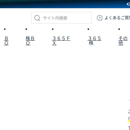
GMOクリック証券
よくある
ご質
Ｂ
株Ｂ
３６５Ｆ
３６５
その
Ｏ
Ｏ
Ｘ
株
他