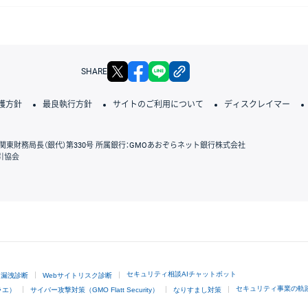
」
X
facebook
LINE
リンクをコピー
SHARE
護方針
最良執行方針
サイトのご利用について
ディスクレイマー
関東財務局長（銀代）第330号 所属銀行：GMOあおぞらネット銀行株式会社
引協会
GMOクリック証券
セキュリティ相談AIチャットボット
ド漏洩診断
Webサイトリスク診断
セキュリティ事業の軌
ラエ）
サイバー攻撃対策（GMO Flatt Security）
なりすまし対策