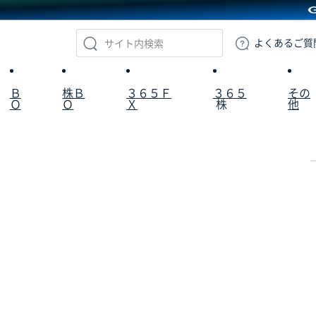
GMOクリック証券
よくある
ご質
Ｂ
株Ｂ
３６５Ｆ
３６５
その
Ｏ
Ｏ
Ｘ
株
他