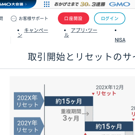
問
お客様
サポート
口座開設
ログイン
キャンペー
アプリ・ツー
ン
ル
NISA
取引開始とリセットの
サ