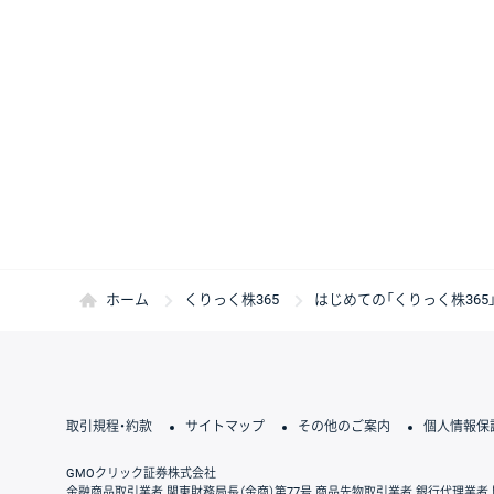
ホーム
くりっく株365
はじめての「くりっく株365
取引規程・約款
サイトマップ
その他のご案内
個人情報保
GMOクリック証券株式会社
金融商品取引業者 関東財務局長（金商）第77号 商品先物取引業者 銀行代理業者 