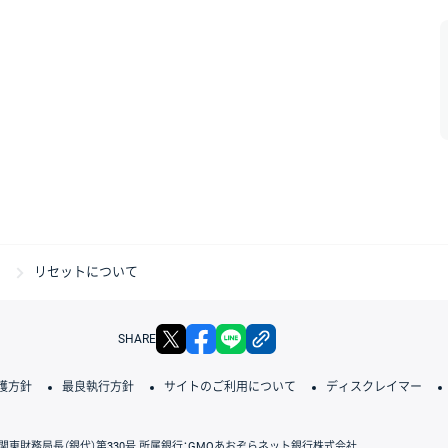
」
リセットについて
X
facebook
LINE
リンクをコピー
SHARE
護方針
最良執行方針
サイトのご利用について
ディスクレイマー
関東財務局長（銀代）第330号 所属銀行：GMOあおぞらネット銀行株式会社