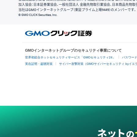
加入協会：日本証券業協会、一般社団法人 金融先物取引業協会、日本商品先物取
当社はGMOインターネットグループ（東証プライム上場9449）のメンバーです。
© GMO CLICK Securities, Inc.
GMOインターネットグループのセキュリティ事業について
世界初総合ネットセキュリティサービス「GMOセキュリティ24」
パスワー
実在証明・盗聴対策
サイバー攻撃対策（GMOサイバーセキュリティ byイエ