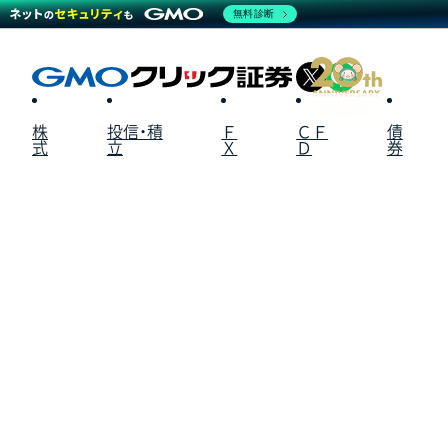
無料診断
X
LINE
株
投信・積
Ｆ
ＣＦ
債
式
立
Ｘ
Ｄ
券