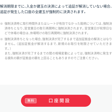
解消期限までに、入金か建玉の決済によって追証が解消していない場合、
追証が発生した口座の全建玉が強制的に決済されます。
※
強制決済時に取引時間外またはレートが有効でなかった銘柄については、強制決
済待ちとなり、翌営業日の取引再開時に強制決済されます。翌営業日が祝祭日な
どで休場の場合は、休場明けの取引再開時に強制決済されます。
※
強制決済待ちとなった場合、強制決済が完了するまで追加証拠金の解消とはなり
ません。（追加証拠金が解消するまで、新規のお取引を制限させていただきま
す。）
また、強制決済が完了するまでの間の相場変動によっては、強制決済時に発生す
る損失の額が証拠金の額を上回ることもありますのでご注意ください。
口座開設
無料