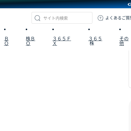
GMOクリック証券
よくある
ご質
Ｂ
株Ｂ
３６５Ｆ
３６５
その
Ｏ
Ｏ
Ｘ
株
他