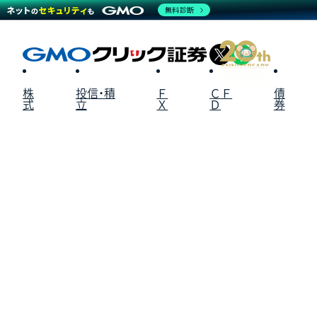
無料診断
X
LINE
株
投信・積
Ｆ
ＣＦ
債
式
立
Ｘ
Ｄ
券