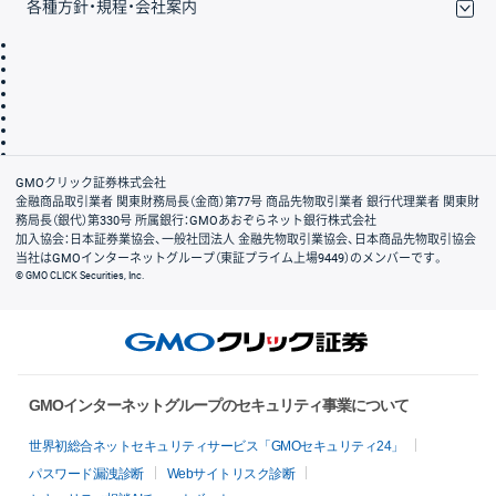
各種方針・規程・会社案内
取引規程・約款
サイトマップ
その他のご案内
個人情報保護方針
最良執行方針
サイトのご利用について
ディスクレイマー
信託保全
リスク説明
会社案内
GMOクリック証券株式会社
金融商品取引業者 関東財務局長（金商）第77号 商品先物取引業者 銀行代理業者 関東財
務局長（銀代）第330号 所属銀行：GMOあおぞらネット銀行株式会社
加入協会：日本証券業協会、一般社団法人 金融先物取引業協会、日本商品先物取引協会
当社はGMOインターネットグループ（東証プライム上場9449）のメンバーです。
© GMO CLICK Securities, Inc.
GMOインターネットグループのセキュリティ事業について
世界初総合ネットセキュリティサービス「GMOセキュリティ24」
パスワード漏洩診断
Webサイトリスク診断