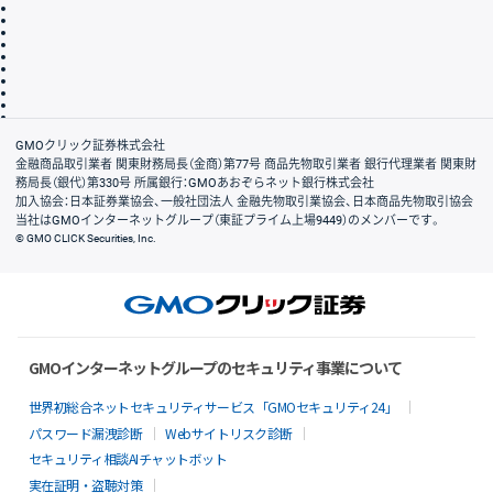
取引規程・約款
サイトマップ
その他のご案内
個人情報保護方針
最良執行方針
サイトのご利用について
ディスクレイマー
信託保全
リスク説明
会社案内
GMOクリック証券株式会社
金融商品取引業者 関東財務局長（金商）第77号 商品先物取引業者 銀行代理業者 関東財
務局長（銀代）第330号 所属銀行：GMOあおぞらネット銀行株式会社
加入協会：日本証券業協会、一般社団法人 金融先物取引業協会、日本商品先物取引協会
当社はGMOインターネットグループ（東証プライム上場9449）のメンバーです。
© GMO CLICK Securities, Inc.
GMOインターネットグループのセキュリティ事業について
世界初総合ネットセキュリティサービス「GMOセキュリティ24」
パスワード漏洩診断
Webサイトリスク診断
セキュリティ相談AIチャットボット
実在証明・盗聴対策