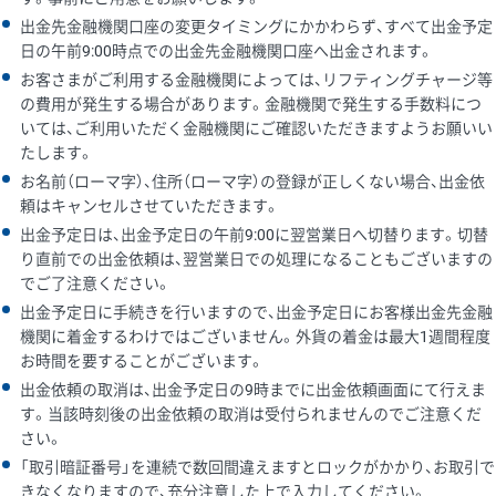
出金先金融機関口座の変更タイミングにかかわらず、すべて出金予定
日の午前9:00時点での出金先金融機関口座へ出金されます。
お客さまがご利用する金融機関によっては、リフティングチャージ等
の費用が発生する場合があります。金融機関で発生する手数料につ
いては、ご利用いただく金融機関にご確認いただきますようお願いい
たします。
お名前（ローマ字）、住所（ローマ字）の登録が正しくない場合、出金依
頼はキャンセルさせていただきます。
出金予定日は、出金予定日の午前9:00に翌営業日へ切替ります。切替
り直前での出金依頼は、翌営業日での処理になることもございますの
でご了注意ください。
出金予定日に手続きを行いますので、出金予定日にお客様出金先金融
機関に着金するわけではございません。外貨の着金は最大1週間程度
お時間を要することがございます。
出金依頼の取消は、出金予定日の9時までに出金依頼画面にて行えま
す。当該時刻後の出金依頼の取消は受付られませんのでご注意くだ
さい。
「取引暗証番号」を連続で数回間違えますとロックがかかり、お取引で
きなくなりますので、充分注意した上で入力してください。