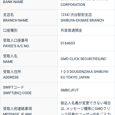
BANK NAME
CORPORATION
支店名
（234）渋谷駅前支店
BRANCH NAME
SHIBUYA-EKIMAE BRANCH
口座種別
外貨普通預金
受取人口座番号
0164603
PAYEE’S A/C NO.
受取人名
GMO CLICK SECURITIES,INC
NAME
受取人住所
1-2-3 DOUGENZAKA SHIBUYA-
ADDRESS
KU TOKYO JAPAN
SWIFTコード
SMBCJPJT
SWIFT(BIC) CODE
振込人名義が変更できない場合
受取人宛連絡事項
は、メッセージ欄等にGMOクリ
MESSAGE. IF ANY
ック証券のユーザーIDをご入力