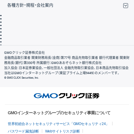
各種方針・規程・会社案内
取引規程・約款
サイトマップ
その他のご案内
個人情報保護方針
最良執行方針
サイトのご利用について
ディスクレイマー
信託保全
リスク説明
会社案内
GMOクリック証券株式会社
金融商品取引業者 関東財務局長（金商）第77号 商品先物取引業者 銀行代理業者 関東財
務局長（銀代）第330号 所属銀行：GMOあおぞらネット銀行株式会社
加入協会：日本証券業協会、一般社団法人 金融先物取引業協会、日本商品先物取引協会
当社はGMOインターネットグループ（東証プライム上場9449）のメンバーです。
© GMO CLICK Securities, Inc.
GMOインターネットグループのセキュリティ事業について
世界初総合ネットセキュリティサービス「GMOセキュリティ24」
パスワード漏洩診断
Webサイトリスク診断