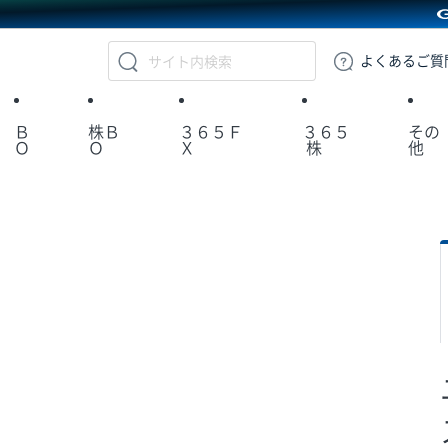
GMOクリック証券
よくある
ご質
Ｂ
株Ｂ
３６５Ｆ
３６５
その
Ｏ
Ｏ
Ｘ
株
他