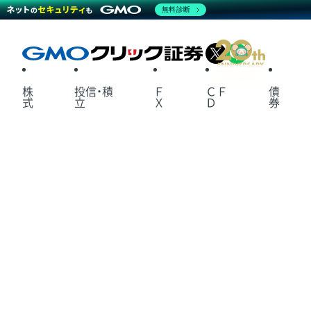
無料診断
X
LINE
株
投信・積
Ｆ
ＣＦ
債
式
立
Ｘ
Ｄ
券