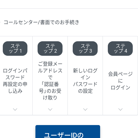
コールセンター/書面でのお手続き
ステ
ステ
ステ
ステ
ップ 1
ップ 2
ップ 3
ップ 4
ご登録メー
ログインパ
ルアドレス
新しいログ
会員ページ
スワード
で
イン
に
再設定の申
「認証番
パスワード
ログイン
し込み
号」のお受
の設定
け取り
ユーザーIDの