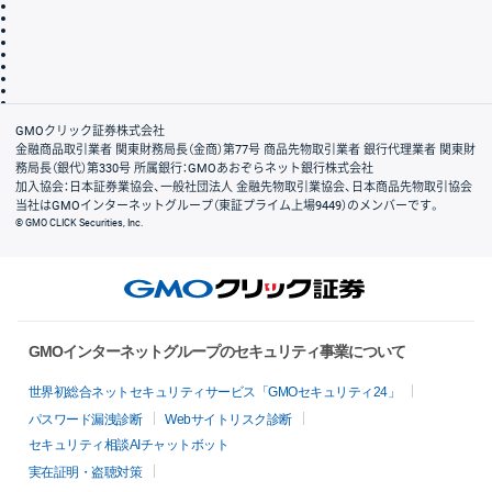
サイトマップ
その他のご案内
個人情報保護方針
最良執行方針
サイトのご利用について
ディスクレイマー
信託保全
リスク説明
会社案内
GMOクリック証券株式会社
金融商品取引業者 関東財務局長（金商）第77号 商品先物取引業者 銀行代理業者 関東財
務局長（銀代）第330号 所属銀行：GMOあおぞらネット銀行株式会社
加入協会：日本証券業協会、一般社団法人 金融先物取引業協会、日本商品先物取引協会
当社はGMOインターネットグループ（東証プライム上場9449）のメンバーです。
© GMO CLICK Securities, Inc.
GMOインターネットグループのセキュリティ事業について
世界初総合ネットセキュリティサービス「GMOセキュリティ24」
パスワード漏洩診断
Webサイトリスク診断
セキュリティ相談AIチャットボット
実在証明・盗聴対策