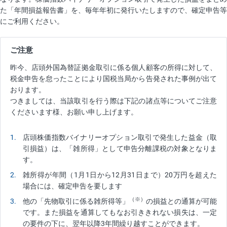
た「年間損益報告書」を、毎年年初に発行いたしますので、確定申告等
にご利用ください。
ご注意
昨今、店頭外国為替証拠金取引に係る個人顧客の所得に対して、
税金申告を怠ったことにより国税当局から告発された事例が出て
おります。
つきましては、当該取引を行う際は下記の諸点等についてご注意
くださいます様、お願い申し上げます。
1
店頭株価指数バイナリーオプション取引で発生した益金（取
引損益）は、「雑所得」として申告分離課税の対象となりま
す。
2
雑所得が年間（1月1日から12月31日まで）20万円を超えた
場合には、確定申告を要します
（※）
3
他の「先物取引に係る雑所得等」
の損益との通算が可能
です。また損益を通算してもなお引ききれない損失は、一定
の要件の下に、翌年以降3年間繰り越すことができます。