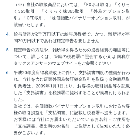
（※）当社の取扱商品においては、「FXネオ取引」「くりっ
く365取引」「くりっく株365取引」「外為オプション取
引」「CFD取引」「株価指数バイナリーオプション取引」が
該当いたします。
4
給与所得が2千万円以下の給与所得者で、かつ、雑所得が年
間20万円以下であれば確定申告を要しません
5
確定申告の方法や、雑所得を得るための必要経費の範囲等に
ついて、詳しくは、管轄の税務署に照会するか又は 国税庁
タックスアンサーのウェブサイトをご参照ください
6
平成20年度所得税法改正に伴い、支払調書制度の整備が行わ
れ、当社を含む店頭外国為替証拠金取引を取扱う金融商品取
引業者は、2009年1月1日より、お客様の取引損益等を記載
した「支払調書」を税務署に提出することが義務付けられま
した。
当社では、株価指数バイナリーオプション取引におけるお客
様の取引損益を「支払調書」に記載し税務署へ提出します。
お客様には当社にお届出いただいているお名前・ご住所を
「支払調書」提出時のお名前・ご住所として告知いただく必
要がございます。