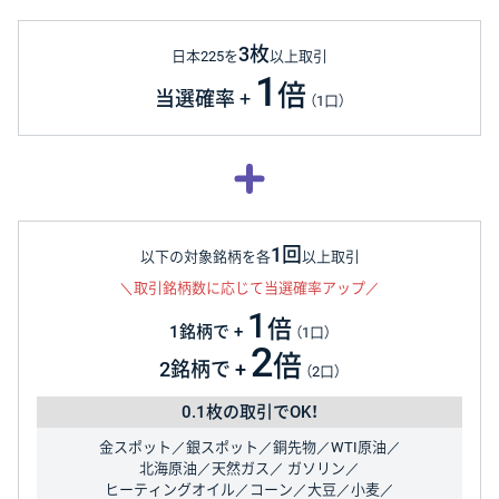
3枚
日本225を
以上取引
1
倍
当選確率
+
（1口）
1回
以下の対象銘柄を各
以上取引
＼取引銘柄数に応じて当選確率アップ／
1
倍
1銘柄で
+
（1口）
2
倍
2銘柄で
+
（2口）
0.1枚の取引でOK！
金スポット／銀スポット／銅先物／WTI原油／
北海原油／天然ガス／
ガソリン／
ヒーティングオイル／コーン／大豆／小麦／