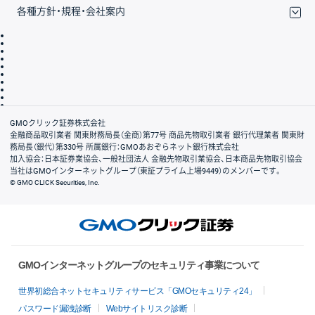
各種方針・規程・会社案内
取引規程・約款
サイトマップ
その他のご案内
個人情報保護方針
最良執行方針
サイトのご利用について
ディスクレイマー
信託保全
リスク説明
会社案内
こちらのボタンより、開設フォームに推移
GMOクリック証券株式会社
し、必要事項をすべてご入力ください。
金融商品取引業者 関東財務局長（金商）第77号 商品先物取引業者 銀行代理業者 関東財
務局長（銀代）第330号 所属銀行：GMOあおぞらネット銀行株式会社
加入協会：日本証券業協会、一般社団法人 金融先物取引業協会、日本商品先物取引協会
当社はGMOインターネットグループ（東証プライム上場9449）のメンバーです。
© GMO CLICK Securities, Inc.
GMOインターネットグループのセキュリティ事業について
世界初総合ネットセキュリティサービス「GMOセキュリティ24」
パスワード漏洩診断
Webサイトリスク診断