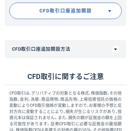
CFD取引口座追加開設
CFD取引口座追加開設方法
当社の口座をすでにお持ちで、CFD取引口座が未開設
CFD取引に関するご注意
の場合は、下記の方法でお申し込みください。
※CFD取引口座は証券取引口座の開設も必須で
CFD取引は、デリバティブの対象となる株式、株価指数、その他
す。
指数、金利、為替、商品現物、商品先物、上場投資信託の価格の
変動によりCFD取引価格が変動しますので、お客様の予想と反
対方向に変動することにより、損失が生じるリスクがあり、投
1.CFDアプリをダウンロード
資元本は保証されません。また、損失の額が証拠金の額を上回
る可能性があります。証券CFD取引に必要な証拠金の最低額
は、株価指数CFDは各建玉の対価の額の10％、その他指数CFD