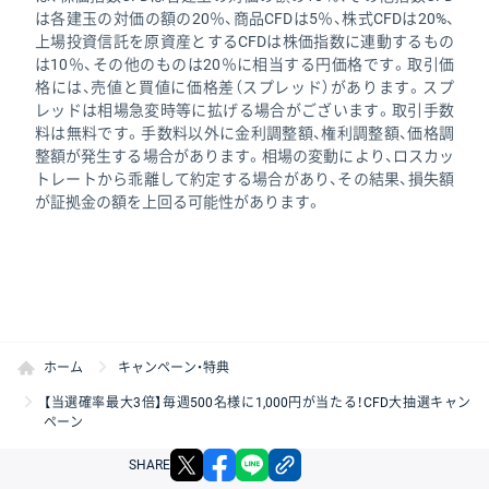
は各建玉の対価の額の20％、商品CFDは5％、株式CFDは20%、
上場投資信託を原資産とするCFDは株価指数に連動するもの
は10％、その他のものは20％に相当する円価格です。取引価
格には、売値と買値に価格差（スプレッド）があります。スプ
レッドは相場急変時等に拡げる場合がございます。取引手数
料は無料です。手数料以外に金利調整額、権利調整額、価格調
整額が発生する場合があります。相場の変動により、ロスカッ
トレートから乖離して約定する場合があり、その結果、損失額
が証拠金の額を上回る可能性があります。
2.アプリホームからCFD取引口座開設申し
込み
ホーム
キャンペーン・特典
【当選確率最大3倍】毎週500名様に1,000円が当たる！CFD大抽選キャン
ペーン
X
facebook
LINE
リンクをコピー
SHARE