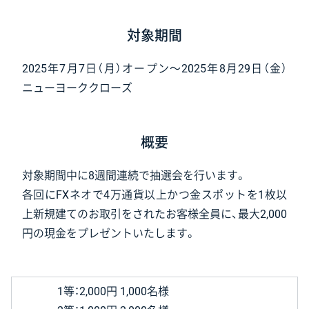
対象期間
2025年7月7日（月）オープン〜2025年8月29日（金）
4.発注する
ニューヨーククローズ
・CFD取引アプリの銘柄一覧から【金スポット】を選
択。
概要
対象期間中に8週間連続で抽選会を行います。
各回にFXネオで4万通貨以上かつ金スポットを1枚以
上新規建てのお取引をされたお客様全員に、最大2,000
円の現金をプレゼントいたします。
1等：2,000円 1,000名様