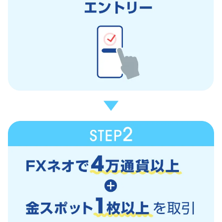
CFD取引口座が未開設のお客様
追加開設
2.取引アプリをインストール
3.CFD取引口座に入金
・取引アプリの【入出金/振替】ボタンから入金。