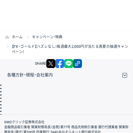
ホーム
キャンペーン・特典
【FX・ゴールド】ハズレなし！毎週最大2,000円が当たる真夏の抽選キャン
ペーン！
X
facebook
LINE
リンクをコピー
SHARE
各種方針・規程・会社案内
取引規程・約款
サイトマップ
その他のご案内
個人情報保護方針
最良執行方針
サイトのご利用について
ディスクレイマー
信託保全
リスク説明
会社案内
GMOクリック証券株式会社
金融商品取引業者 関東財務局長（金商）第77号 商品先物取引業者 銀行代理業者 関東財
務局長（銀代）第330号 所属銀行：GMOあおぞらネット銀行株式会社