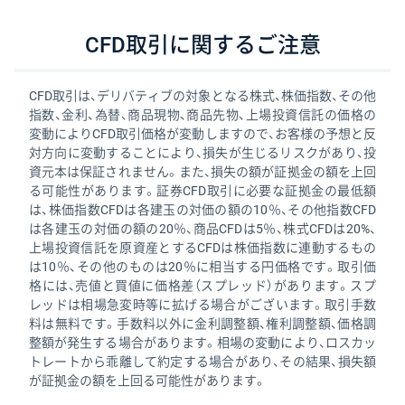
CFD取引に
関するご注意
CFD取引は、デリバティブの対象となる株式、株価指数、その他
指数、金利、為替、商品現物、商品先物、上場投資信託の価格の
変動によりCFD取引価格が変動しますので、お客様の予想と反
対方向に変動することにより、損失が生じるリスクがあり、投
資元本は保証されません。また、損失の額が証拠金の額を上回
る可能性があります。証券CFD取引に必要な証拠金の最低額
は、株価指数CFDは各建玉の対価の額の10％、その他指数CFD
は各建玉の対価の額の20％、商品CFDは5％、株式CFDは20%、
上場投資信託を原資産とするCFDは株価指数に連動するもの
は10％、その他のものは20％に相当する円価格です。取引価
格には、売値と買値に価格差（スプレッド）があります。スプ
レッドは相場急変時等に拡げる場合がございます。取引手数
料は無料です。手数料以外に金利調整額、権利調整額、価格調
整額が発生する場合があります。相場の変動により、ロスカッ
トレートから乖離して約定する場合があり、その結果、損失額
が証拠金の額を上回る可能性があります。