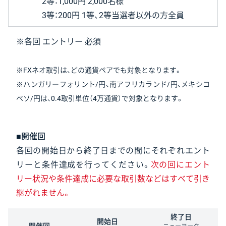
2等：1,000円 2,000名様
3等：200円 1等、2等当選者以外の方全員
・【info】ボタンから必要証拠金など確認。
※各回 エントリー 必須
※FXネオ取引は、どの通貨ペアでも対象となります。
※ハンガリーフォリント/円、南アフリカランド/円、メキシコ
ペソ/円は、0.4取引単位（4万通貨）で対象となります。
■開催回
各回の開始日から終了日までの間にそれぞれエント
リーと条件達成を行ってください。
次の回にエント
リー状況や条件達成に必要な取引数などはすべて引き
継がれません。
・【トレード】もしくは【スピード注文】から、売買種別
や注文タイプ、取引数量を指定して発注。
終了日
開始日
開催回