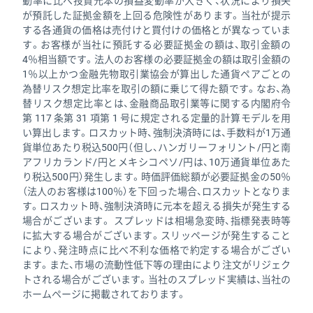
動率に比べ投資元本の損益変動率が大きく、状況により損失
が預託した証拠金額を上回る危険性があります。当社が提示
する各通貨の価格は売付けと買付けの価格とが異なっていま
す。お客様が当社に預託する必要証拠金の額は、取引金額の
4％相当額です。法人のお客様の必要証拠金の額は取引金額の
1％以上かつ金融先物取引業協会が算出した通貨ペアごとの
為替リスク想定比率を取引の額に乗じて得た額です。なお、為
替リスク想定比率とは、金融商品取引業等に関する内閣府令
第 117 条第 31 項第 1 号に規定される定量的計算モデルを用
い算出します。ロスカット時、強制決済時には、手数料が1万通
貨単位あたり税込500円（但し、ハンガリーフォリント/円と南
アフリカランド/円とメキシコペソ/円は、10万通貨単位あた
り税込500円）発生します。時価評価総額が必要証拠金の50％
（法人のお客様は100％）を下回った場合、ロスカットとなりま
す。ロスカット時、強制決済時に元本を超える損失が発生する
場合がございます。 スプレッドは相場急変時、指標発表時等
に拡大する場合がございます。スリッページが発生すること
により、発注時点に比べ不利な価格で約定する場合がござい
ます。また、市場の流動性低下等の理由により注文がリジェク
トされる場合がございます。当社のスプレッド実績は、当社の
ホームページに掲載されております。