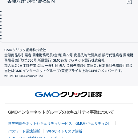
各種方針・規程・会社案内
取引規程・約款
サイトマップ
その他のご案内
個人情報保護方針
最良執行方針
サイトのご利用について
ディスクレイマー
信託保全
リスク説明
会社案内
GMOクリック証券株式会社
金融商品取引業者 関東財務局長（金商）第77号 商品先物取引業者 銀行代理業者 関東財
務局長（銀代）第330号 所属銀行：GMOあおぞらネット銀行株式会社
加入協会：日本証券業協会、一般社団法人 金融先物取引業協会、日本商品先物取引協会
当社はGMOインターネットグループ（東証プライム上場9449）のメンバーです。
© GMO CLICK Securities, Inc.
GMOインターネットグループのセキュリティ事業について
世界初総合ネットセキュリティサービス「GMOセキュリティ24」
パスワード漏洩診断
Webサイトリスク診断