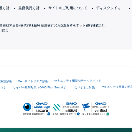
護方針
最良執行方針
サイトのご利用について
ディスクレイマー
関東財務局長（銀代）第330号 所属銀行：GMOあおぞらネット銀行株式会社
引協会
GMOクリック証券
セキュリティ相談AIチャットボット
ド漏洩診断
Webサイトリスク診断
セキュリティ事業の軌
ラエ）
サイバー攻撃対策（GMO Flatt Security）
なりすまし対策