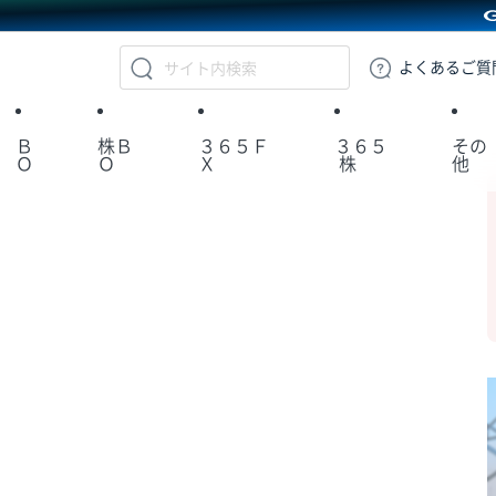
GMOクリック証券
よくある
ご質
Ｂ
株Ｂ
３６５Ｆ
３６５
その
Ｏ
Ｏ
Ｘ
株
他