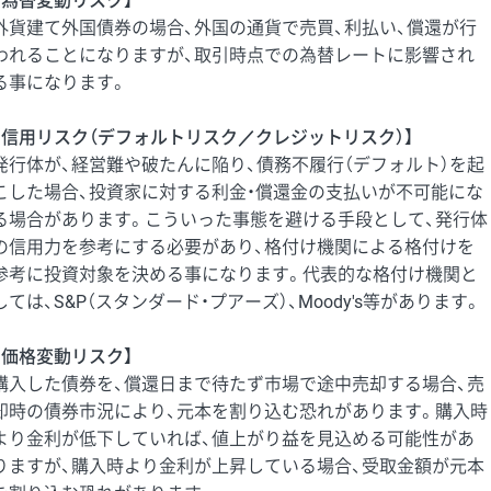
【為替変動リスク】
外貨建て外国債券の場合、外国の通貨で売買、利払い、償還が行
われることになりますが、取引時点での為替レートに影響され
る事になります。
【信用リスク（デフォルトリスク／クレジットリスク）】
発行体が、経営難や破たんに陥り、債務不履行（デフォルト）を起
こした場合、投資家に対する利金・償還金の支払いが不可能にな
る場合があります。こういった事態を避ける手段として、発行体
の信用力を参考にする必要があり、格付け機関による格付けを
参考に投資対象を決める事になります。代表的な格付け機関と
しては、S&P（スタンダード・プアーズ）、Moody's等があります。
【価格変動リスク】
購入した債券を、償還日まで待たず市場で途中売却する場合、売
却時の債券市況により、元本を割り込む恐れがあります。購入時
より金利が低下していれば、値上がり益を見込める可能性があ
りますが、購入時より金利が上昇している場合、受取金額が元本