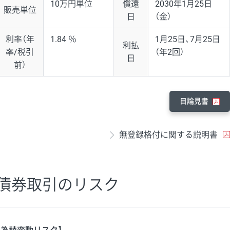
10万円単位
償還
2030年1月25日
販売単位
日
（金）
利率（年
1.84 ％
1月25日、7月25日
利払
率/税引
（年2回）
日
前）
目論見書
無登録格付に関する説明書
債券取引のリスク