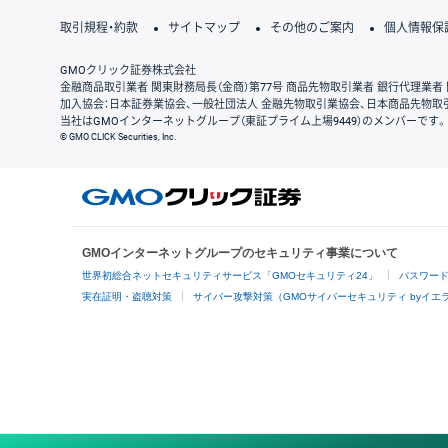
取引規程・約款
サイトマップ
その他のご案内
個人情報保
GMOクリック証券株式会社
金融商品取引業者 関東財務局長（金商）第77号 商品先物取引業者 銀行代理業者 
加入協会：日本証券業協会、一般社団法人 金融先物取引業協会、日本商品先物取
当社はGMOインターネットグループ（東証プライム上場9449）のメンバーです。
© GMO CLICK Securities, Inc.
GMOインターネットグループのセキュリティ事業について
世界初総合ネットセキュリティサービス「GMOセキュリティ24」
パスワー
実在証明・盗聴対策
サイバー攻撃対策（GMOサイバーセキュリティ byイエ