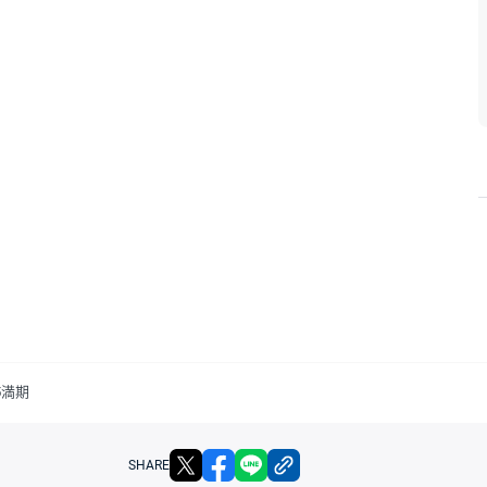
5満期
X
facebook
LINE
リンクをコピー
SHARE