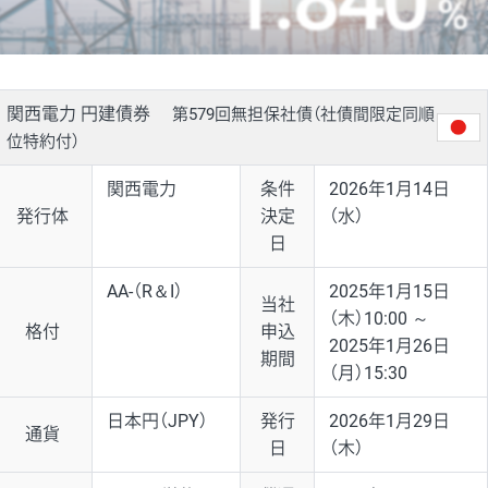
%
関西電力 円建債券
第579回無担保社債（社債間限定同順
位特約付）
関西電力
条件
2026年1月14日
発行体
決定
（水）
日
AA-（R＆I）
2025年1月15日
当社
（木）10:00 ～
格付
申込
2025年1月26日
期間
（月）15:30
日本円（JPY）
発行
2026年1月29日
通貨
日
（木）