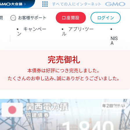
問
お客様
サポート
口座開設
ログイン
キャンペー
アプリ・ツー
ン
ル
NIS
A
完売御礼
本債券は好評につき完売しました。
たくさんのお申し込み、誠にありがとうございました。
年
税引前参考利回り
1.840