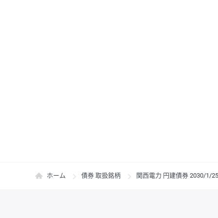
ホーム
債券 取扱銘柄
関西電力 円建債券 2030/1/2