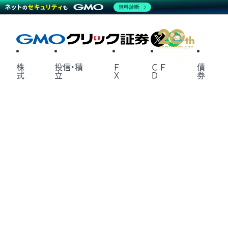
無料診断
X
LINE
株
投信・積
Ｆ
ＣＦ
債
式
立
Ｘ
Ｄ
券