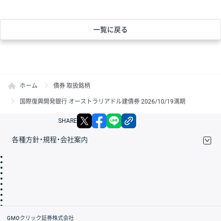
一覧に戻る
ホーム
債券 取扱銘柄
国際復興開発銀行 オーストラリアドル建債券 2026/10/19満期
X
facebook
LINE
リンクをコピー
SHARE
各種方針・規程・会社案内
取引規程・約款
サイトマップ
その他のご案内
個人情報保護方針
最良執行方針
サイトのご利用について
ディスクレイマー
信託保全
リスク説明
会社案内
GMOクリック証券株式会社