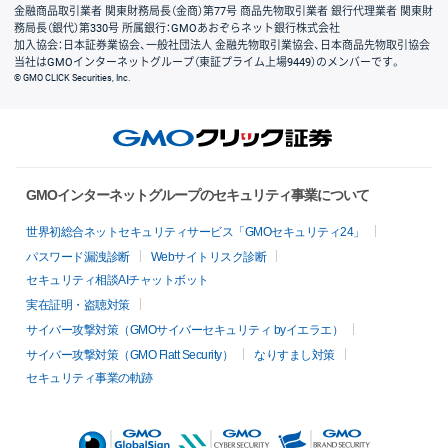
金融商品取引業者 関東財務局長（金商）第77号 商品先物取引業者 銀行代理業者 関東財
務局長（銀代）第330号 所属銀行：GMOあおぞらネット銀行株式会社
加入協会：日本証券業協会、一般社団法人 金融先物取引業協会、日本商品先物取引協会
当社はGMOインターネットグループ（東証プライム上場9449）のメンバーです。
© GMO CLICK Securities, Inc.
GMOインターネットグループのセキュリティ事業について
世界初総合ネットセキュリティサービス「GMOセキュリティ24」
パスワード漏洩診断
Webサイトリスク診断
セキュリティ相談AIチャットボット
実在証明・盗聴対策
サイバー攻撃対策（GMOサイバーセキュリティ byイエラエ）
サイバー攻撃対策（GMO Flatt Security）
なりすまし対策
セキュリティ事業の軌跡