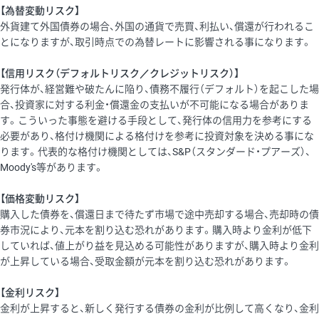
【為替変動リスク】
外貨建て外国債券の場合、外国の通貨で売買、利払い、償還が行われるこ
とになりますが、取引時点での為替レートに影響される事になります。
【信用リスク（デフォルトリスク／クレジットリスク）】
発行体が、経営難や破たんに陥り、債務不履行（デフォルト）を起こした場
合、投資家に対する利金・償還金の支払いが不可能になる場合がありま
す。こういった事態を避ける手段として、発行体の信用力を参考にする
必要があり、格付け機関による格付けを参考に投資対象を決める事にな
ります。代表的な格付け機関としては、S&P（スタンダード・プアーズ）、
Moody's等があります。
【価格変動リスク】
購入した債券を、償還日まで待たず市場で途中売却する場合、売却時の債
券市況により、元本を割り込む恐れがあります。購入時より金利が低下
していれば、値上がり益を見込める可能性がありますが、購入時より金利
が上昇している場合、受取金額が元本を割り込む恐れがあります。
【金利リスク】
金利が上昇すると、新しく発行する債券の金利が比例して高くなり、金利