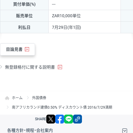
買付単価(%)
---
販売単位
ZAR10,000単位
利払日
7月29日(年1回)
目論見書
無登録格付に関する説明書
ホーム
外国債券
南アフリカランド建債0.50% ディスカウント債 2016/7/29満期
X
facebook
LINE
リンクをコピー
SHARE
各種方針・規程・会社案内