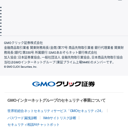
取引規程・約款
サイトマップ
その他のご案内
個人情報保護方針
最良執行方針
サイトのご利用について
ディスクレイマー
信託保全
リスク説明
会社案内
GMOクリック証券株式会社
金融商品取引業者 関東財務局長（金商）第77号 商品先物取引業者 銀行代理業者 関東財
務局長（銀代）第330号 所属銀行：GMOあおぞらネット銀行株式会社
加入協会：日本証券業協会、一般社団法人 金融先物取引業協会、日本商品先物取引協会
当社はGMOインターネットグループ（東証プライム上場9449）のメンバーです。
© GMO CLICK Securities, Inc.
GMOインターネットグループのセキュリティ事業について
世界初総合ネットセキュリティサービス「GMOセキュリティ24」
パスワード漏洩診断
Webサイトリスク診断
セキュリティ相談AIチャットボット