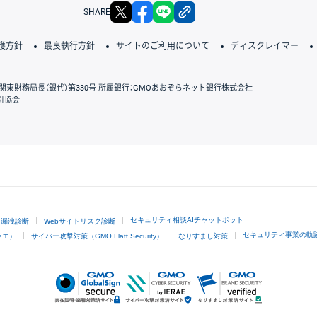
X
facebook
LINE
リンクをコピー
SHARE
護方針
最良執行方針
サイトのご利用について
ディスクレイマー
関東財務局長（銀代）第330号 所属銀行：GMOあおぞらネット銀行株式会社
引協会
GMOクリック証券
セキュリティ相談AIチャットボット
ド漏洩診断
Webサイトリスク診断
セキュリティ事業の軌
ラエ）
サイバー攻撃対策（GMO Flatt Security）
なりすまし対策