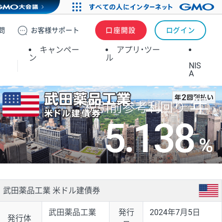
問
お客様
サポート
口座開設
ログイン
キャンペー
アプリ・ツー
ン
ル
NIS
A
年
税引前参考利回り
5.138
%
武田薬品工業 米ドル建債券
武田薬品工業
発行
2024年7月5日
発行体