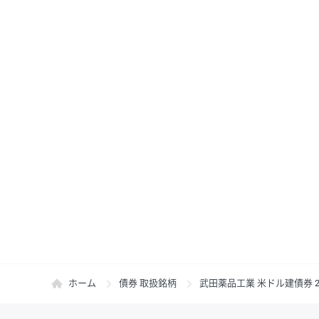
ホーム
債券 取扱銘柄
武田薬品工業 米ドル建債券 20