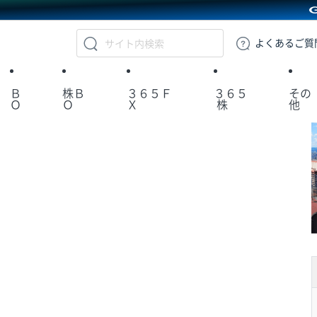
GMOクリック証券
よくある
ご質
Ｂ
株Ｂ
３６５Ｆ
３６５
その
Ｏ
Ｏ
Ｘ
株
他