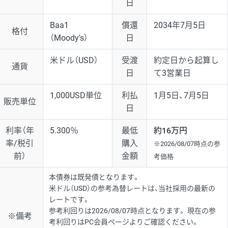
日
Baa1
償還
2034年7月5日
格付
（Moody's）
日
米ドル（USD）
受渡
約定日から起算し
通貨
日
て3営業日
1,000USD単位
利払
1月5日、7月5日
販売単位
日
利率（年
5.300％
最低
約16万円
率/税引
購入
※2026/08/07時点の参
前）
金額
考価格
本債券は既発債となります。
米ドル（USD）の参考為替レートは、当社採用の最新の
レートです。
参考利回りは2026/08/07時点となります。 現在の参
※備考
考利回りはPC会員ページよりご確認ください。