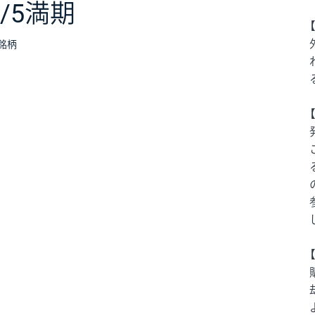
7/5満期
銘柄