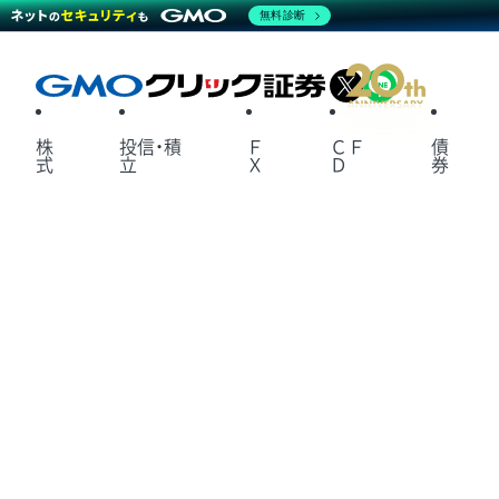
無料診断
X
LINE
株
投信・積
Ｆ
ＣＦ
債
式
立
Ｘ
Ｄ
券