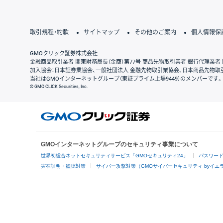
取引規程・約款
サイトマップ
その他のご案内
個人情報保
GMOクリック証券株式会社
金融商品取引業者 関東財務局長（金商）第77号 商品先物取引業者 銀行代理業者 
加入協会：日本証券業協会、一般社団法人 金融先物取引業協会、日本商品先物取
当社はGMOインターネットグループ（東証プライム上場9449）のメンバーです。
© GMO CLICK Securities, Inc.
GMOインターネットグループのセキュリティ事業について
世界初総合ネットセキュリティサービス「GMOセキュリティ24」
パスワー
実在証明・盗聴対策
サイバー攻撃対策（GMOサイバーセキュリティ byイエ