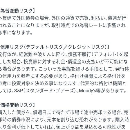
【為替変動リスク】
外貨建て外国債券の場合、外国の通貨で売買、利払い、償還が行
われることになりますが、取引時点での為替レートに影響され
る事になります。
【信用リスク（デフォルトリスク／クレジットリスク）】
発行体が、経営難や破たんに陥り、債務不履行（デフォルト）を起
こした場合、投資家に対する利金・償還金の支払いが不可能にな
る場合があります。こういった事態を避ける手段として、発行体
の信用力を参考にする必要があり、格付け機関による格付けを
参考に投資対象を決める事になります。代表的な格付け機関と
しては、S&P（スタンダード・プアーズ）、Moody's等があります。
【価格変動リスク】
購入した債券を、償還日まで待たず市場で途中売却する場合、売
却時の債券市況により、元本を割り込む恐れがあります。購入時
より金利が低下していれば、値上がり益を見込める可能性があ