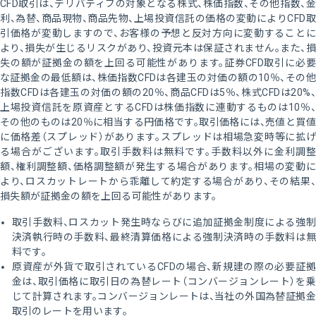
CFD取引は、デリバティブの対象となる株式、株価指数、その他指数、金
利、為替、商品現物、商品先物、上場投資信託の価格の変動によりCFD取
引価格が変動しますので、お客様の予想と反対方向に変動することに
より、損失が生じるリスクがあり、投資元本は保証されません。また、損
失の額が証拠金の額を上回る可能性があります。証券CFD取引に必要
な証拠金の最低額は、株価指数CFDは各建玉の対価の額の10％、その他
指数CFDは各建玉の対価の額の20％、商品CFDは5％、株式CFDは20%、
上場投資信託を原資産とするCFDは株価指数に連動するものは10％、
その他のものは20％に相当する円価格です。取引価格には、売値と買値
に価格差（スプレッド）があります。スプレッドは相場急変時等に拡げ
る場合がございます。取引手数料は無料です。手数料以外に金利調整
額、権利調整額、価格調整額が発生する場合があります。相場の変動に
より、ロスカットレートから乖離して約定する場合があり、その結果、
損失額が証拠金の額を上回る可能性があります。
取引手数料、ロスカット発生時ならびに追加証拠金制度による強制
決済執行時の手数料、最終清算価格による強制決済時の手数料は無
料です。
原資産が外貨で取引されているCFDの場合、新規建の際の必要証拠
金は、取引価格に取引日の為替レート（コンバージョンレート）を乗
じて計算されます。コンバージョンレートは、当社の外国為替証拠金
取引のレートを用います。