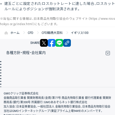
建玉ごとに設定されたロスカットレートに達した場合、ロスカット
ルールによりポジションが強制決済されます。
※当社に関する情報は、日本商品先物取引協会のウェブサイト（https://www.niss
hokyo.or.jp/index.html）にもございます。
ホーム
CFD
CFD銘柄大百科
イギリス100
X
facebook
LINE
リンクをコピー
SHARE
各種方針・規程・会社案内
取引規程・約款
サイトマップ
その他のご案内
個人情報保護方針
最良執行方針
サイトのご利用について
ディスクレイマー
信託保全
リスク説明
会社案内
GMOクリック証券株式会社
金融商品取引業者 関東財務局長（金商）第77号 商品先物取引業者 銀行代理業者 関東財
務局長（銀代）第330号 所属銀行：GMOあおぞらネット銀行株式会社
加入協会：日本証券業協会、一般社団法人 金融先物取引業協会、日本商品先物取引協会
当社はGMOインターネットグループ（東証プライム上場9449）のメンバーです。