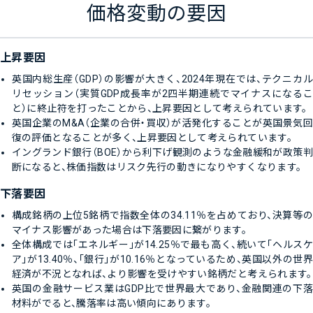
価格変動の要因
上昇要因
英国内総生産（GDP）の影響が大きく、2024年現在では、テクニカル
リセッション（実質GDP成長率が2四半期連続でマイナスになるこ
と）に終止符を打ったことから、上昇要因として考えられています。
英国企業のM&A（企業の合併・買収）が活発化することが英国景気回
復の評価となることが多く、上昇要因として考えられています。
イングランド銀行（BOE）から利下げ観測のような金融緩和が政策判
断になると、株価指数はリスク先行の動きになりやすくなります。
下落要因
構成銘柄の上位5銘柄で指数全体の34.11％を占めており、決算等の
マイナス影響があった場合は下落要因に繋がります。
全体構成では「エネルギー」が14.25％で最も高く、続いて「ヘルスケ
ア」が13.40％、「銀行」が10.16％となっているため、英国以外の世界
経済が不況となれば、より影響を受けやすい銘柄だと考えられます。
英国の金融サービス業はGDP比で世界最大であり、金融関連の下落
材料がでると、騰落率は高い傾向にあります。