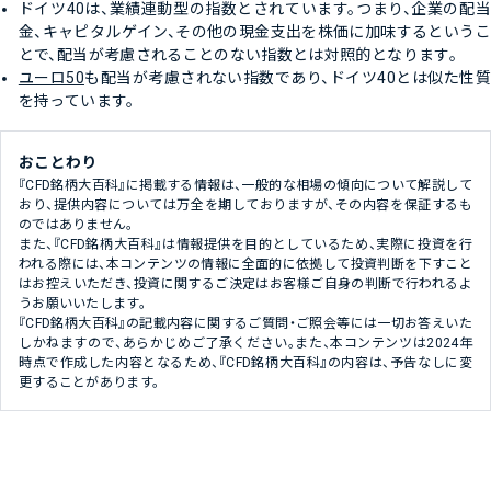
ドイツ40は、業績連動型の指数とされています。つまり、企業の配当
金、キャピタルゲイン、その他の現金支出を株価に加味するというこ
とで、配当が考慮されることのない指数とは対照的となります。
ユーロ50
も配当が考慮されない指数であり、ドイツ40とは似た性質
を持っています。
おことわり
『CFD銘柄大百科』に掲載する情報は、一般的な相場の傾向について解説して
おり、提供内容については万全を期しておりますが、その内容を保証するも
のではありません。
また、『CFD銘柄大百科』は情報提供を目的としているため、実際に投資を行
われる際には、本コンテンツの情報に全面的に依拠して投資判断を下すこと
はお控えいただき、投資に関するご決定はお客様ご自身の判断で行われるよ
うお願いいたします。
『CFD銘柄大百科』の記載内容に関するご質問・ご照会等には一切お答えいた
しかねますので、あらかじめご了承ください。また、本コンテンツは2024年
時点で作成した内容となるため、『CFD銘柄大百科』の内容は、予告なしに変
更することがあります。