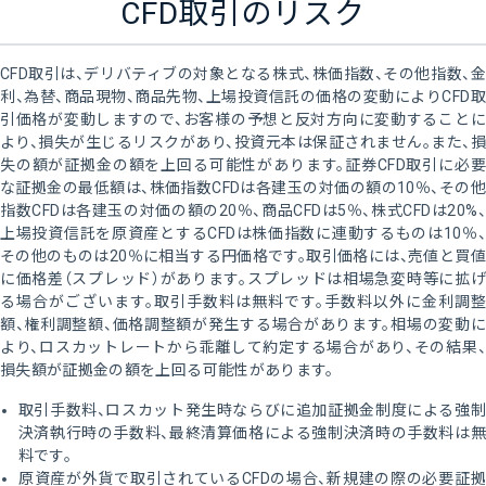
CFD取引のリスク
CFD取引は、デリバティブの対象となる株式、株価指数、その他指数、金
利、為替、商品現物、商品先物、上場投資信託の価格の変動によりCFD取
引価格が変動しますので、お客様の予想と反対方向に変動することに
より、損失が生じるリスクがあり、投資元本は保証されません。また、損
失の額が証拠金の額を上回る可能性があります。証券CFD取引に必要
な証拠金の最低額は、株価指数CFDは各建玉の対価の額の10％、その他
指数CFDは各建玉の対価の額の20％、商品CFDは5％、株式CFDは20%、
上場投資信託を原資産とするCFDは株価指数に連動するものは10％、
その他のものは20％に相当する円価格です。取引価格には、売値と買値
に価格差（スプレッド）があります。スプレッドは相場急変時等に拡げ
る場合がございます。取引手数料は無料です。手数料以外に金利調整
額、権利調整額、価格調整額が発生する場合があります。相場の変動に
より、ロスカットレートから乖離して約定する場合があり、その結果、
損失額が証拠金の額を上回る可能性があります。
取引手数料、ロスカット発生時ならびに追加証拠金制度による強制
決済執行時の手数料、最終清算価格による強制決済時の手数料は無
料です。
原資産が外貨で取引されているCFDの場合、新規建の際の必要証拠