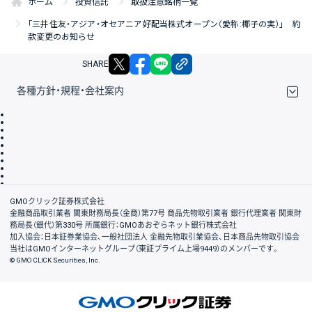
ホーム
投資信託
取扱注意銘柄一覧
「三井住友・アジア・オセアニア好配当株式オープン（愛称:椰子の実）」 約
款変更のお知らせ
X
facebook
LINE
リンクをコピー
SHARE
各種方針・規程・会社案内
取引規程・約款
サイトマップ
その他のご案内
個人情報保護方針
最良執行方針
サイトのご利用について
ディスクレイマー
信託保全
リスク説明
会社案内
GMOクリック証券株式会社
金融商品取引業者 関東財務局長（金商）第77号 商品先物取引業者 銀行代理業者 関東財
務局長（銀代）第330号 所属銀行：GMOあおぞらネット銀行株式会社
加入協会：日本証券業協会、一般社団法人 金融先物取引業協会、日本商品先物取引協会
当社はGMOインターネットグループ（東証プライム上場9449）のメンバーです。
© GMO CLICK Securities, Inc.